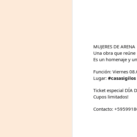
MUJERES DE ARENA
Una obra que reúne r
Es un homenaje y un 
Función: Viernes 08
Leonardo y la máquina
AUG
Lugar:
#casasigilos
6
de volar - León
Ticket especial DÍA 
Jueves 6, 13, 20 y 27 de agosto
Cupos limitados!
Domingo 9 y 16 de agosto
Contacto: +595991
Con Nicolás León y Hugo
Almanza
A
Dir.