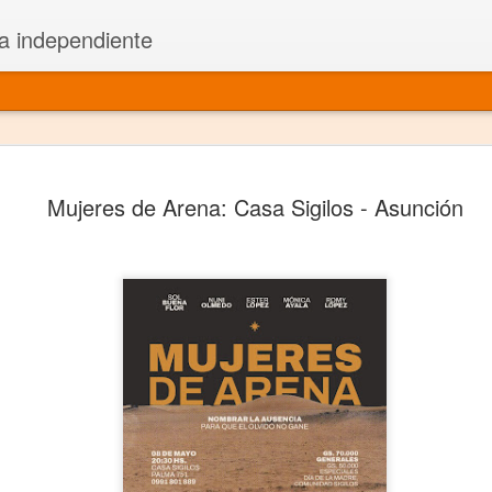
a independiente
El dramatu
JAN
Mujeres de Arena: Casa Sigilos - Asunción
1
más repre
Montajes y representacione
Premio Nacional de Dramatu
Colabora con varias organ
Ha escrito para Somos el 
y colabora con ArgosIs Inte
El dramaturgo mexicano vi