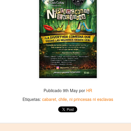
2
25 de Julho até dia 2 de agosto
line / gratuito
a Frida Kahlo lúcida, intensa e radiante toma o palco para celebrar o
a dos Mortos em uma festa vibrante, repleta da poesia e da
ncestralidade mexicana. Enquanto prepara um jantar para convidados
vivos e mortos — a artista revisita sua trajetória, trazendo à cena
ersonagens marcantes, memórias, paixões e feridas que moldaram
a vida e sua arte.
Frida Viva la Vida - Argentina
UG
2
La increíble actriz 𝗟𝗮𝘂𝗿𝗮 𝗔𝘇𝗰𝘂𝗿𝗿𝗮 se pone en la piel de la
icónica Frida Kahlo en 𝙁𝙍𝙄𝘿𝘼 ¡𝙑𝙞𝙫𝙖 𝙡𝙖 𝙫𝙞𝙙𝙖!, el unipersonal
ás representado en el mundo sobre la artista mexicana, de
𝘂𝗺𝗯𝗲𝗿𝘁𝗼 𝗥𝗼𝗯𝗹𝗲𝘀 y la dirección de 𝗝𝘂𝗹𝗶𝗮 𝗠𝗼𝗿𝗴𝗮𝗱𝗼.
Publicado
9th May
por
HR
Etiquetas:
cabaret
chile
ni princesas ni esclavas
Divorciadas - Monterrey
UG