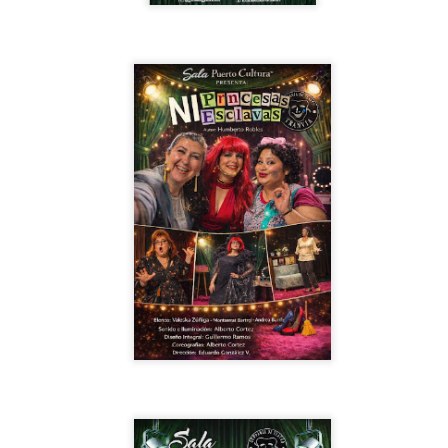
5
encontrarnos, escucharnos»
ura Azcurra regresa a Rosario con «Frida, ¡viva la vida!», que se
resentará en el Teatro de Lavardén como parte del ciclo Comentadas.
 función dará comienzo a las 19 y, a su término, se desarrollará una
arla que profundizará en la obra y figura de Kahlo. Las entradas son
atuitas, con cupo limitado.
nta Fe Cultura. En diciembre de 2024, Laura Azcurra llegó al Gran
alón de Plataforma Lavardén convertida en Frida Kahlo.
Para desandar el universo creativo de Frida Kahlo, el
UG
4
ciclo “Comentadas” pasa del Gran Salón al Teatro de
Plataforma Lavardén
rá este viernes a las 19, con entrada gratuita, y la presentación de la
ra teatral "Frida ¡Viva la vida!", unipersonal de Humberto Robles,
rigido por Julia Morgado e interpretado por Laura Azcurra
l Ciudadano. “Hay vidas que no caben en un marco ni se agotan en un
bro. Vidas que son vendaval, color, refugio y trinchera. Vidas que, aún
n el paso de los siglos, nos siguen hablando al oído.
Frida Kahlo Viva la Vida - São Paulo
UG