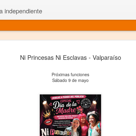
a independiente
El dramatu
JAN
Ni Princesas Ni Esclavas - Valparaíso
1
más repre
Montajes y representacione
Próximas funciones
Sábado 9 de mayo
Premio Nacional de Dramatu
Colabora con varias organ
Ha escrito para Somos el 
y colabora con ArgosIs Inte
El dramaturgo mexicano vi