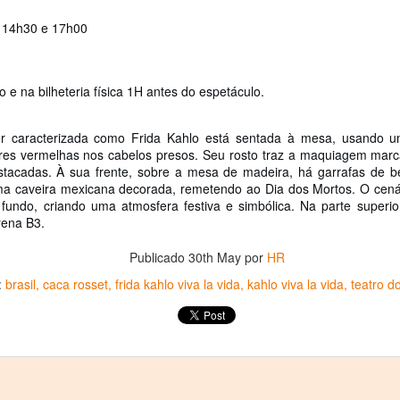
1
𝗘𝗹 𝗱𝗶𝘃𝗼𝗿𝗰𝗶𝗼 𝗽𝘂𝗲𝗱𝗲 𝘀𝗲𝗿 𝗲𝗹 𝗺𝗲𝗷𝗼𝗿 𝗱𝗲 𝗹𝗼𝘀 𝘁𝗿𝗶𝘂𝗻𝗳𝗼𝘀 𝘀𝗶 𝘀𝗲
 14h30 e 17h00
𝗰𝘂𝗲𝗻𝘁𝗮 𝗰𝗼𝗻 𝗵𝘂𝗺𝗼𝗿.
 terapia grupal comienza este verano en Foro Blake. ¡Invita a tus
igas y disfruten de una noche sin dramas (𝘰 𝘤𝘰𝘯 𝘮𝘶𝘤𝘩𝘰𝘴, 𝘱𝘦𝘳𝘰 𝘥𝘦
o e na bilheteria física 1H antes do espetáculo.
𝘴 𝘲𝘶𝘦 𝘥𝘢𝘯 𝘳𝘪𝘴𝘢)!
r caracterizada como Frida Kahlo está sentada à mesa, usando u
ECHAS: Sábados 4 y 18 de Julio / 1 de Agosto
lores vermelhas nos cabelos presos. Seu rosto traz a maquiagem marca
tacadas. À sua frente, sobre a mesa de madeira, há garrafas de b
UGAR: Foro Blake (Ensenada #103, Col.
a caveira mexicana decorada, remetendo ao Dia dos Mortos. O cenário
Crónica: NI PRINCESAS NI ESCLAVAS, LA CRUDA
UL
o fundo, criando uma atmosfera festiva e simbólica. Na parte super
28
Y HUMORÍSTICA CRÍTICA SOCIAL
rena B3.
or Gustavo H Cancino
Publicado
30th May
por
HR
estros edificios como viejos amigos parecen esperar durante años el
:
brasil
caca rosset
frida kahlo viva la vida
kahlo viva la vida
teatro do
stante preciso para revelar una vocación desconocida. Ésta vez, le
ocó al Museo de San Cristóbal (MUSAC), guardián de la memoria
stórica de la ciudad, el cuál vivió uno de esos momentos destinados a
rmanecer en la historia cultural de Los Altos de Chiapas.