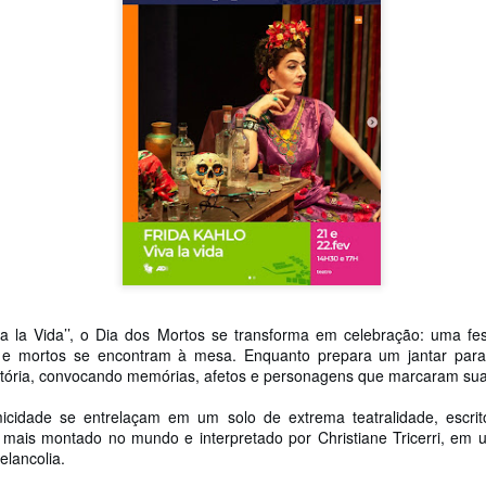
2
25 de Julho até dia 2 de agosto
line / gratuito
a Frida Kahlo lúcida, intensa e radiante toma o palco para celebrar o
a dos Mortos em uma festa vibrante, repleta da poesia e da
ncestralidade mexicana. Enquanto prepara um jantar para convidados
vivos e mortos — a artista revisita sua trajetória, trazendo à cena
ersonagens marcantes, memórias, paixões e feridas que moldaram
a vida e sua arte.
Frida Viva la Vida - Argentina
UG
2
La increíble actriz 𝗟𝗮𝘂𝗿𝗮 𝗔𝘇𝗰𝘂𝗿𝗿𝗮 se pone en la piel de la
icónica Frida Kahlo en 𝙁𝙍𝙄𝘿𝘼 ¡𝙑𝙞𝙫𝙖 𝙡𝙖 𝙫𝙞𝙙𝙖!, el unipersonal
ás representado en el mundo sobre la artista mexicana, de
𝘂𝗺𝗯𝗲𝗿𝘁𝗼 𝗥𝗼𝗯𝗹𝗲𝘀 y la dirección de 𝗝𝘂𝗹𝗶𝗮 𝗠𝗼𝗿𝗴𝗮𝗱𝗼.
a la Vida’’, o Dia dos Mortos se transforma em celebração: uma fes
 e mortos se encontram à mesa. Enquanto prepara um jantar para
história, convocando memórias, afetos e personagens que marcaram sua
icidade se entrelaçam em um solo de extrema teatralidade, escri
mais montado no mundo e interpretado por Christiane Tricerri
, em u
elancolia.
Divorciadas - Monterrey
UG