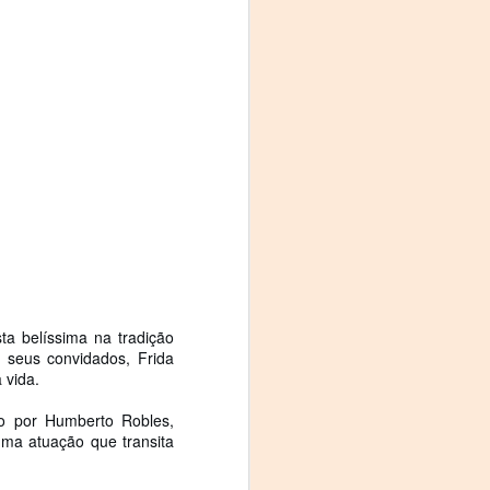
ta belíssima na tradição
 seus convidados, Frida
 vida.
to por Humberto Robles,
ma atuação que transita