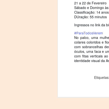
21 a 22 de Fevereiro
Sábado e Domingo às
Classificação: 14 anos
DUração: 55 minutos
Tu
am
Ingressos no link da bi
𝘭
#ParaTodosVerem
No palco, uma mulhe
F
colares coloridos e f
com sobrancelhas des
L
óculos, uma faca e um
J
com fitas verticais a
identidade visual da A
P
Nu
Etiquetas
in
t
hi
pe