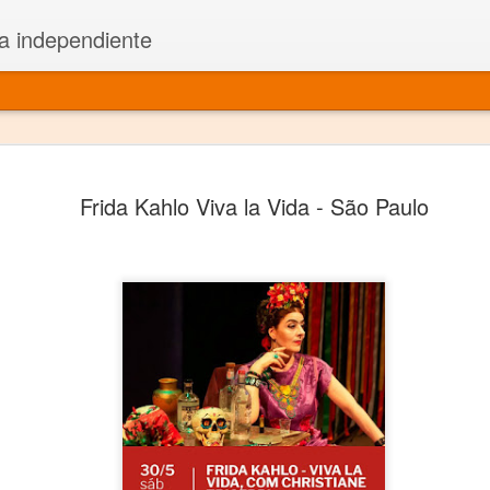
a independiente
El dramatu
JAN
Frida Kahlo Viva la Vida - São Paulo
1
más repre
Montajes y representacione
Premio Nacional de Dramatu
Colabora con varias organ
Ha escrito para Somos el 
y colabora con ArgosIs Inte
El dramaturgo mexicano vi