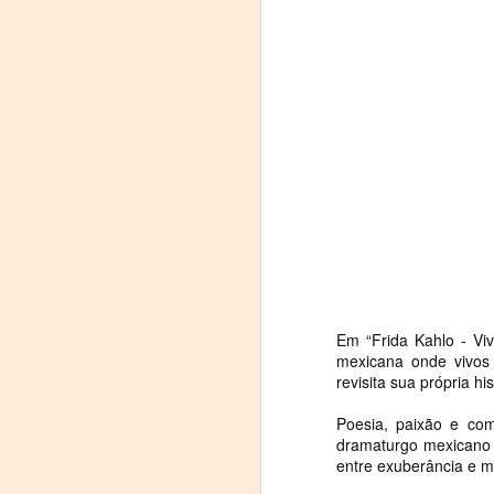
On
Um
Di
a
— 
p
su
A
m
𝗛
Em “Frida Kahlo - Viv
mexicana onde vivos
revisita sua própria 
Poesia, paixão e com
dramaturgo mexicano 
entre exuberância e m
A