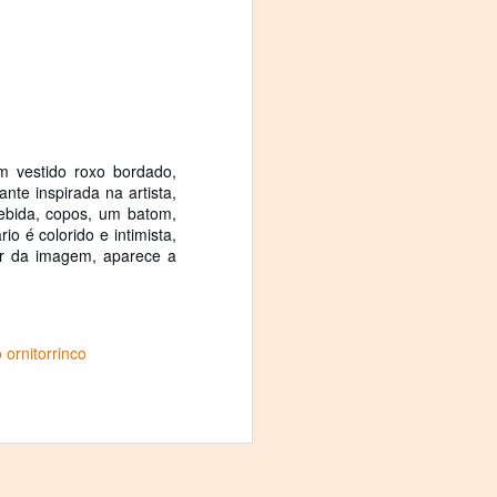
m vestido roxo bordado,
nte inspirada na artista,
ebida, copos, um batom,
 é colorido e intimista,
ior da imagem, aparece a
 ornitorrinco