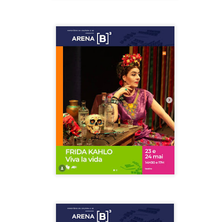
5
encontrarnos, escucharnos»
ura Azcurra regresa a Rosario con «Frida, ¡viva la vida!», que se
resentará en el Teatro de Lavardén como parte del ciclo Comentadas.
 función dará comienzo a las 19 y, a su término, se desarrollará una
arla que profundizará en la obra y figura de Kahlo. Las entradas son
atuitas, con cupo limitado.
nta Fe Cultura. En diciembre de 2024, Laura Azcurra llegó al Gran
alón de Plataforma Lavardén convertida en Frida Kahlo.
Para desandar el universo creativo de Frida Kahlo, el
UG
4
ciclo “Comentadas” pasa del Gran Salón al Teatro de
Plataforma Lavardén
rá este viernes a las 19, con entrada gratuita, y la presentación de la
ra teatral "Frida ¡Viva la vida!", unipersonal de Humberto Robles,
rigido por Julia Morgado e interpretado por Laura Azcurra
l Ciudadano. “Hay vidas que no caben en un marco ni se agotan en un
bro. Vidas que son vendaval, color, refugio y trinchera. Vidas que, aún
n el paso de los siglos, nos siguen hablando al oído.
Frida Kahlo Viva la Vida - São Paulo
UG