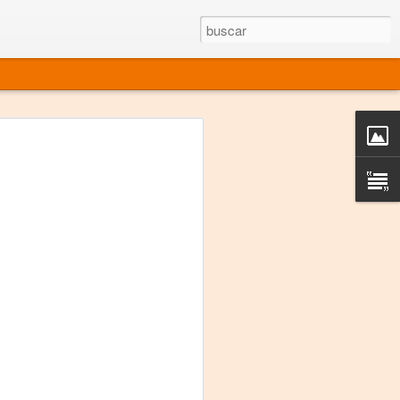
rgo mexicano vivo
sentado en el mundo
s en 34 países (Cuatro continentes)
rgia "Emilio Carballido" 2014.
izaciones de Derechos Humanos.
Medio, Las Nueve Musas
rnacional
vo más representado en el mundo.