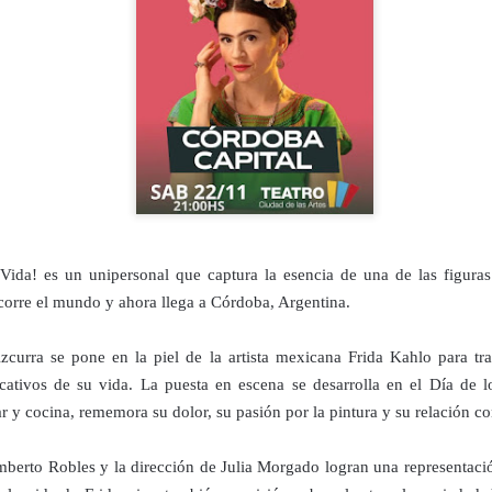
 Vida! es un unipersonal que captura la esencia de una de las figuras
Frida Viva la Vida -
La obra de teatro
AUG
AUG
6
6
Santa Fe
“MUJERES DE
orre el mundo y ahora llega a Córdoba, Argentina.
ARENA” llega a
Viernes 7 de agosto, 19 h.
Formosa
zcurra se pone en la piel de la artista mexicana Frida Kahlo para tra
El universo de Frida Kahlo se
El próximo domingo 9 de agosto,
ativos de su vida. La puesta en escena se desarrolla en el Día de l
apodera del ciclo Comentadas
Formosa recibe la obra “Mujeres
ar y cocina, rememora su dolor, su pasión por la pintura y su relación c
deArena” representada en 140
La calidez del Gran Salón se
países, del autor mexicano
muda al Teatinmersivana fecha
Échale la culpa a Hacienda / Tacones Sangrientos -
UG
Humberto Robles.
berto Robles y la dirección de Julia Morgado logran una representaci
muy especial, donde nos
6
Guadalajara