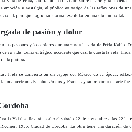
 la vida de Frida, sino también su visión sobre el arte y la sociedad 
proponemos explorar y revisitar el
La representación es del grupo
ueves 20 de agosto en Punto Escénico
universo creativo de Frida.
 emoción y nostalgia, el público es testigo de las reflexiones de una
Javorai Teatro Experimental del
Paraguay y la dirección escénica
mocional, pero que logró transformar ese dolor en una obra inmortal.
 de agosto en el Centro Cultural La Escalera
¿Qué va a pasar en este
es responsabilidad de Nadia
encuentro?
Capdevila.
0 de agosto en Kokob
rgada de pasión y dolor
Presentación de la obra
Sinopsis de la obra: “Mujeres de
Sangre en los Tacones)
unipersonal Frida Viva la Vida,
Arena” es una obra de teatro
en las pasiones y los dolores que marcaron la vida de Frida Kahlo. De
protagonizada por Laura Azcurra,
testimonial que reúne las voces
r.
bajo la dirección de Julia Morgado
e su vida, como el trágico accidente que casi le cuesta la vida, Frida
de madres, hijas y activistas que
y dramaturgia de Humberto
Solidaridad con Pueblos Mayas en riesgo de
UG
denuncian los feminicidios
de la pintora.
Robles.
6
ocurridos en Ciudad Juárez,
hambruna
México.
AlimentarLaVida
ras, Frida se convierte en un espejo del México de su época; reflexi
ís latinoamericano, Estados Unidos y Francia, y sobre cómo su arte fue
olidaridad con Pueblos Mayas en riesgo de hambruna.
nvía llamamientos al Estado mexicano para urgir:
 Córdoba
 Implementación de un Plan de Emergencia Alimentaria hacia
eblos originarios.
iva la Vida! se llevará a cabo el sábado 22 de noviembre a las 22 hs e
 Intervención del Comité Internacional de la Cruz Roja.
«El teatro sigue siendo una invitación a reflexionar,
 Ricchieri 1955, Ciudad de Córdoba. La obra tiene una duración de 6
UG