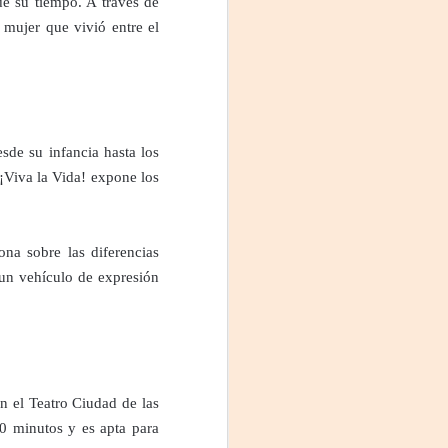
de su tiempo. A través de
Fine y Laura Barboza
 mujer que vivió entre el
sde su infancia hasta los
 ¡Viva la Vida! expone los
ona sobre las diferencias
 un vehículo de expresión
n el Teatro Ciudad de las
0 minutos y es apta para