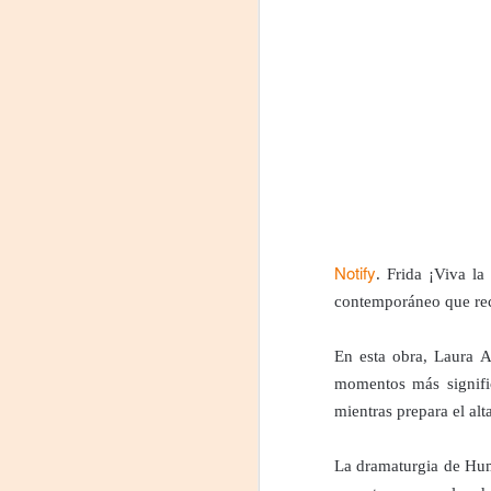
Notify
. Frida ¡Viva la
Leonardo y la máquina
AUG
6
de volar - León
contemporáneo que rec
Jueves 6, 13, 20 y 27 de agosto
En esta obra, Laura A
Domingo 9 y 16 de agosto
momentos más signific
mientras prepara el alt
Con Nicolás León y Hugo
Almanza
A
La dramaturgia de Hum
Dir.