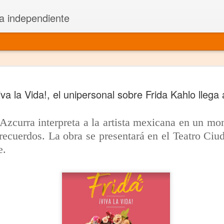
a independiente
El dramatu
JAN
iva la Vida!, el unipersonal sobre Frida Kahlo lleg
1
más repre
Montajes y representacione
 Azcurra interpreta a la artista mexicana en un m
Premio Nacional de Dramatu
recuerdos. La obra se presentará en el Teatro Ciud
e.
Colabora con varias organ
Ha escrito para Somos el 
y colabora con ArgosIs Inte
El dramaturgo mexicano vi