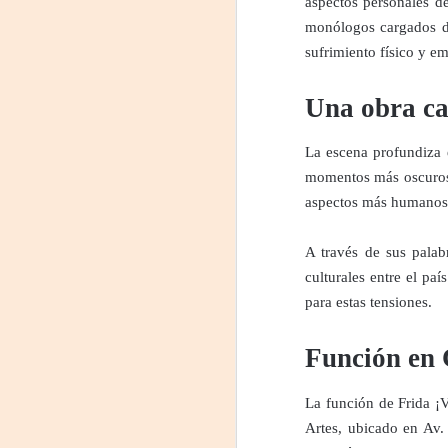
aspectos personales de
J
monólogos cargados de
sufrimiento físico y e
29
3
Una obra ca
(
La escena profundiza 
Di
momentos más oscuros d
A
aspectos más humanos 
#
A través de sus palab
culturales entre el pa
S
para estas tensiones.
E
Función en

pu
La función de Frida ¡V
📌
Artes, ubicado en Av.
A