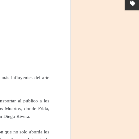
 más influyentes del arte
La noche que jamás
AUG
6
existió - Colonia
Sábado 15 de agosto
nsportar al público a los
Biblioteca Rodó
os Muertos, donde Frida,
on Diego Rivera.
Una obra de Humberto Robles
dirigida por Andrés Leal Bentancur
ón que no solo aborda los
Con las actuaciones de Fabiana