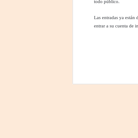
todo público.
La
p
Las entradas ya están 
La
entrar a su cuenta de 
ch
gr
Sa
S
A
Se
ob
di
E
li
co
A