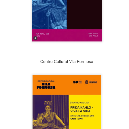
Centro Cultural Vila Formosa
La obra de teatro
Leonardo y la máquina
AUG
AUG
7
6
“MUJERES DE
de volar - León
ARENA” llega a
Jueves 6, 13, 20 y 27 de agosto
Formosa
Domingo 9 y 16 de agosto
El próximo domingo 9 de agosto,
Formosa recibe la obra “Mujeres
Con Nicolás León y Hugo
deArena” representada en 140
Almanza
países, del autor mexicano
Échale la culpa a Hacienda / Tacones Sangrientos -
UG
Humberto Robles.
Dir.
6
Guadalajara