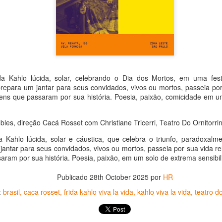
La representación es del grupo
ueves 20 de agosto en Punto Escénico
Javorai Teatro Experimental del
Paraguay y la dirección escénica
 de agosto en el Centro Cultural La Escalera
es responsabilidad de Nadia
Capdevila.
0 de agosto en Kokob
Sinopsis de la obra: “Mujeres de
Sangre en los Tacones)
Arena” es una obra de teatro
a Kahlo lúcida, solar, celebrando o Dia dos Mortos, em uma fest
testimonial que reúne las voces
r.
repara um jantar para seus convidados, vivos ou mortos, passeia po
de madres, hijas y activistas que
ens que passaram por sua história. Poesia, paixão, comicidade em 
Solidaridad con Pueblos Mayas en riesgo de
UG
denuncian los feminicidios
6
ocurridos en Ciudad Juárez,
hambruna
México.
es, direção Cacá Rosset com Christiane Tricerri, Teatro Do Ornitorri
AlimentarLaVida
 Kahlo lúcida, solar e cáustica, que celebra o triunfo, paradoxalm
olidaridad con Pueblos Mayas en riesgo de hambruna.
antar para seus convidados, vivos ou mortos, passeia por sua vida r
ram por sua história. Poesia, paixão, em um solo de extrema sensibili
nvía llamamientos al Estado mexicano para urgir:
Publicado
28th October 2025
por
HR
 Implementación de un Plan de Emergencia Alimentaria hacia
eblos originarios.
:
brasil
caca rosset
frida kahlo viva la vida
kahlo viva la vida
teatro do
 Intervención del Comité Internacional de la Cruz Roja.
«El teatro sigue siendo una invitación a reflexionar,
UG