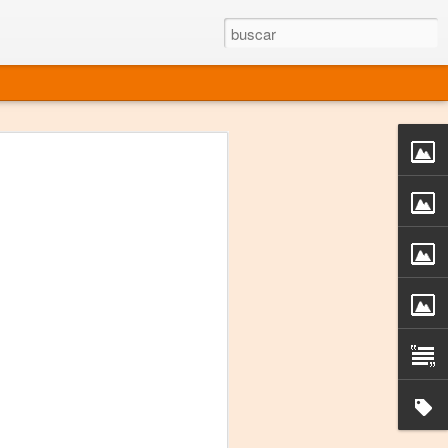
rgo mexicano vivo
sentado en el mundo
s en 34 países (Cuatro continentes)
rgia "Emilio Carballido" 2014.
izaciones de Derechos Humanos.
Medio, Las Nueve Musas
rnacional
vo más representado en el mundo.