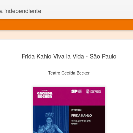
a independiente
El dramatu
JAN
Frida Kahlo Viva la Vida - São Paulo
1
más repre
Montajes y representacione
Teatro Cecilda Becker
Premio Nacional de Dramatu
Colabora con varias organ
Ha escrito para Somos el 
y colabora con ArgosIs Inte
El dramaturgo mexicano vi