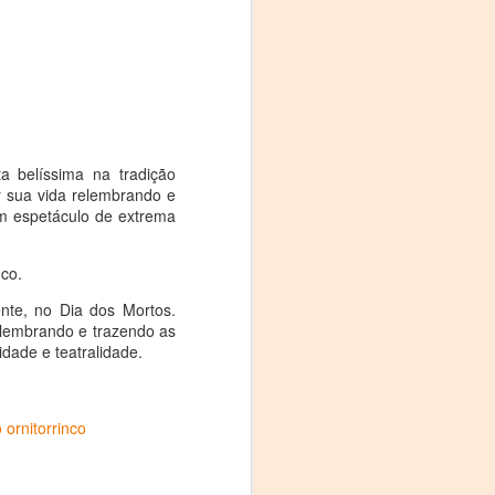
Fine y Laura Barboza
a belíssima na tradição
r sua vida relembrando e
um espetáculo de extrema
nco.
ente, no Dia dos Mortos.
elembrando e trazendo as
dade e teatralidade.
 ornitorrinco