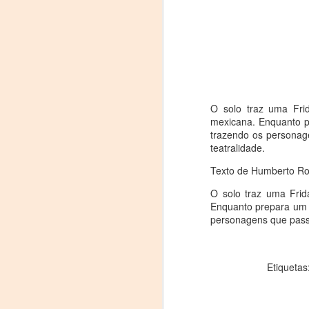
proponemos explorar y revisitar el
J
universo creativo de Frida.
29
¿Qué va a pasar en este
encuentro?
3
Presentación de la obra
(
unipersonal Frida Viva la Vida,
O solo traz uma Frid
protagonizada por Laura Azcurra,
Di
mexicana. Enquanto p
bajo la dirección de Julia Morgado
trazendo os personag
y dramaturgia de Humberto
A
teatralidade.
Robles.
Texto de Humberto Robl
#
O solo traz uma Frida
S
Enquanto prepara um j
personagens que passa
E

pu
Etiquetas
📌
A