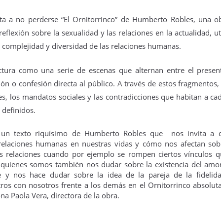
ita a no perderse “El Ornitorrinco” de Humberto Robles, una ob
reflexión sobre la sexualidad y las relaciones en la actualidad, ut
 complejidad y diversidad de las relaciones humanas.
uctura como una serie de escenas que alternan entre el presen
n o confesión directa al público. A través de estos fragmentos, 
es, los mandatos sociales y las contradicciones que habitan a ca
s definidos.
Leonardo y la máquina
Para desandar el
AUG
AUG
s un texto riquísimo de Humberto Robles que nos invita a c
5
4
de volar - León
universo creativo de
 relaciones humanas en nuestras vidas y cómo nos afectan sob
Frida Kahlo, el ciclo
Jueves 6, 13, 20 y 27 de agosto
as relaciones cuando por ejemplo se rompen ciertos vínculos 
“Comentadas” pasa
e quienes somos también nos dudar sobre la existencia del am
Domingo 9 y 16 de agosto
del Gran Salón al
e y nos hace dudar sobre la idea de la pareja de la fidelid
Teatro de Plataforma
ros con nosotros frente a los demás en el Ornitorrinco absolut
Con Nicolás León y Hugo
Lavardén
a Paola Vera, directora de la obra.
Almanza
Será este viernes a las 19, con
La noche que jamás existió - Colonia
UG
Dir.
entrada gratuita, y la presentación
3
Sábado 15 de agosto