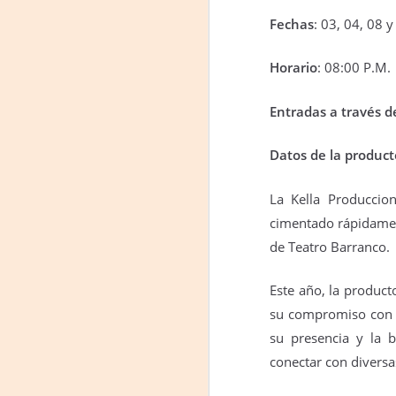
Fechas
: 03, 04, 08 y
#
S
Horario
: 08:00 P.M.
E
Entradas a través 

pu
Datos de la product
📌
A
La Kella Produccio
cimentado rápidamen
On
de Teatro Barranco.
Um
Este año, la product
Di
a
su compromiso con pr
— 
su presencia y la 
p
su
conectar con diversa
A