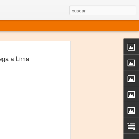
rgo mexicano vivo
lega a Lima
sentado en el mundo
s en 34 países (Cuatro continentes)
rgia "Emilio Carballido" 2014.
izaciones de Derechos Humanos.
Medio, Las Nueve Musas
rnacional
vo más representado en el mundo.