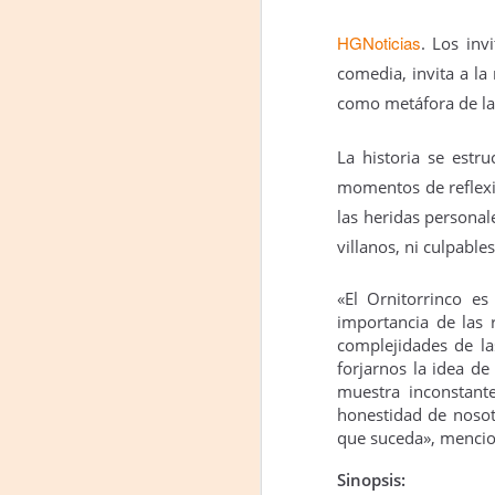
HGNoticias
. Los inv
comedia, invita a la 
como metáfora de la
La historia se estr
momentos de reflexió
las heridas personal
villanos, ni culpable
«El teatro sigue siendo
AUG
«El Ornitorrinco e
5
una invitación a
importancia de las
reflexionar,
complejidades de l
encontrarnos,
forjarnos la idea d
escucharnos»
muestra inconstant
Laura Azcurra regresa a Rosario
honestidad de nosot
con «Frida, ¡viva la vida!», que se
que suceda», mencion
presentará en el Teatro de
A
Lavardén como parte del ciclo
Sinopsis:
Comentadas. La función dará