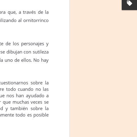
ra que, a través de la
ilizando al ornitorrinco
te de los personajes y
se dibujan con sutileza
da uno de ellos. No hay
Frida Viva la Vida -
AUG
uestionarnos sobre la
3
Santa Fe
re todo cuando no las
Viernes 7 de agosto, 19 h.
que nos han ayudado a
or que muchas veces se
El universo de Frida Kahlo se
ad y también sobre la
apodera del ciclo Comentadas
amente todo es posible
La calidez del Gran Salón se
muda al Teatinmersivana fecha
muy especial, donde nos