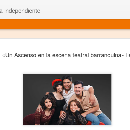
a independiente
El dramatu
JAN
«Un Ascenso en la escena teatral barranquina» l
1
más repre
Montajes y representacione
Premio Nacional de Dramatu
Colabora con varias organ
Ha escrito para Somos el 
y colabora con ArgosIs Inte
El dramaturgo mexicano vi