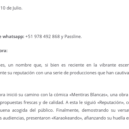
3
hambruna
 10 de Julio.
AlimentarLaVida
olidaridad con Pueblos Mayas en riesgo de hambruna.
nvía llamamientos al Estado mexicano para urgir:
de whatsapp:
+51 978 492 868 y Passline.
 Implementación de un Plan de Emergencia Alimentaria hacia
eblos originarios.
ora:
 Intervención del Comité Internacional de la Cruz Roja.
Frida Kahlo Viva la Vida - São Paulo
UG
nes, un nombre que, si bien es reciente en la vibrante escen
2
25 de Julho até dia 2 de agosto
te su reputación con una serie de producciones que han cautiva
line / gratuito
a Frida Kahlo lúcida, intensa e radiante toma o palco para celebrar o
ora inició su camino con la cómica «Mentiras Blancas», una obra
a dos Mortos em uma festa vibrante, repleta da poesia e da
ncestralidade mexicana. Enquanto prepara um jantar para convidados
opuestas frescas y de calidad. A esta le siguió «Reputación», c
vivos e mortos — a artista revisita sua trajetória, trazendo à cena
buena acogida del público. Finalmente, demostrando su versat
ersonagens marcantes, memórias, paixões e feridas que moldaram
a vida e sua arte.
s audiencias, presentaron «Karaokeando», afianzando su huella en e
Frida Viva la Vida - Argentina
UG