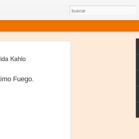
rgo mexicano vivo
ida Kahlo
sentado en el mundo
s en 34 países (Cuatro continentes)
ptimo Fuego.
rgia "Emilio Carballido" 2014.
izaciones de Derechos Humanos.
Medio, Las Nueve Musas
rnacional
vo más representado en el mundo.