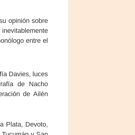
su opinión sobre
 inevitablemente
onólogo entre el
ía Davies, luces
grafía de Nacho
ración de Ailén
a Plata, Devoto,
o, Tucumán y San