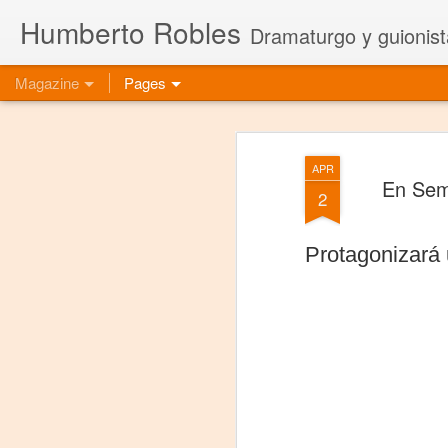
Humberto Robles
Dramaturgo y guionist
Magazine
Pages
APR
En Sema
2
Protagonizará 