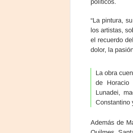
políticos.
La
p
“La pintura, s
La
ch
los artistas, s
gr
el recuerdo de
Sa
S
dolor, la pasió
A
La obra cuen
de Horacio 
Se
ob
Lunadei, ma
di
Constantino 
E
li
co
Además de Mar 
A
Quilmes, Sant