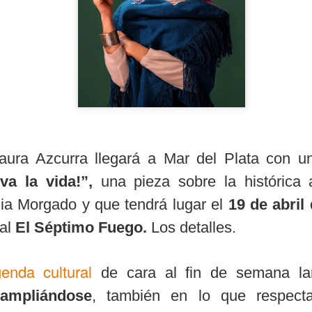
Laura Azcurra llegará a Mar del Plata con u
Frida Viva la Vida -
La obra de teatro
AUG
AUG
va la vida!”,
una pieza sobre la histórica 
6
6
Santa Fe
“MUJERES DE
ulia Morgado y que tendrá lugar el
19 de abril 
ARENA” llega a
Viernes 7 de agosto, 19 h.
Formosa
ral
El Séptimo Fuego.
Los detalles.
El universo de Frida Kahlo se
El próximo domingo 9 de agosto,
apodera del ciclo Comentadas
Formosa recibe la obra “Mujeres
nda cultural
deArena” representada en 140
de cara al fin de semana l
La calidez del Gran Salón se
países, del autor mexicano
muda al Teatinmersivana fecha
Échale la culpa a Hacienda / Tacones Sangrientos -
 ampliándose
, también en lo que respect
UG
Humberto Robles.
muy especial, donde nos
6
Guadalajara