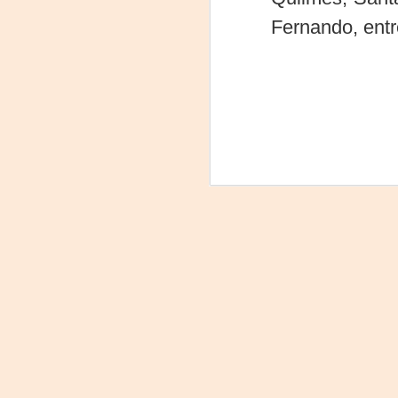
Fernando, entr
On
Um
Di
a
— 
p
su
A
m
𝗛
A