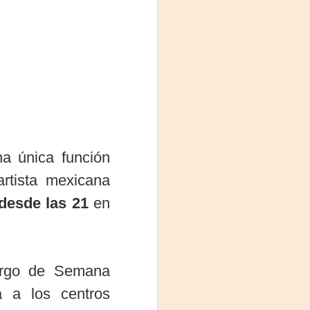
na única función
La noche que jamás
AUG
artista mexicana
6
existió - Colonia
desde las 21
en
Sábado 15 de agosto
Biblioteca Rodó
Una obra de Humberto Robles
argo de Semana
dirigida por Andrés Leal Bentancur
a a los centros
Con las actuaciones de Fabiana