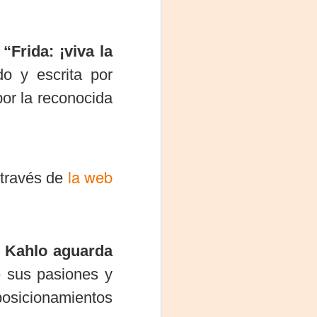
Fine y Laura Barboza
“Frida: ¡viva la
o y escrita por
or la reconocida
la web
 través de
 Kahlo aguarda
e sus pasiones y
posicionamientos