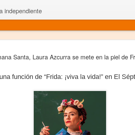
a independiente
El dramatu
JAN
na Santa, Laura Azcurra se mete en la piel de Fr
1
más repre
Montajes y representacione
una función de “Frida: ¡viva la vida!” en El Sé
Premio Nacional de Dramatu
Colabora con varias organ
Ha escrito para Somos el 
y colabora con ArgosIs Inte
El dramaturgo mexicano vi