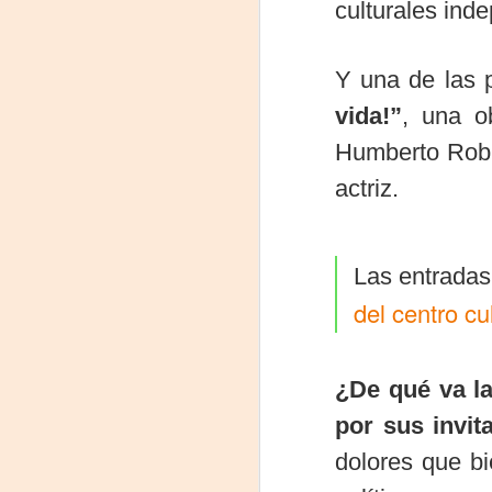
culturales ind
J
29
Y una de las 
3
vida!”
, una o
Humberto Roble
(
actriz.
Di
A
Las entradas
#
del centro cul
S
E
¿De qué va l

pu
por sus invit
dolores que bi
📌
A