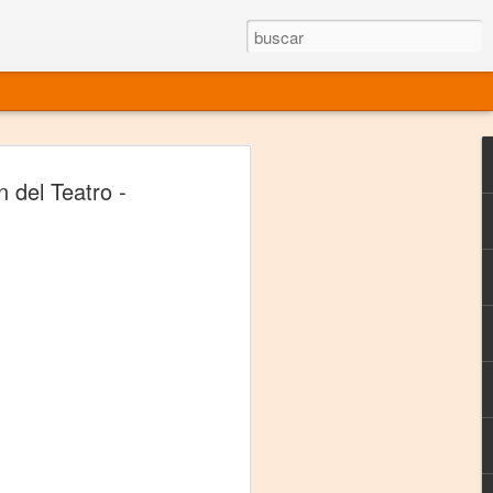
rgo mexicano vivo
 del Teatro -
sentado en el mundo
s en 34 países (Cuatro continentes)
rgia "Emilio Carballido" 2014.
izaciones de Derechos Humanos.
Medio, Las Nueve Musas
rnacional
vo más representado en el mundo.