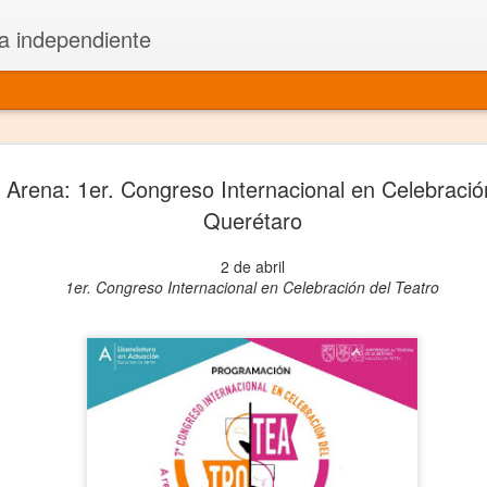
a independiente
El dramatu
JAN
 Arena: 1er. Congreso Internacional en Celebración
1
más repre
Querétaro
Montajes y representacione
2 de abril
1er. Congreso Internacional en Celebración del Teatro
Premio Nacional de Dramatu
Colabora con varias organ
Ha escrito para Somos el 
y colabora con ArgosIs Inte
El dramaturgo mexicano vi