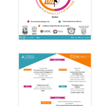
La obra de teatro
Leonardo y la máquina
AUG
AUG
7
6
“MUJERES DE
de volar - León
ARENA” llega a
Jueves 6, 13, 20 y 27 de agosto
Formosa
Domingo 9 y 16 de agosto
El próximo domingo 9 de agosto,
Formosa recibe la obra “Mujeres
Con Nicolás León y Hugo
deArena” representada en 140
Almanza
países, del autor mexicano
Échale la culpa a Hacienda / Tacones Sangrientos -
UG
Humberto Robles.
Dir.
6
Guadalajara