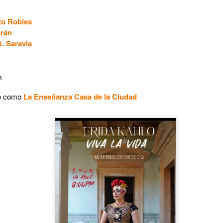
1
𝗘𝗹 𝗱𝗶𝘃𝗼𝗿𝗰𝗶𝗼 𝗽𝘂𝗲𝗱𝗲 𝘀𝗲𝗿 𝗲𝗹 𝗺𝗲𝗷𝗼𝗿 𝗱𝗲 𝗹𝗼𝘀 𝘁𝗿𝗶𝘂𝗻𝗳𝗼𝘀 𝘀𝗶 𝘀𝗲
o Robles
𝗰𝘂𝗲𝗻𝘁𝗮 𝗰𝗼𝗻 𝗵𝘂𝗺𝗼𝗿.
rán
 terapia grupal comienza este verano en Foro Blake. ¡Invita a tus
. Saravia
igas y disfruten de una noche sin dramas (𝘰 𝘤𝘰𝘯 𝘮𝘶𝘤𝘩𝘰𝘴, 𝘱𝘦𝘳𝘰 𝘥𝘦
𝘴 𝘲𝘶𝘦 𝘥𝘢𝘯 𝘳𝘪𝘴𝘢)!
a
ECHAS: Sábados 4 y 18 de Julio / 1 de Agosto
co como
La Enseñanza Casa de la Ciudad
UGAR: Foro Blake (Ensenada #103, Col.
Crónica: NI PRINCESAS NI ESCLAVAS, LA CRUDA
UL
28
Y HUMORÍSTICA CRÍTICA SOCIAL
or Gustavo H Cancino
estros edificios como viejos amigos parecen esperar durante años el
stante preciso para revelar una vocación desconocida. Ésta vez, le
ocó al Museo de San Cristóbal (MUSAC), guardián de la memoria
stórica de la ciudad, el cuál vivió uno de esos momentos destinados a
rmanecer en la historia cultural de Los Altos de Chiapas.