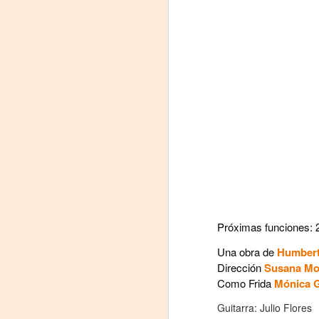
J
29
3
(
Di
A
#
S
Próximas funciones: 2
E
Una obra de
Humbert

Dirección
Susana Mo
pu
Como Frida
Mónica G
📌
A
Guitarra: Julio Flores