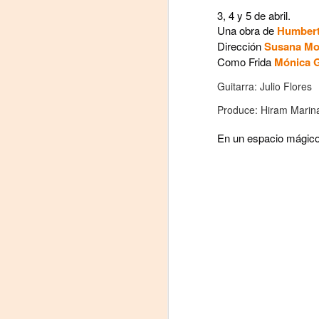
3, 4 y 5 de abril.
Una obra de
Humbert
Dirección
Susana Mo
Tu
Como Frida
Mónica G
am
𝘭
Guitarra: Julio Flores
Produce: Hiram Marin
F
En un espacio mági
L
J
P
Nu
in
t
hi
pe