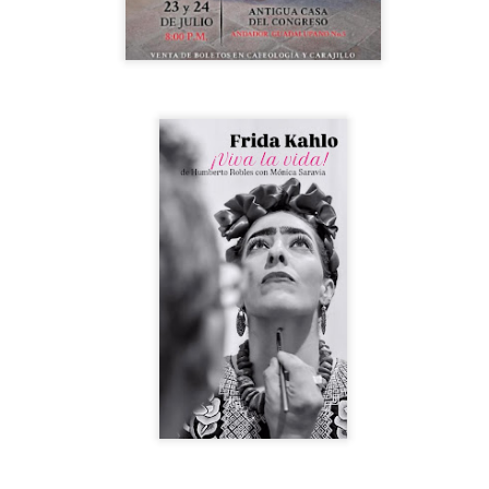
2
25 de Julho até dia 2 de agosto
line / gratuito
a Frida Kahlo lúcida, intensa e radiante toma o palco para celebrar o
a dos Mortos em uma festa vibrante, repleta da poesia e da
ncestralidade mexicana. Enquanto prepara um jantar para convidados
vivos e mortos — a artista revisita sua trajetória, trazendo à cena
ersonagens marcantes, memórias, paixões e feridas que moldaram
a vida e sua arte.
Frida Viva la Vida - Argentina
UG
2
La increíble actriz 𝗟𝗮𝘂𝗿𝗮 𝗔𝘇𝗰𝘂𝗿𝗿𝗮 se pone en la piel de la
icónica Frida Kahlo en 𝙁𝙍𝙄𝘿𝘼 ¡𝙑𝙞𝙫𝙖 𝙡𝙖 𝙫𝙞𝙙𝙖!, el unipersonal
ás representado en el mundo sobre la artista mexicana, de
𝘂𝗺𝗯𝗲𝗿𝘁𝗼 𝗥𝗼𝗯𝗹𝗲𝘀 y la dirección de 𝗝𝘂𝗹𝗶𝗮 𝗠𝗼𝗿𝗴𝗮𝗱𝗼.
Divorciadas - Monterrey
UG