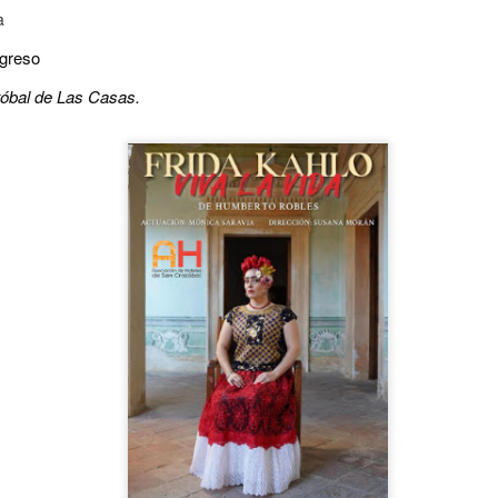
5
encontrarnos, escucharnos»
a
ura Azcurra regresa a Rosario con «Frida, ¡viva la vida!», que se
resentará en el Teatro de Lavardén como parte del ciclo Comentadas.
ngreso
 función dará comienzo a las 19 y, a su término, se desarrollará una
stóbal de Las Casas.
arla que profundizará en la obra y figura de Kahlo. Las entradas son
atuitas, con cupo limitado.
nta Fe Cultura. En diciembre de 2024, Laura Azcurra llegó al Gran
alón de Plataforma Lavardén convertida en Frida Kahlo.
Para desandar el universo creativo de Frida Kahlo, el
UG
4
ciclo “Comentadas” pasa del Gran Salón al Teatro de
Plataforma Lavardén
rá este viernes a las 19, con entrada gratuita, y la presentación de la
ra teatral "Frida ¡Viva la vida!", unipersonal de Humberto Robles,
rigido por Julia Morgado e interpretado por Laura Azcurra
l Ciudadano. “Hay vidas que no caben en un marco ni se agotan en un
bro. Vidas que son vendaval, color, refugio y trinchera. Vidas que, aún
n el paso de los siglos, nos siguen hablando al oído.
Frida Kahlo Viva la Vida - São Paulo
UG