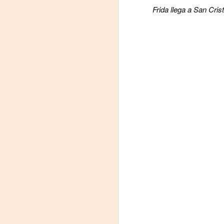
Frida llega a San Cri
Leonardo y la máquina
AUG
6
de volar - León
Jueves 6, 13, 20 y 27 de agosto
Domingo 9 y 16 de agosto
Con Nicolás León y Hugo
Almanza
A
Dir.