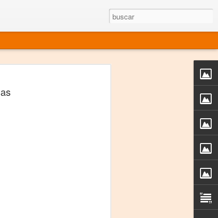
rgo mexicano vivo
sas
sentado en el mundo
s en 34 países (Cuatro continentes)
rgia "Emilio Carballido" 2014.
izaciones de Derechos Humanos.
Medio, Las Nueve Musas
rnacional
vo más representado en el mundo.