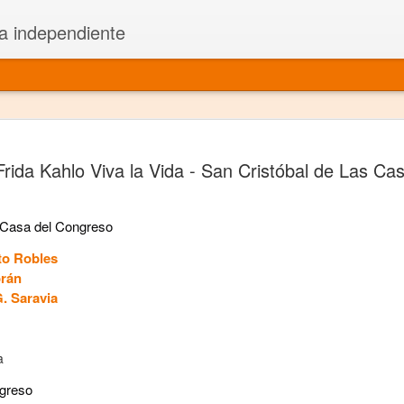
a independiente
El dramatu
JAN
Frida Kahlo Viva la Vida - San Cristóbal de Las Ca
1
más repre
Montajes y representacione
a Casa del Congreso
Premio Nacional de Dramatu
o Robles
Colabora con varias organ
rán
. Saravia
Ha escrito para Somos el 
y colabora con ArgosIs Inte
a
El dramaturgo mexicano vi
ngreso