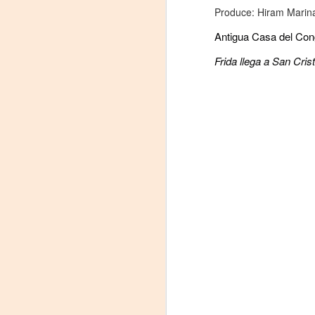
Produce: Hiram Marin
La
p
Antigua Casa del Co
La
Frida llega a San Cri
ch
gr
Sa
S
A
Se
ob
di
E
li
co
A