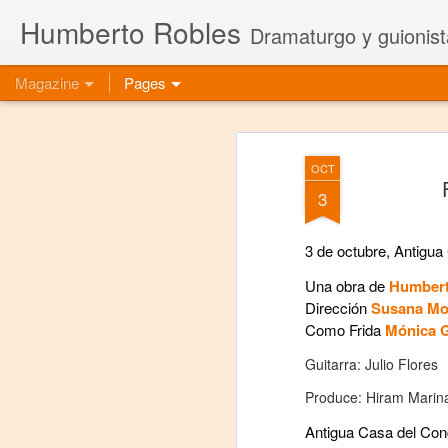
Humberto Robles
Dramaturgo y guionist
Magazine
Pages
OCT
3
3 de octubre, Antigu
Una obra de
Humbert
Dirección
Susana Mo
Como Frida
Mónica G
Guitarra: Julio Flores
Produce: Hiram Marin
Antigua Casa del Co