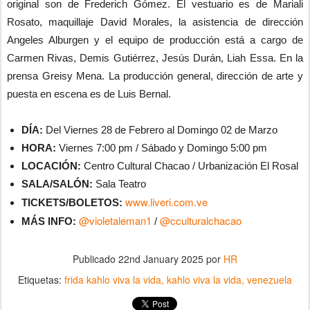
original son de Frederich Gómez. El vestuario es de Mariali
Rosato, maquillaje David Morales, la asistencia de dirección
Angeles Alburgen y el equipo de producción está a cargo de
Carmen Rivas, Demis Gutiérrez, Jesús Durán, Liah Essa. En la
prensa Greisy Mena. La producción general, dirección de arte y
puesta en escena es de Luis Bernal.
DÍA:
Del Viernes 28 de Febrero al Domingo 02 de Marzo
HORA:
Viernes 7:00 pm / Sábado y Domingo 5:00 pm
LOCACIÓN:
Centro Cultural Chacao / Urbanización El Rosal
SALA/SALÓN:
Sala Teatro
www.liveri.com.ve
TICKETS/BOLETOS:
@violetaleman1
@cculturalchacao
MÁS INFO:
/
Publicado
22nd January 2025
por
HR
Etiquetas:
frida kahlo viva la vida
kahlo viva la vida
venezuela