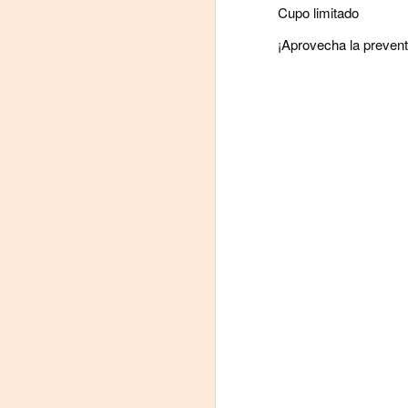
Cupo limitado
¡Aprovecha la prevent
Frida Viva la Vida -
AUG
7
Santa Fe
Viernes 7 de agosto, 19 h.
El universo de Frida Kahlo se
apodera del ciclo Comentadas
La calidez del Gran Salón se
muda al Teatinmersivana fecha
A
muy especial, donde nos