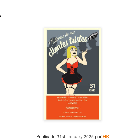
a!
La obra de teatro
Leonardo y la máquina
AUG
AUG
7
6
“MUJERES DE
de volar - León
ARENA” llega a
Jueves 6, 13, 20 y 27 de agosto
Formosa
Domingo 9 y 16 de agosto
El próximo domingo 9 de agosto,
Formosa recibe la obra “Mujeres
Con Nicolás León y Hugo
deArena” representada en 140
Almanza
países, del autor mexicano
Échale la culpa a Hacienda / Tacones Sangrientos -
UG
Humberto Robles.
Dir.
Publicado
31st January 2025
por
HR
6
Guadalajara