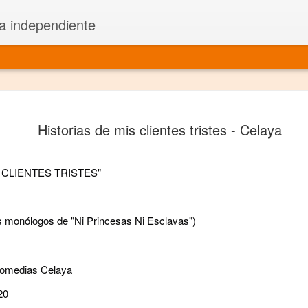
a independiente
El dramatu
JAN
Historias de mis clientes tristes - Celaya
1
más repre
Montajes y representacione
 CLIENTES TRISTES"
Premio Nacional de Dramatu
Colabora con varias organ
s monólogos de "Ni Princesas Ni Esclavas")
Ha escrito para Somos el 
y colabora con ArgosIs Inte
 Comedias Celaya
El dramaturgo mexicano vi
20