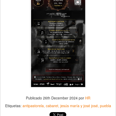
Publicado
26th December 2024
por
HR
Etiquetas:
antipastorela
cabaret
jesús maría y josé josé
puebla