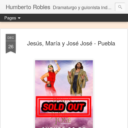
Humberto Robles
Dramaturgo y guionista independiente
Pages
DEC
Jesús, María y José José - Puebla
26