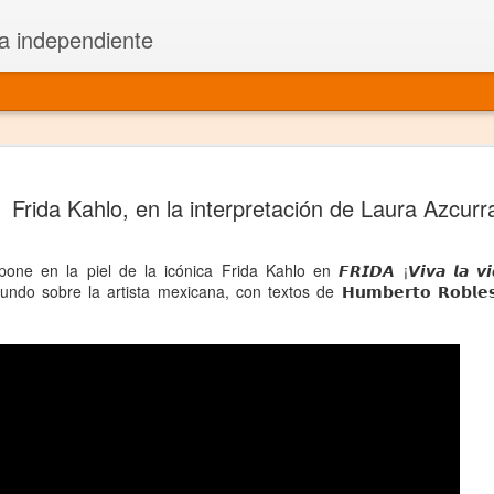
a independiente
El dramatu
JAN
Frida Kahlo, en la interpretación de Laura Azcurr
1
más repre
Montajes y representacione
 se pone en la piel de la icónica Frida Kahlo en 𝙁𝙍𝙄𝘿𝘼 ¡𝙑𝙞𝙫𝙖 𝙡𝙖 
o sobre la artista mexicana, con textos de 𝗛𝘂𝗺𝗯𝗲𝗿𝘁𝗼 𝗥𝗼𝗯𝗹𝗲𝘀 y
Premio Nacional de Dramatu
Colabora con varias organ
Ha escrito para Somos el 
y colabora con ArgosIs Inte
El dramaturgo mexicano vi