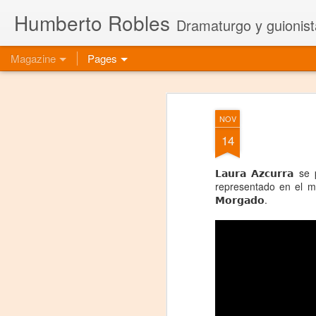
Humberto Robles
Dramaturgo y guionist
Magazine
Pages
NOV
14
𝗟𝗮𝘂𝗿𝗮 𝗔𝘇𝗰𝘂𝗿𝗿
representado en el mund
𝗠𝗼𝗿𝗴𝗮𝗱𝗼.