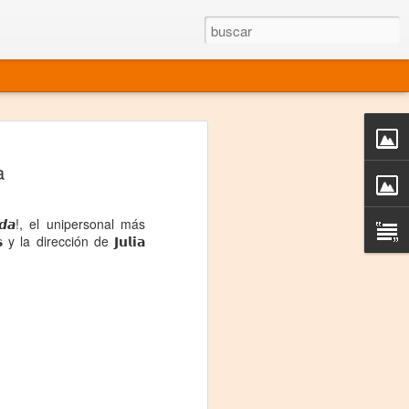
rgo mexicano vivo
a
sentado en el mundo
s en 34 países (Cuatro continentes)
𝙞𝙙𝙖!, el unipersonal más
 la dirección de 𝗝𝘂𝗹𝗶𝗮
rgia "Emilio Carballido" 2014.
izaciones de Derechos Humanos.
Medio, Las Nueve Musas
rnacional
vo más representado en el mundo.