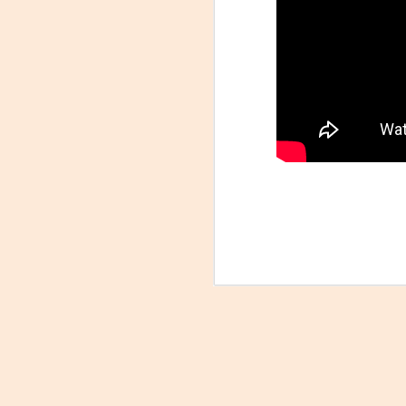
La obra de teatro
AUG
9
“MUJERES DE
ARENA” llega a
Formosa
El próximo domingo 9 de agosto,
Formosa recibe la obra “Mujeres
deArena” representada en 140
países, del autor mexicano
A
Humberto Robles.