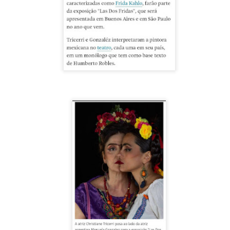
5
encontrarnos, escucharnos»
ura Azcurra regresa a Rosario con «Frida, ¡viva la vida!», que se
resentará en el Teatro de Lavardén como parte del ciclo Comentadas.
 función dará comienzo a las 19 y, a su término, se desarrollará una
arla que profundizará en la obra y figura de Kahlo. Las entradas son
atuitas, con cupo limitado.
nta Fe Cultura. En diciembre de 2024, Laura Azcurra llegó al Gran
alón de Plataforma Lavardén convertida en Frida Kahlo.
Para desandar el universo creativo de Frida Kahlo, el
UG
4
ciclo “Comentadas” pasa del Gran Salón al Teatro de
Plataforma Lavardén
rá este viernes a las 19, con entrada gratuita, y la presentación de la
ra teatral "Frida ¡Viva la vida!", unipersonal de Humberto Robles,
rigido por Julia Morgado e interpretado por Laura Azcurra
l Ciudadano. “Hay vidas que no caben en un marco ni se agotan en un
bro. Vidas que son vendaval, color, refugio y trinchera. Vidas que, aún
n el paso de los siglos, nos siguen hablando al oído.
Frida Kahlo Viva la Vida - São Paulo
UG