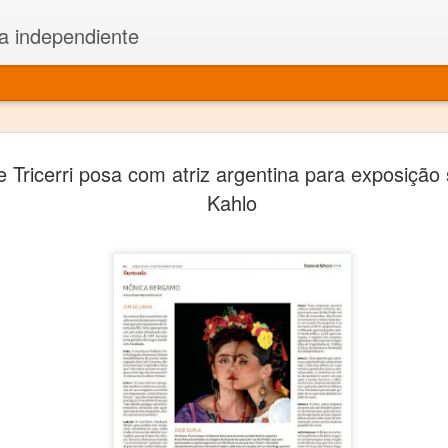
a independiente
El dramatu
JAN
e Tricerri posa com atriz argentina para exposição
1
más repre
Kahlo
Montajes y representacione
Premio Nacional de Dramatu
Colabora con varias organ
Ha escrito para Somos el 
y colabora con ArgosIs Inte
El dramaturgo mexicano vi