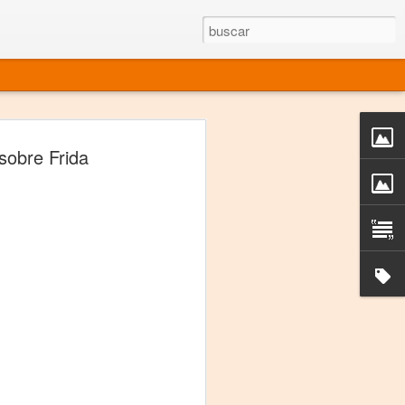
rgo mexicano vivo
 sobre Frida
sentado en el mundo
s en 34 países (Cuatro continentes)
rgia "Emilio Carballido" 2014.
izaciones de Derechos Humanos.
Medio, Las Nueve Musas
rnacional
vo más representado en el mundo.