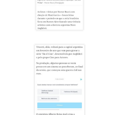
2
25 de Julho até dia 2 de agosto
line / gratuito
a Frida Kahlo lúcida, intensa e radiante toma o palco para celebrar o
a dos Mortos em uma festa vibrante, repleta da poesia e da
ncestralidade mexicana. Enquanto prepara um jantar para convidados
vivos e mortos — a artista revisita sua trajetória, trazendo à cena
ersonagens marcantes, memórias, paixões e feridas que moldaram
a vida e sua arte.
Frida Viva la Vida - Argentina
UG
2
La increíble actriz 𝗟𝗮𝘂𝗿𝗮 𝗔𝘇𝗰𝘂𝗿𝗿𝗮 se pone en la piel de la
icónica Frida Kahlo en 𝙁𝙍𝙄𝘿𝘼 ¡𝙑𝙞𝙫𝙖 𝙡𝙖 𝙫𝙞𝙙𝙖!, el unipersonal
ás representado en el mundo sobre la artista mexicana, de
𝘂𝗺𝗯𝗲𝗿𝘁𝗼 𝗥𝗼𝗯𝗹𝗲𝘀 y la dirección de 𝗝𝘂𝗹𝗶𝗮 𝗠𝗼𝗿𝗴𝗮𝗱𝗼.
Divorciadas - Monterrey
UG