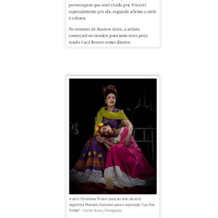
1
𝗘𝗹 𝗱𝗶𝘃𝗼𝗿𝗰𝗶𝗼 𝗽𝘂𝗲𝗱𝗲 𝘀𝗲𝗿 𝗲𝗹 𝗺𝗲𝗷𝗼𝗿 𝗱𝗲 𝗹𝗼𝘀 𝘁𝗿𝗶𝘂𝗻𝗳𝗼𝘀 𝘀𝗶 𝘀𝗲
𝗰𝘂𝗲𝗻𝘁𝗮 𝗰𝗼𝗻 𝗵𝘂𝗺𝗼𝗿.
 terapia grupal comienza este verano en Foro Blake. ¡Invita a tus
igas y disfruten de una noche sin dramas (𝘰 𝘤𝘰𝘯 𝘮𝘶𝘤𝘩𝘰𝘴, 𝘱𝘦𝘳𝘰 𝘥𝘦
𝘴 𝘲𝘶𝘦 𝘥𝘢𝘯 𝘳𝘪𝘴𝘢)!
ECHAS: Sábados 4 y 18 de Julio / 1 de Agosto
UGAR: Foro Blake (Ensenada #103, Col.
Crónica: NI PRINCESAS NI ESCLAVAS, LA CRUDA
UL
28
Y HUMORÍSTICA CRÍTICA SOCIAL
or Gustavo H Cancino
estros edificios como viejos amigos parecen esperar durante años el
stante preciso para revelar una vocación desconocida. Ésta vez, le
ocó al Museo de San Cristóbal (MUSAC), guardián de la memoria
stórica de la ciudad, el cuál vivió uno de esos momentos destinados a
rmanecer en la historia cultural de Los Altos de Chiapas.