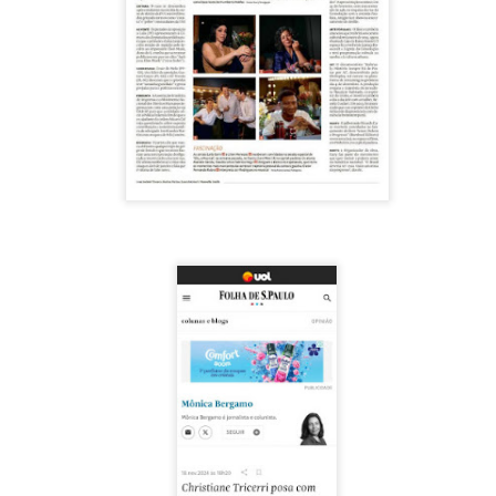
La obra de teatro
Leonardo y la máquina
AUG
AUG
7
6
“MUJERES DE
de volar - León
ARENA” llega a
Jueves 6, 13, 20 y 27 de agosto
Formosa
Domingo 9 y 16 de agosto
El próximo domingo 9 de agosto,
Formosa recibe la obra “Mujeres
Con Nicolás León y Hugo
deArena” representada en 140
Almanza
países, del autor mexicano
Échale la culpa a Hacienda / Tacones Sangrientos -
UG
Humberto Robles.
Dir.
6
Guadalajara