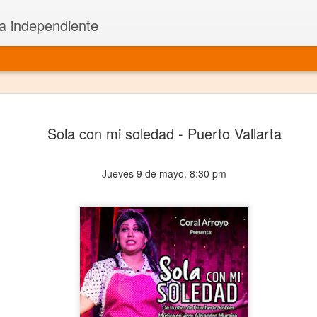
a independiente
El dramatu
JAN
Sola con mi soledad - Puerto Vallarta
1
más repre
Montajes y representacione
Jueves 9 de mayo, 8:30 pm
Premio Nacional de Dramatu
Colabora con varias organ
Ha escrito para Somos el 
y colabora con ArgosIs Inte
El dramaturgo mexicano vi