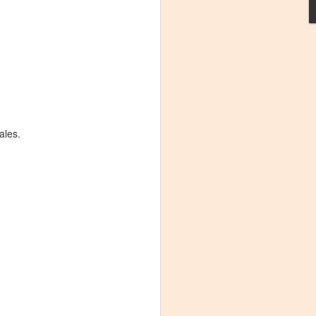
ales.
Frida Viva la Vida -
AUG
3
Santa Fe
Viernes 7 de agosto, 19 h.
El universo de Frida Kahlo se
apodera del ciclo Comentadas
La calidez del Gran Salón se
muda al Teatinmersivana fecha
muy especial, donde nos