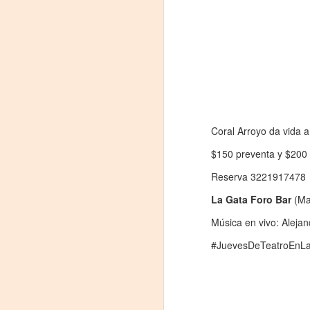
Coral Arroyo da vida a
$150 preventa y $200 e
«El teatro sigue siendo
AUG
Reserva 3221917478
5
una invitación a
La Gata Foro Bar
(Mat
reflexionar,
Música en vivo: Aleja
encontrarnos,
escucharnos»
#JuevesDeTeatroEnL
Laura Azcurra regresa a Rosario
con «Frida, ¡viva la vida!», que se
presentará en el Teatro de
A
Lavardén como parte del ciclo
Comentadas. La función dará