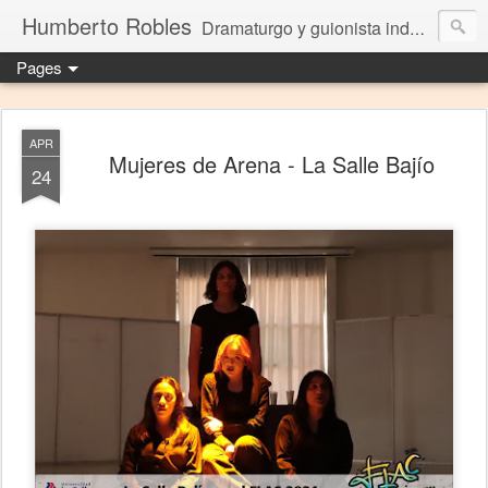
Humberto Robles
Dramaturgo y guionista independiente
Pages
APR
Mujeres de Arena - La Salle Bajío
24