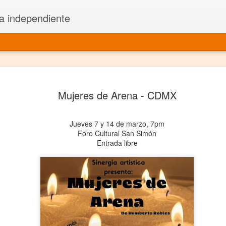
a independiente
El dramatu
JAN
Mujeres de Arena - CDMX
1
más repre
Montajes y representacione
Jueves 7 y 14 de marzo, 7pm
Foro Cultural San Simón
Premio Nacional de Dramatu
Entrada libre
Colabora con varias organ
Ha escrito para Somos el 
y colabora con ArgosIs Inte
El dramaturgo mexicano vi