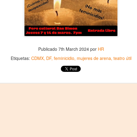
Publicado
7th March 2024
por
HR
Etiquetas:
CDMX
DF
feminicidio
mujeres de arena
teatro útil
La obra de teatro
Leonardo y la máquina
AUG
AUG
7
6
“MUJERES DE
de volar - León
ARENA” llega a
Jueves 6, 13, 20 y 27 de agosto
Formosa
Domingo 9 y 16 de agosto
El próximo domingo 9 de agosto,
Formosa recibe la obra “Mujeres
Con Nicolás León y Hugo
deArena” representada en 140
Almanza
países, del autor mexicano
Échale la culpa a Hacienda / Tacones Sangrientos -
UG
Humberto Robles.
Dir.
6
Guadalajara