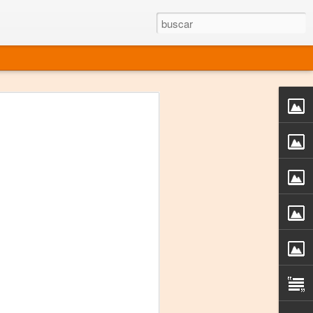
rgo mexicano vivo
sentado en el mundo
s en 34 países (Cuatro continentes)
rgia "Emilio Carballido" 2014.
izaciones de Derechos Humanos.
Medio, Las Nueve Musas
rnacional
vo más representado en el mundo.