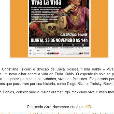
La obra de teatro
Leonardo y la máquina
AUG
AUG
 Christiane Tricerri e direção de Cacá Rosset. “Frida Kahlo – Viv
8
8
“MUJERES DE
de volar - León
 um novo olhar sobre a vida de Frida Kahlo. O espetáculo solo se 
ARENA” llega a
Jueves 6, 13, 20 y 27 de agosto
a um jantar para seus convidados, vivos ou falecidos. Ela passeia po
Formosa
ns que passaram por sua história, como Diego Rivera, Trotsky, Rockef
Domingo 9 y 16 de agosto
El próximo domingo 9 de agosto,
o Robles, considerado o maior dramaturgo mexicano vivo e mais m
Formosa recibe la obra “Mujeres
Con Nicolás León y Hugo
deArena” representada en 140
Almanza
países, del autor mexicano
Publicado
23rd November 2023
por
HR
Échale la culpa a Hacienda / Tacones Sangrientos -
UG
Humberto Robles.
Dir.
8
Guadalajara