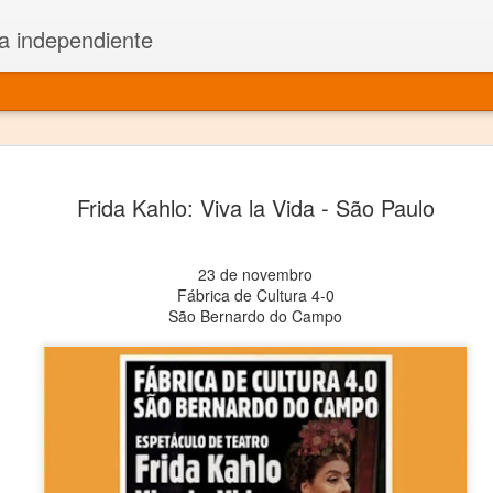
a independiente
El dramatu
JAN
Frida Kahlo: Viva la Vida - São Paulo
1
más repre
Montajes y representacione
23 de novembro
Premio Nacional de Dramatu
Fábrica de Cultura 4-0
São Bernardo do Campo
Colabora con varias organ
Ha escrito para Somos el 
y colabora con ArgosIs Inte
El dramaturgo mexicano vi