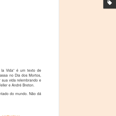
La noche que jamás
AUG
a la Vida” é um texto de
8
existió - Colonia
passa no Dia dos Mortos,
Sábado 15 de agosto
r sua vida relembrando e
eller e André Breton.
Biblioteca Rodó
ontado do mundo. Não dá
Una obra de Humberto Robles
dirigida por Andrés Leal Bentancur
Con las actuaciones de Fabiana