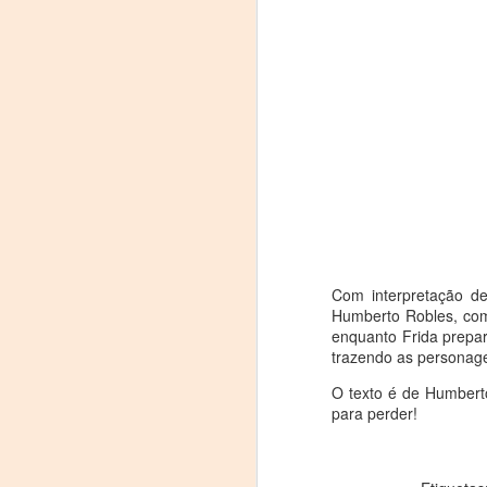
"MUJERES DE
AUG
Com interpretação de
8
ARENA" LLEGA A
Humberto Robles, com
FORMOSA CON UNA
enquanto Frida prepar
PROPUESTA DE
trazendo as personage
TEATRO
O texto é de Humbert
TESTIMONIAL Y
para perder!
DENUNCIA
La reconocida obra del dramaturgo
A
mexicano Humberto Robles