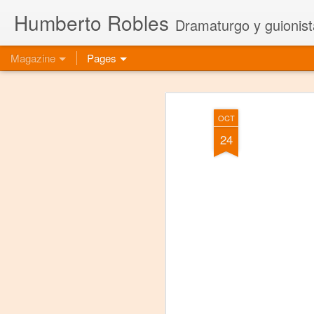
Humberto Robles
Dramaturgo y guionist
Magazine
Pages
OCT
24