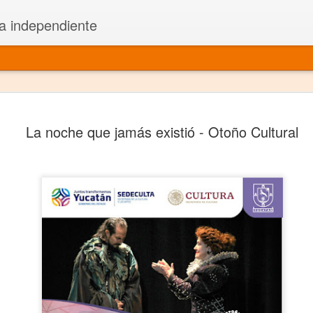
a independiente
El dramatu
JAN
La noche que jamás existió - Otoño Cultural
1
más repre
Montajes y representacione
Premio Nacional de Dramatu
Colabora con varias organ
Ha escrito para Somos el 
y colabora con ArgosIs Inte
El dramaturgo mexicano vi