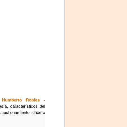
Fine y Laura Barboza
.
Humberto Robles -
sía, característicos del
uestionamiento sincero