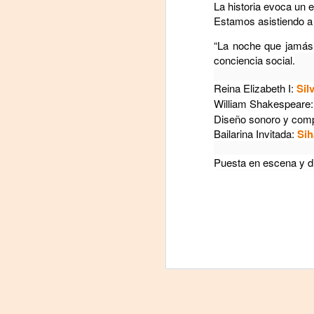
La historia evoca un 
Estamos asistiendo a
La
p
“La noche que jamás 
La
conciencia social.
ch
gr
Reina Elizabeth I:
Sil
Sa
William Shakespeare
S
Diseño sonoro y comp
Bailarina Invitada:
Sih
A
Puesta en escena y di
Se
ob
di
E
li
co
A