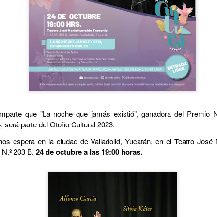
mparte que "La noche que jamás existió",
ganadora del Premio N
La obra de teatro
Leonardo y la máquina
AUG
AUG
4, será parte del Otoño Cultural 2023.
7
6
“MUJERES DE
de volar - León
os espera en la ciudad de Valladolid, Yucatán, en el Teatro José M
ARENA” llega a
Jueves 6, 13, 20 y 27 de agosto
3 N.º 203 B,
24 de octubre a las 19:00 horas.
Formosa
Domingo 9 y 16 de agosto
El próximo domingo 9 de agosto,
Formosa recibe la obra “Mujeres
Con Nicolás León y Hugo
deArena” representada en 140
Almanza
países, del autor mexicano
Échale la culpa a Hacienda / Tacones Sangrientos -
UG
Humberto Robles.
Dir.
6
Guadalajara