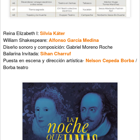
Reina Elizabeth I:
Silvia Káter
William Shakespeare:
Alfonso García Medina
Diseño sonoro y composición: Gabriel Moreno Roche
Bailarina Invitada:
Sihan Charruf
Puesta en escena y dirección artística-
Nelson Cepeda Borba
/
Borba teatro