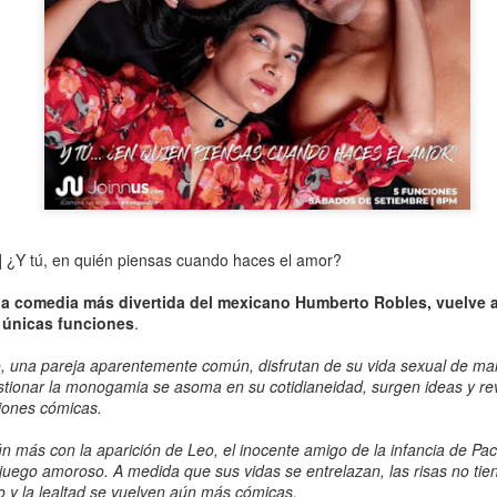
Y tú, en quién piensas cuando haces el amor?
La obra de teatro
Leonardo y la máquina
AUG
AUG
a comedia más divertida del mexicano Humberto Robles
, vuelve 
7
6
“MUJERES DE
de volar - León
 únicas funciones
.
ARENA” llega a
Jueves 6, 13, 20 y 27 de agosto
Formosa
, una pareja aparentemente común, disfrutan de su vida sexual de m
Domingo 9 y 16 de agosto
El próximo domingo 9 de agosto,
stionar la monogamia se asoma en su cotidianeidad, surgen ideas y re
Formosa recibe la obra “Mujeres
ciones cómicas.
Con Nicolás León y Hugo
deArena” representada en 140
Almanza
países, del autor mexicano
 más con la aparición de Leo, el inocente amigo de la infancia de Paco
Échale la culpa a Hacienda / Tacones Sangrientos -
UG
Humberto Robles.
 juego amoroso. A medida que sus vidas se entrelazan, las risas no tie
Dir.
6
o y la lealtad se vuelven aún más cómicas.
Guadalajara