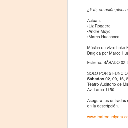
proponemos explorar y revisitar el
J
universo creativo de Frida.
¿Y tú, en quién piens
29
¿Qué va a pasar en este
Actúan:
encuentro?
•Liz Roggero
3
•André Moyo
Presentación de la obra
•Marco Huachaca
(
unipersonal Frida Viva la Vida,
protagonizada por Laura Azcurra,
Música en vivo: Loko
Di
bajo la dirección de Julia Morgado
Dirigida por Marco H
y dramaturgia de Humberto
A
Robles.
Estreno: SÁBADO 02
#
SOLO POR 5 FUNCI
Sábados 02, 09, 16, 
S
Teatro Auditorio de Mi
Av. Larco 1150
E
Asegura tus entradas 

en la descripción.
pu
www.teatroenelperu.c
📌
A