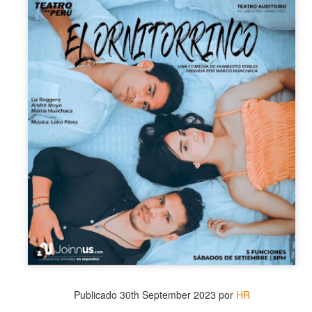
2
25 de Julho até dia 2 de agosto
line / gratuito
a Frida Kahlo lúcida, intensa e radiante toma o palco para celebrar o
a dos Mortos em uma festa vibrante, repleta da poesia e da
ncestralidade mexicana. Enquanto prepara um jantar para convidados
vivos e mortos — a artista revisita sua trajetória, trazendo à cena
ersonagens marcantes, memórias, paixões e feridas que moldaram
a vida e sua arte.
Frida Viva la Vida - Argentina
UG
2
La increíble actriz 𝗟𝗮𝘂𝗿𝗮 𝗔𝘇𝗰𝘂𝗿𝗿𝗮 se pone en la piel de la
icónica Frida Kahlo en 𝙁𝙍𝙄𝘿𝘼 ¡𝙑𝙞𝙫𝙖 𝙡𝙖 𝙫𝙞𝙙𝙖!, el unipersonal
ás representado en el mundo sobre la artista mexicana, de
𝘂𝗺𝗯𝗲𝗿𝘁𝗼 𝗥𝗼𝗯𝗹𝗲𝘀 y la dirección de 𝗝𝘂𝗹𝗶𝗮 𝗠𝗼𝗿𝗴𝗮𝗱𝗼.
Publicado
30th September 2023
por
HR
Divorciadas - Monterrey
UG