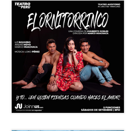
5
encontrarnos, escucharnos»
ura Azcurra regresa a Rosario con «Frida, ¡viva la vida!», que se
resentará en el Teatro de Lavardén como parte del ciclo Comentadas.
 función dará comienzo a las 19 y, a su término, se desarrollará una
arla que profundizará en la obra y figura de Kahlo. Las entradas son
atuitas, con cupo limitado.
nta Fe Cultura. En diciembre de 2024, Laura Azcurra llegó al Gran
alón de Plataforma Lavardén convertida en Frida Kahlo.
Para desandar el universo creativo de Frida Kahlo, el
UG
4
ciclo “Comentadas” pasa del Gran Salón al Teatro de
Plataforma Lavardén
rá este viernes a las 19, con entrada gratuita, y la presentación de la
ra teatral "Frida ¡Viva la vida!", unipersonal de Humberto Robles,
rigido por Julia Morgado e interpretado por Laura Azcurra
l Ciudadano. “Hay vidas que no caben en un marco ni se agotan en un
bro. Vidas que son vendaval, color, refugio y trinchera. Vidas que, aún
n el paso de los siglos, nos siguen hablando al oído.
Frida Kahlo Viva la Vida - São Paulo
UG