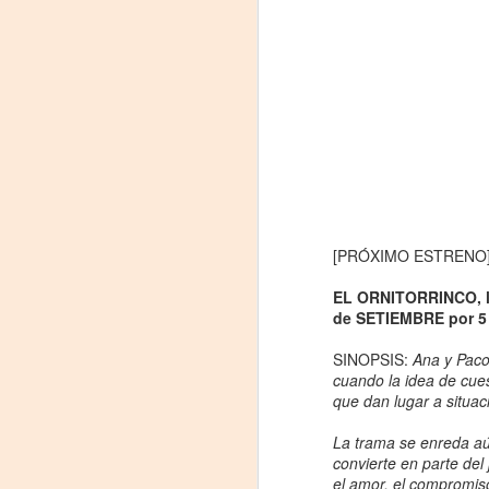
[PRÓXIMO ESTRENO] ¿
Frida Viva la Vida -
AUG
EL ORNITORRINCO, l
7
Santa Fe
de SETIEMBRE por 5
Viernes 7 de agosto, 19 h.
SINOPSIS:
Ana y Paco
El universo de Frida Kahlo se
cuando la idea de cue
apodera del ciclo Comentadas
que dan lugar a situa
La calidez del Gran Salón se
La trama se enreda aún
muda al Teatinmersivana fecha
A
convierte en parte del
muy especial, donde nos
el amor, el compromis