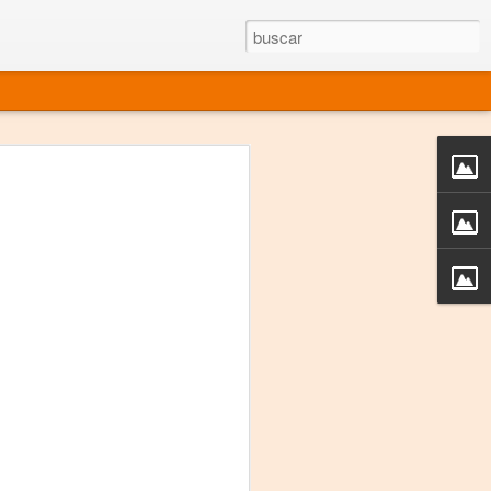
rgo mexicano vivo
sentado en el mundo
s en 34 países (Cuatro continentes)
rgia "Emilio Carballido" 2014.
izaciones de Derechos Humanos.
Medio, Las Nueve Musas
rnacional
vo más representado en el mundo.