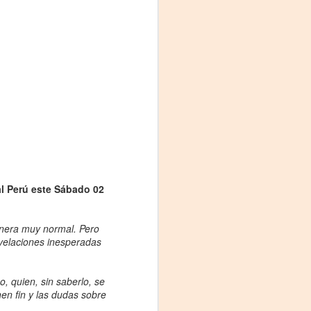
La noche que jamás
AUG
al Perú este Sábado 02
6
existió - Colonia
Sábado 15 de agosto
anera muy normal. Pero
Biblioteca Rodó
velaciones inesperadas
Una obra de Humberto Robles
dirigida por Andrés Leal Bentancur
, quien, sin saberlo, se
nen fin y las dudas sobre
Con las actuaciones de Fabiana