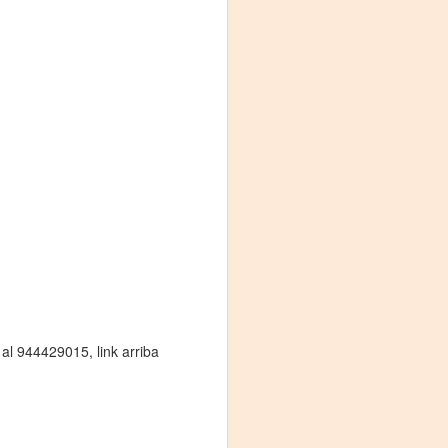
Fine y Laura Barboza
l 944429015, link arriba