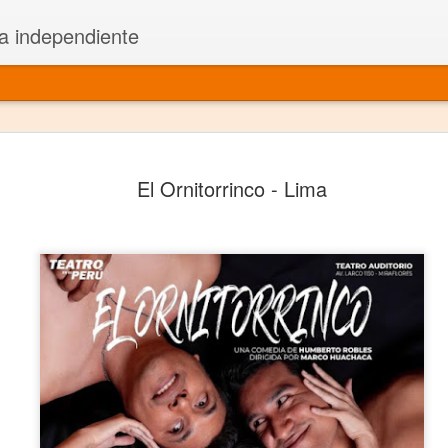
a independiente
El dramatu
JAN
El Ornitorrinco - Lima
1
más repre
Montajes y representacione
Premio Nacional de Dramatu
Colabora con varias organ
Ha escrito para Somos el 
y colabora con ArgosIs Inte
El dramaturgo mexicano vi