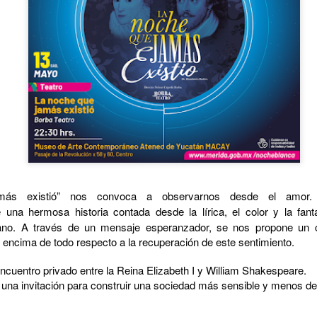
Frida Viva la Vida -
La obra de teatro
AUG
AUG
6
6
Santa Fe
“MUJERES DE
más existió” nos convoca a observarnos desde el amor
una hermosa historia contada desde la lírica, el color y la fanta
ARENA” llega a
Viernes 7 de agosto, 19 h.
ano. A través de un mensaje esperanzador, se nos propone un c
Formosa
El universo de Frida Kahlo se
 encima de todo respecto a la recuperación de este sentimiento.
El próximo domingo 9 de agosto,
apodera del ciclo Comentadas
Formosa recibe la obra “Mujeres
encuentro privado entre la Reina Elizabeth I y William Shakespeare.
deArena” representada en 140
La calidez del Gran Salón se
 una invitación para construir una sociedad más sensible y menos 
países, del autor mexicano
muda al Teatinmersivana fecha
Échale la culpa a Hacienda / Tacones Sangrientos -
UG
Humberto Robles.
muy especial, donde nos
6
Guadalajara