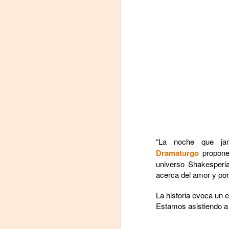
Leonardo y la máquina
AUG
6
de volar - León
“La noche que ja
Dramaturgo
propone 
Jueves 6, 13, 20 y 27 de agosto
universo Shakesperi
Domingo 9 y 16 de agosto
acerca del amor y por
Con Nicolás León y Hugo
La historia evoca un 
Almanza
Estamos asistiendo a
A
Dir.