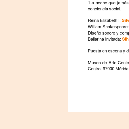
“La noche que jamás 
J
conciencia social.
29
Reina Elizabeth I:
Sil
William Shakespeare
3
Diseño sonoro y comp
Bailarina Invitada:
Sih
(
Puesta en escena y di
Di
A
Museo de Arte Conte
Centro, 97000 Mérida
#
S
E

pu
📌
A