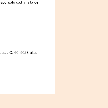
Fine y Laura Barboza
sponsabilidad y falta de
lar, C. 60, 502B-altos,