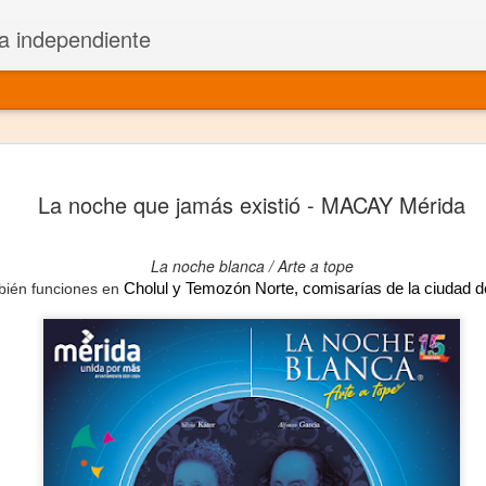
a independiente
El dramatu
JAN
La noche que jamás existió - MACAY Mérida
1
más repre
Montajes y representacione
La noche blanca /
Arte a tope
Premio Nacional de Dramatu
Cholul y Temozón Norte, comisarías de la ciudad 
bién funciones en
Colabora con varias organ
Ha escrito para Somos el 
y colabora con ArgosIs Inte
El dramaturgo mexicano vi