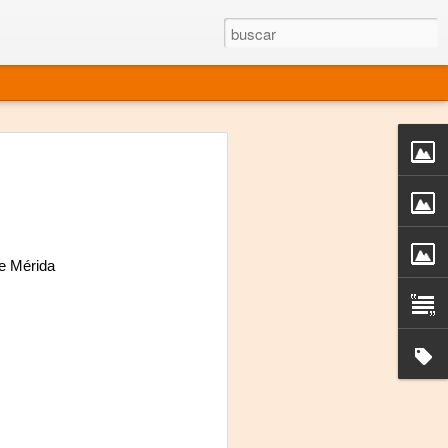
rgo mexicano vivo
sentado en el mundo
s en 34 países (Cuatro continentes)
rgia "Emilio Carballido" 2014.
de Mérida
izaciones de Derechos Humanos.
Medio, Las Nueve Musas
rnacional
vo más representado en el mundo.