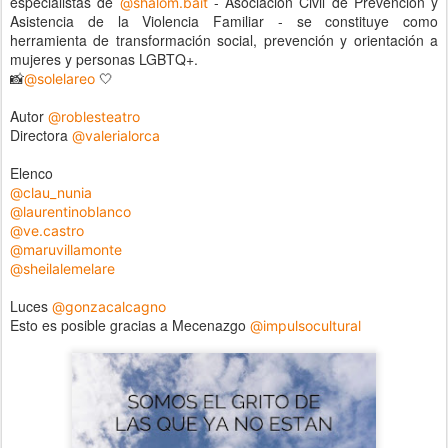
especialistas de
- Asociación Civil de Prevención y
@shalom.bait
Asistencia de la Violencia Familiar - se constituye como
herramienta de transformación social, prevención y orientación a
mujeres y personas LGBTQ+.
📸
🤍
@solelareo
Autor
@roblesteatro
Directora
@valerialorca
Elenco
@clau_nunia
@laurentinoblanco
@ve.castro
@maruvillamonte
@sheilalemelare
Luces
@gonzacalcagno
Esto es posible gracias a Mecenazgo
@impulsocultural