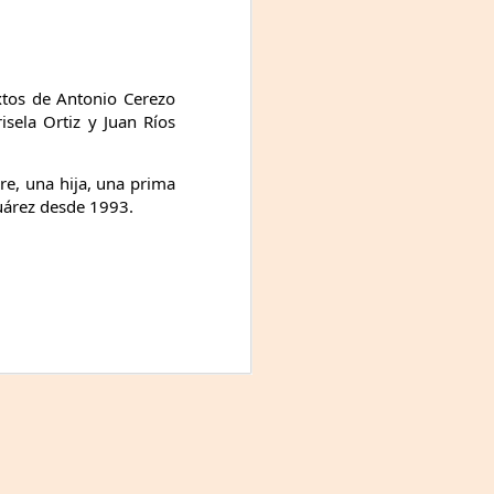
Fine y Laura Barboza
tos de Antonio Cerezo
sela Ortiz y Juan Ríos
e, una hija, una prima
Juárez desde 1993.