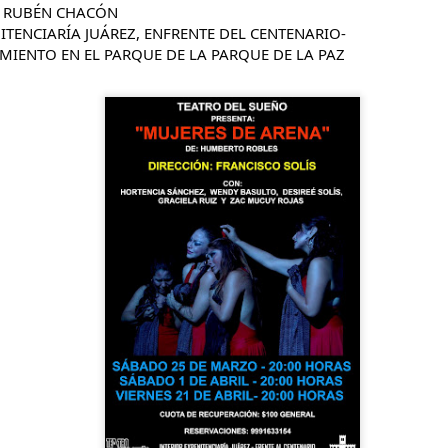
O RUBÉN CHACÓN
NITENCIARÍA JUÁREZ, ENFRENTE DEL CENTENARIO-
MIENTO EN EL PARQUE DE LA PARQUE DE LA PAZ
La obra de teatro
Leonardo y la máquina
AUG
AUG
8
8
“MUJERES DE
de volar - León
ARENA” llega a
Jueves 6, 13, 20 y 27 de agosto
Formosa
Domingo 9 y 16 de agosto
El próximo domingo 9 de agosto,
Formosa recibe la obra “Mujeres
Con Nicolás León y Hugo
deArena” representada en 140
Almanza
países, del autor mexicano
Échale la culpa a Hacienda / Tacones Sangrientos -
UG
Humberto Robles.
Dir.
8
Guadalajara