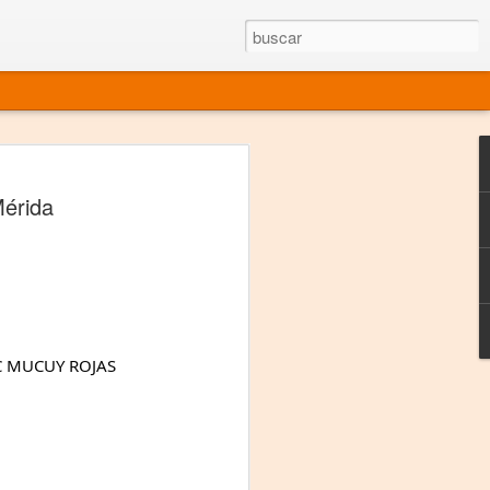
rgo mexicano vivo
Mérida
sentado en el mundo
s en 34 países (Cuatro continentes)
rgia "Emilio Carballido" 2014.
izaciones de Derechos Humanos.
C MUCUY ROJAS
Medio, Las Nueve Musas
rnacional
vo más representado en el mundo.