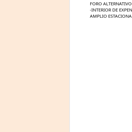
FORO ALTERNATIV
-INTERIOR DE EXPE
AMPLIO ESTACIONA
"MUJERES DE
AUG
8
ARENA" LLEGA A
FORMOSA CON UNA
PROPUESTA DE
TEATRO
TESTIMONIAL Y
DENUNCIA
La reconocida obra del dramaturgo
A
mexicano Humberto Robles