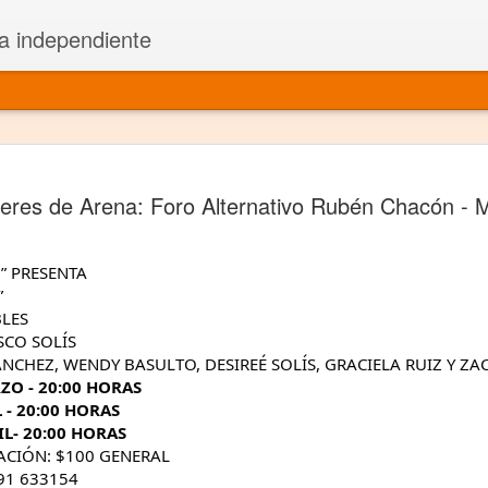
a independiente
El dramatu
JAN
eres de Arena: Foro Alternativo Rubén Chacón - 
1
más repre
Montajes y representacione
O”
PRESENTA
Premio Nacional de Dramatu
”
LES
Colabora con varias organ
SCO SOLÍS
NCHEZ, WENDY BASULTO, DESIREÉ SOLÍS, GRACIELA RUIZ Y ZA
Ha escrito para Somos el 
ZO - 20:00 HORAS
 - 20:00 HORAS
y colabora con ArgosIs Inte
IL- 20:00 HORAS
ACIÓN: $100 GENERAL
El dramaturgo mexicano vi
91 633154