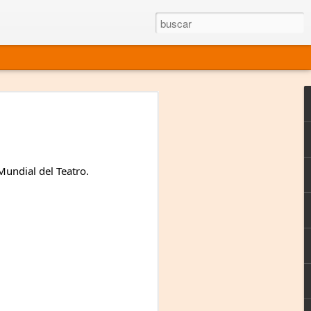
rgo mexicano vivo
sentado en el mundo
s en 34 países (Cuatro continentes)
ndial del Teatro.  
rgia "Emilio Carballido" 2014.
izaciones de Derechos Humanos.
Medio, Las Nueve Musas
rnacional
vo más representado en el mundo.