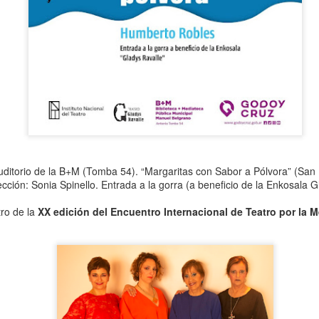
uditorio de la B+M (Tomba 54). “Margaritas con Sabor a Pólvora” (San
La obra de teatro
Leonardo y la máquina
AUG
AUG
cción: Sonia Spinello. Entrada a la gorra (a beneficio de la Enkosala G
7
6
“MUJERES DE
de volar - León
ro de la
XX edición del Encuentro Internacional de Teatro por la 
ARENA” llega a
Jueves 6, 13, 20 y 27 de agosto
Formosa
Domingo 9 y 16 de agosto
El próximo domingo 9 de agosto,
Formosa recibe la obra “Mujeres
Con Nicolás León y Hugo
deArena” representada en 140
Almanza
países, del autor mexicano
Échale la culpa a Hacienda / Tacones Sangrientos -
UG
Humberto Robles.
Dir.
6
Guadalajara