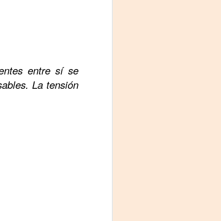
Fine y Laura Barboza
ntes entre sí se
sables. La tensión