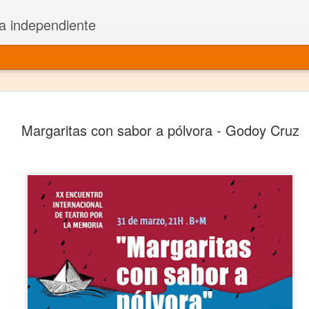
a independiente
El dramatu
JAN
Margaritas con sabor a pólvora - Godoy Cruz
1
más repre
Montajes y representacione
Premio Nacional de Dramatu
Colabora con varias organ
Ha escrito para Somos el 
y colabora con ArgosIs Inte
El dramaturgo mexicano vi