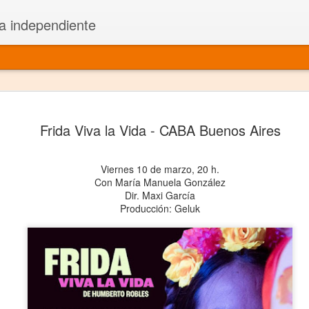
a independiente
El dramatu
JAN
Frida Viva la Vida - CABA Buenos Aires
1
más repre
Montajes y representacione
Viernes 10 de marzo, 20 h.
Con María Manuela González
Premio Nacional de Dramatu
Dir. Maxi García
Producción: Geluk
Colabora con varias organ
Ha escrito para Somos el 
y colabora con ArgosIs Inte
El dramaturgo mexicano vi