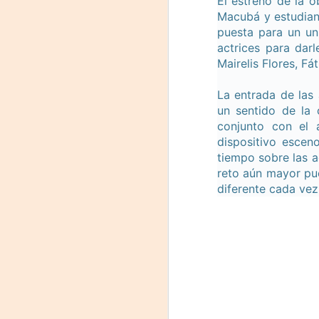
El estreno de la o
P
J
Macubá y estudiant
U
puesta para un un
17
actrices para dar
C
Mairelis Flores, F
Cu
Ma
La entrada de las
D
E
un sentido de la
conjunto con el 
E
T
dispositivo escen
3
tiempo sobre las a
F
reto aún mayor pue
J
diferente cada vez
D
Di
O
L
ve
Co
Te
c