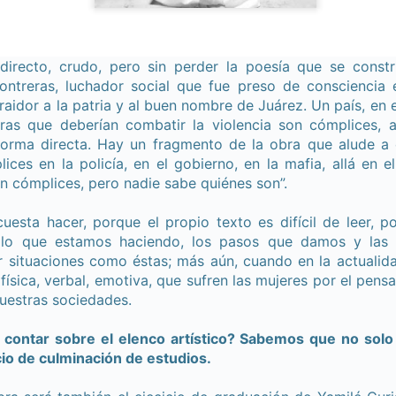
CARTA PÚBLICA: Red de solidaridad con Brenda
UL
21
Quevedo
a Jornada
directo, crudo, pero sin perder la poesía que se cons
ED DE SOLIDARIDAD CON BRENDA QUEVEDO
ntreras, luchador social que fue preso de consciencia 
raidor a la patria y al buen nombre de Juárez. Un país, en e
octora Presidenta Claudia Sheinbaum Pardo;
uras que deberían combatir la violencia son cómplices, 
forma directa. Hay un fragmento de la obra que alude a 
nistras y Ministros de la Suprema Corte de Justicia de la Nación;
lices en la policía, en el gobierno, en la mafia, allá en 
nen cómplices, pero nadie sabe quiénes son”.
iscal General de la República, Dra. Ernestina Godoy Ramos:
La noche que jamás existió - Montevideo
UL
as personas y organizaciones que suscribimos esta carta nos
uesta hacer, porque el propio texto es difícil de leer, p
19
Funciones:
irigimos a ustedes porque consideramos que el caso de Brenda
 lo que estamos haciendo, los pasos que damos y las
uevedo Cruz representa una de las deudas más graves que el Estado
 situaciones como éstas; más aún, cuando en la actualida
bado 11 de julio
xicano mantiene con la justicia, los derechos humanos y la verdad.
 física, verbal, emotiva, que sufren las mujeres por el pen
mingos 12 y 19 de julio
uestras sociedades.
unciones 16, 23 y 30 de mayo
contar sobre el elenco artístico? Sabemos que no solo 
cio de culminación de estudios.
 13, 20 y 27 de junio