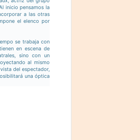
aux, actriz del grupo
Al inicio pensamos la
corporar a las otras
ompone el elenco por
iempo se trabaja con
tienen en escena de
trales, sino con un
proyectando al mismo
vista del espectador,
sibilitará una óptica