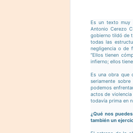
J
L
Es un texto muy 
R
Antonio Cerezo Co
gobierno tildó de t
D
todas las estruct
negligencia o de 
Mi
“Ellos tienen cómp
infierno; ellos tie
F
J
L
Es una obra que c
d
seriamente sobre
Q
podemos enfrentar
Sá
me
actos de violencia
Do
todavía prima en n
F
¿Qué nos puedes 
también un ejerci
6,