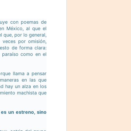
truye con poemas de
en México, al que el
l que, por lo general,
a veces por omisión,
esto de forma clara:
el paraíso como en el
orque llama a pensar
 maneras en las que
d hay un alza en los
samiento machista que
es un estreno, sino