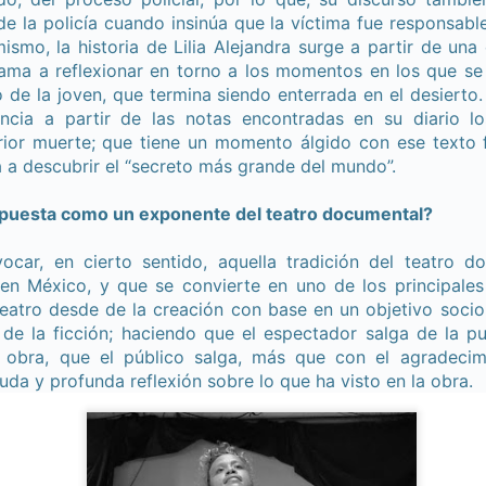
5
encontrarnos, escucharnos»
e la policía cuando insinúa que la víctima fue responsabl
ura Azcurra regresa a Rosario con «Frida, ¡viva la vida!», que se
mismo, la historia de Lilia Alejandra surge a partir de una
resentará en el Teatro de Lavardén como parte del ciclo Comentadas.
lama a reflexionar en torno a los momentos en los que se 
 función dará comienzo a las 19 y, a su término, se desarrollará una
o de la joven, que termina siendo enterrada en el desierto. 
arla que profundizará en la obra y figura de Kahlo. Las entradas son
atuitas, con cupo limitado.
ncia a partir de las notas encontradas en su diario l
rior muerte; que tiene un momento álgido con ese texto f
nta Fe Cultura. En diciembre de 2024, Laura Azcurra llegó al Gran
a a descubrir el “secreto más grande del mundo”.
alón de Plataforma Lavardén convertida en Frida Kahlo.
 puesta como un exponente del teatro documental?
Para desandar el universo creativo de Frida Kahlo, el
UG
4
ciclo “Comentadas” pasa del Gran Salón al Teatro de
ocar, en cierto sentido, aquella tradición del teatro 
Plataforma Lavardén
n México, y que se convierte en uno de los principale
rá este viernes a las 19, con entrada gratuita, y la presentación de la
eatro desde de la creación con base en un objetivo sociop
ra teatral "Frida ¡Viva la vida!", unipersonal de Humberto Robles,
 de la ficción; haciendo que el espectador salga de la pu
rigido por Julia Morgado e interpretado por Laura Azcurra
 obra, que el público salga, más que con el agradecim
uda y profunda reflexión sobre lo que ha visto en la obra.
l Ciudadano. “Hay vidas que no caben en un marco ni se agotan en un
bro. Vidas que son vendaval, color, refugio y trinchera. Vidas que, aún
n el paso de los siglos, nos siguen hablando al oído.
Frida Kahlo Viva la Vida - São Paulo
UG