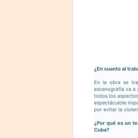
On
Um
Di
a
— 
p
su
A
¿En cuanto al tra
En la obra se tra
m
escenografía va a 
𝗛
todos los aspectos
espectáculole imp
por evitar la viole
¿Por qué es un te
Cuba?
A