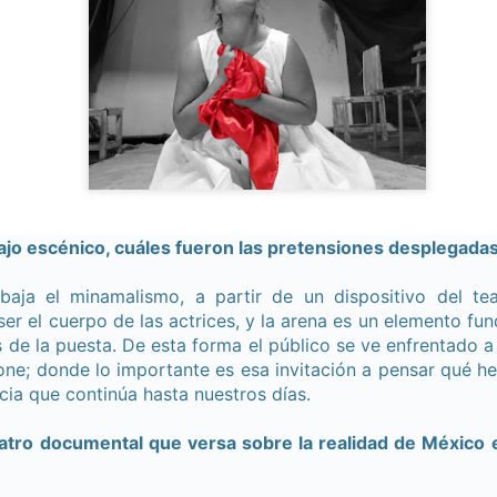
2
25 de Julho até dia 2 de agosto
line / gratuito
a Frida Kahlo lúcida, intensa e radiante toma o palco para celebrar o
a dos Mortos em uma festa vibrante, repleta da poesia e da
ncestralidade mexicana. Enquanto prepara um jantar para convidados
vivos e mortos — a artista revisita sua trajetória, trazendo à cena
ersonagens marcantes, memórias, paixões e feridas que moldaram
a vida e sua arte.
Frida Viva la Vida - Argentina
UG
bajo escénico, cuáles fueron las pretensiones desplegada
2
La increíble actriz 𝗟𝗮𝘂𝗿𝗮 𝗔𝘇𝗰𝘂𝗿𝗿𝗮 se pone en la piel de la
icónica Frida Kahlo en 𝙁𝙍𝙄𝘿𝘼 ¡𝙑𝙞𝙫𝙖 𝙡𝙖 𝙫𝙞𝙙𝙖!, el unipersonal
baja el minamalismo, a partir de un dispositivo del te
ás representado en el mundo sobre la artista mexicana, de
ser el cuerpo de las actrices, y la arena es un elemento fun
𝘂𝗺𝗯𝗲𝗿𝘁𝗼 𝗥𝗼𝗯𝗹𝗲𝘀 y la dirección de 𝗝𝘂𝗹𝗶𝗮 𝗠𝗼𝗿𝗴𝗮𝗱𝗼.
 de la puesta. De esta forma el público se ve enfrentado a 
one; donde lo importante es esa invitación a pensar qué 
ncia que continúa hasta nuestros días.
atro documental que versa sobre la realidad de México e
Divorciadas - Monterrey
UG