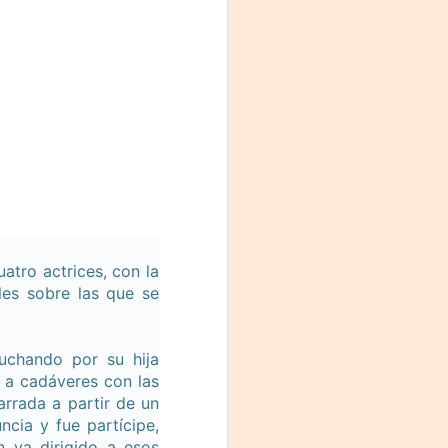
Fine y Laura Barboza
atro actrices, con la
ales sobre las que se
uchando por su hija
 a cadáveres con las
arrada a partir de un
cia y fue partícipe,
n va dirigido a esos