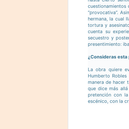
cuestionamientos d
La
“provocativa”. Asi
p
hermana, la cual l
La
tortura y asesinat
ch
gr
cuenta su experie
secuestro y poste
Sa
presentimiento: ib
S
¿Consideras esta
A
La obra quiere ev
Humberto Robles e
Se
manera de hacer t
ob
que dice más allá
di
pretención con la
escénico, con la cr
E
li
co
A