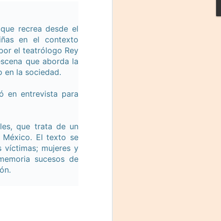
 que recrea desde el
iñas en el contexto
por el teatrólogo Rey
escena que aborda la
 en la sociedad.
ó en entrevista para
La noche que jamás
AUG
es, que trata de un
6
existió - Colonia
 México. El texto se
s víctimas; mujeres y
Sábado 15 de agosto
a memoria sucesos de
Biblioteca Rodó
ón.
Una obra de Humberto Robles
dirigida por Andrés Leal Bentancur
Con las actuaciones de Fabiana