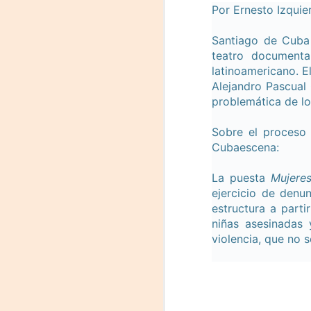
Por Ernesto Izqui
Santiago de Cuba 
teatro documenta
latinoamericano. E
Alejandro Pascual
problemática de lo
Sobre el proceso 
Cubaescena:
Frida Viva la Vida -
AUG
La puesta
Mujere
7
Santa Fe
ejercicio de denu
estructura a parti
Viernes 7 de agosto, 19 h.
niñas asesinadas 
El universo de Frida Kahlo se
violencia, que no 
apodera del ciclo Comentadas
La calidez del Gran Salón se
muda al Teatinmersivana fecha
A
muy especial, donde nos