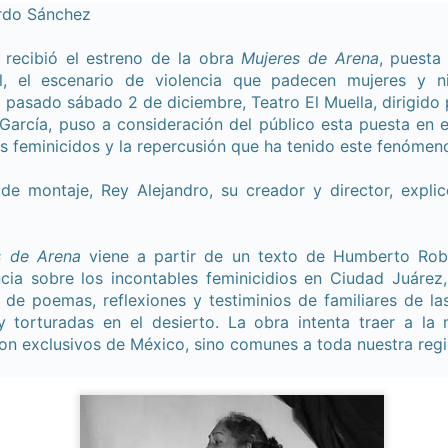
erdo Sánchez
recibió el estreno de la obra
Mujeres de Arena
, puesta
l, el escenario de violencia que padecen mujeres y n
l pasado sábado 2 de diciembre, Teatro El Muella, dirigido 
 García, puso a consideración del público esta puesta en 
s feminicidos y la repercusión que ha tenido este fenómeno
de montaje, Rey Alejandro, su creador y director, explic
La obra de teatro
Leonardo y la máquina
AUG
AUG
s de Arena
viene a partir de un texto de Humberto Robl
7
6
“MUJERES DE
de volar - León
ncia sobre los incontables feminicidios en Ciudad Juárez,
ARENA” llega a
r de poemas, reflexiones y testiminios de familiares de la
Jueves 6, 13, 20 y 27 de agosto
Formosa
y torturadas en el desierto. La obra intenta traer a l
Domingo 9 y 16 de agosto
son exclusivos de México, sino comunes a toda nuestra regi
El próximo domingo 9 de agosto,
Formosa recibe la obra “Mujeres
Con Nicolás León y Hugo
deArena” representada en 140
Almanza
países, del autor mexicano
Échale la culpa a Hacienda / Tacones Sangrientos -
UG
Humberto Robles.
Dir.
6
Guadalajara