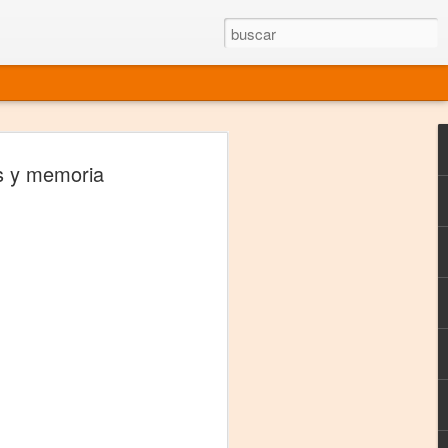
rgo mexicano vivo
is y memoria
sentado en el mundo
s en 34 países (Cuatro continentes)
rgia "Emilio Carballido" 2014.
izaciones de Derechos Humanos.
Medio, Las Nueve Musas
rnacional
vo más representado en el mundo.