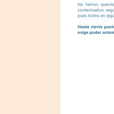
No hemos querido
contextualice segú
pues todos en algú
Tu
am
Hasta cierto punt
𝘭
exige poder enten
F
L
J
P
Nu
in
t
hi
pe