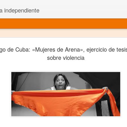
a independiente
El dramatu
JAN
go de Cuba: «Mujeres de Arena», ejercicio de tes
1
más repre
sobre violencia
Montajes y representacione
Premio Nacional de Dramatu
Colabora con varias organ
Ha escrito para Somos el 
y colabora con ArgosIs Inte
El dramaturgo mexicano vi