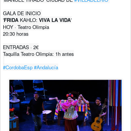
'
 KAHLO: 
FRIDA
VIVA LA VIDA
20:30 horas

ENTRADAS · 2€

Taquilla Teatro Olimpia: 1h antes

#CordobaEsp
#Andalucía