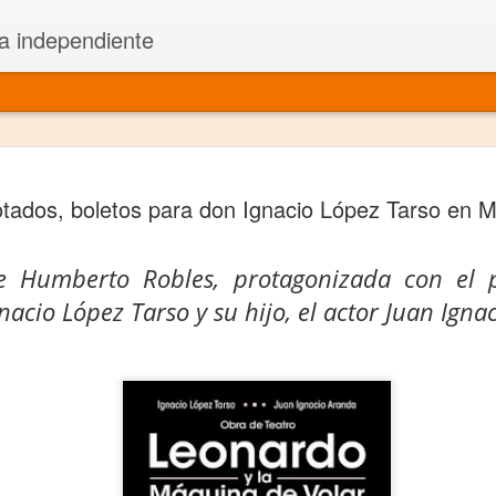
a independiente
El dramatu
JAN
tados, boletos para don Ignacio López Tarso en M
1
más repre
Montajes y representacione
e Humberto Robles, protagonizada con el 
Premio Nacional de Dramatu
nacio López Tarso y su hijo, el actor Juan Ign
Colabora con varias organ
Ha escrito para Somos el 
y colabora con ArgosIs Inte
El dramaturgo mexicano vi