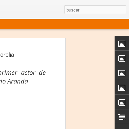
rgo mexicano vivo
orelia
sentado en el mundo
s en 34 países (Cuatro continentes)
primer actor de
rgia "Emilio Carballido" 2014.
acio Aranda
izaciones de Derechos Humanos.
Medio, Las Nueve Musas
rnacional
vo más representado en el mundo.