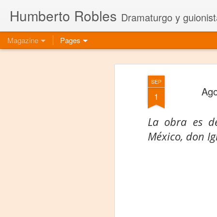
Humberto Robles
Dramaturgo y guionist
Magazine
Pages
SEP
Ago
1
La obra es d
México, don Ig