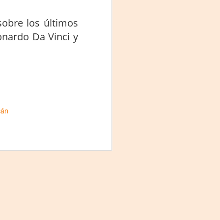
sobre los últimos
onardo Da Vinci y
cán