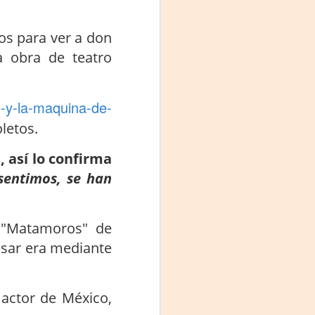
Fine y Laura Barboza
os para ver a don
a obra de teatro
o-y-la-maquina-de-
letos.
, así lo confirma
sentimos, se han
o "Matamoros" de
esar era mediante
actor de México,