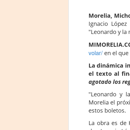
J
Morelia, Mich
29
Ignacio López
3
"Leonardo y la 
(
MIMORELIA.
Di
volar/
en el que 
A
La dinámica in
el texto al fi
#
agotado los reg
S
"Leonardo y l
E
Morelia el pró

estos boletos.
pu
La obra es de 
📌
A