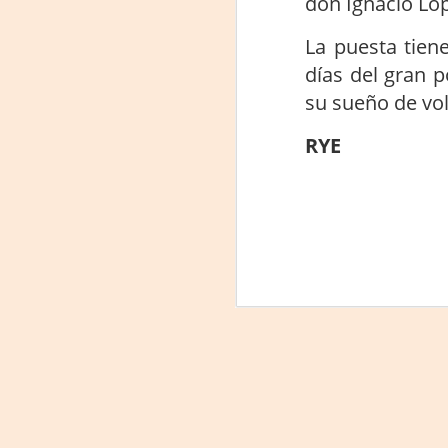
don Ignacio Lóp
La
La puesta tien
p
La
días del gran p
ch
su sueño de vol
gr
RYE
Sa
S
A
Se
ob
di
E
li
co
A