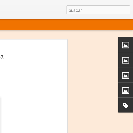
rgo mexicano vivo
ua
sentado en el mundo
s en 34 países (Cuatro continentes)
rgia "Emilio Carballido" 2014.
izaciones de Derechos Humanos.
Medio, Las Nueve Musas
rnacional
vo más representado en el mundo.