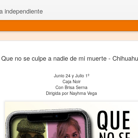
a independiente
El dramatu
JAN
Que no se culpe a nadie de mi muerte - Chihuah
1
más repre
Montajes y representacione
Junio 24 y Julio 1º
Caja Noir
Premio Nacional de Dramatu
Con Brisa Serna
Dirigida por Nayhma Vega
Colabora con varias organ
Ha escrito para Somos el 
y colabora con ArgosIs Inte
El dramaturgo mexicano vi