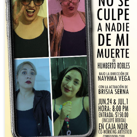
Leonardo y la máquina
Para desandar el
AUG
AUG
5
4
de volar - León
universo creativo de
Frida Kahlo, el ciclo
Jueves 6, 13, 20 y 27 de agosto
“Comentadas” pasa
Domingo 9 y 16 de agosto
del Gran Salón al
Teatro de Plataforma
Con Nicolás León y Hugo
Lavardén
Almanza
Será este viernes a las 19, con
La noche que jamás existió - Colonia
UG
Dir.
entrada gratuita, y la presentación
3
Sábado 15 de agosto