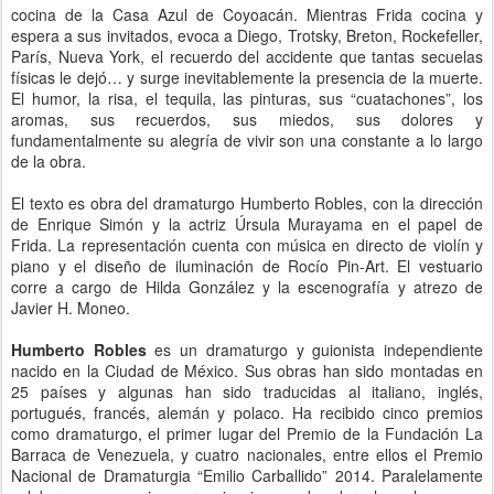
cocina de la Casa Azul de Coyoacán. Mientras Frida cocina y
espera a sus invitados, evoca a Diego, Trotsky, Breton, Rockefeller,
París, Nueva York, el recuerdo del accidente que tantas secuelas
físicas le dejó… y surge inevitablemente la presencia de la muerte.
El humor, la risa, el tequila, las pinturas, sus “cuatachones”, los
aromas, sus recuerdos, sus miedos, sus dolores y
fundamentalmente su alegría de vivir son una constante a lo largo
de la obra.
El texto es obra del dramaturgo Humberto Robles, con la dirección
de Enrique Simón y la actriz Úrsula Murayama en el papel de
Frida. La representación cuenta con música en directo de violín y
piano y el diseño de iluminación de Rocío Pin-Art. El vestuario
corre a cargo de Hilda González y la escenografía y atrezo de
Javier H. Moneo.
Humberto Robles
es un dramaturgo y guionista independiente
nacido en la Ciudad de México. Sus obras han sido montadas en
25 países y algunas han sido traducidas al italiano, inglés,
portugués, francés, alemán y polaco. Ha recibido cinco premios
como dramaturgo, el primer lugar del Premio de la Fundación La
Barraca de Venezuela, y cuatro nacionales, entre ellos el Premio
Nacional de Dramaturgia “Emilio Carballido” 2014. Paralelamente