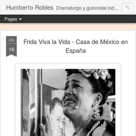
Humberto Robles
Dramaturgo y guionista independiente
Pages
Frida Viva la Vida - Casa de México en
JUL
16
España