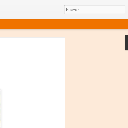
rgo mexicano vivo
sentado en el mundo
s en 34 países (Cuatro continentes)
rgia "Emilio Carballido" 2014.
izaciones de Derechos Humanos.
Medio, Las Nueve Musas
rnacional
vo más representado en el mundo.