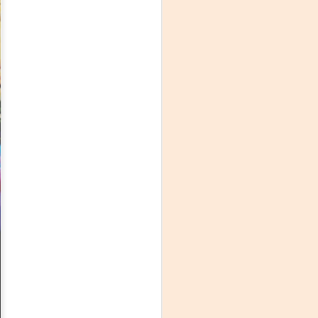
La noche que jamás
AUG
6
existió - Colonia
Sábado 15 de agosto
Biblioteca Rodó
Una obra de Humberto Robles
dirigida por Andrés Leal Bentancur
Con las actuaciones de Fabiana