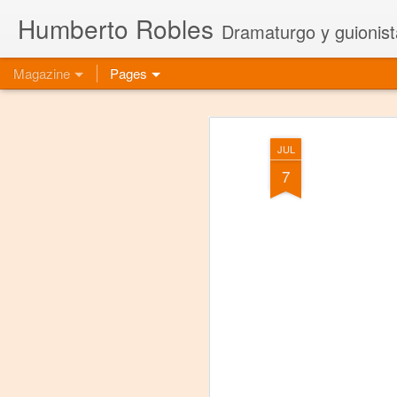
Humberto Robles
Dramaturgo y guionist
Magazine
Pages
JUL
7