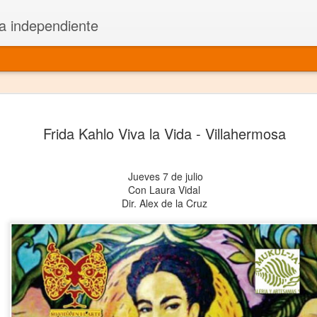
a independiente
El dramatu
JAN
Frida Kahlo Viva la Vida - Villahermosa
1
más repre
Montajes y representacione
Jueves 7 de julio
Premio Nacional de Dramatu
Con Laura Vidal
Dir. Alex de la Cruz
Colabora con varias organ
Ha escrito para Somos el 
y colabora con ArgosIs Inte
El dramaturgo mexicano vi