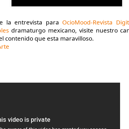
re la entrevista para 
OcioMood-Revista Digit
les
 dramaturgo mexicano, visite nuestro cana
el contenido que esta maravilloso.
Arte
Leonardo y la máquina
Para desandar el
AUG
AUG
5
4
de volar - León
universo creativo de
Frida Kahlo, el ciclo
Jueves 6, 13, 20 y 27 de agosto
“Comentadas” pasa
Domingo 9 y 16 de agosto
del Gran Salón al
Teatro de Plataforma
Con Nicolás León y Hugo
Lavardén
Almanza
Será este viernes a las 19, con
La noche que jamás existió - Colonia
UG
Dir.
entrada gratuita, y la presentación
3
Sábado 15 de agosto