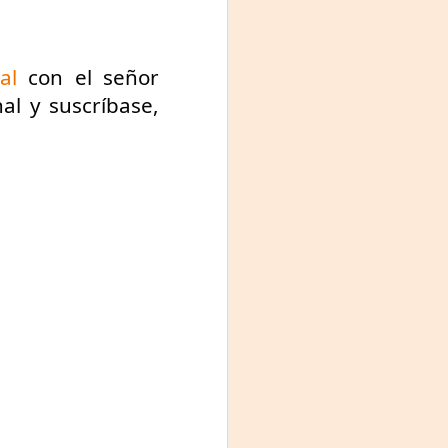
al
 con el señor 
l y suscríbase, 
Frida Viva la Vida -
AUG
3
Santa Fe
Viernes 7 de agosto, 19 h.
El universo de Frida Kahlo se
apodera del ciclo Comentadas
La calidez del Gran Salón se
muda al Teatinmersivana fecha
muy especial, donde nos