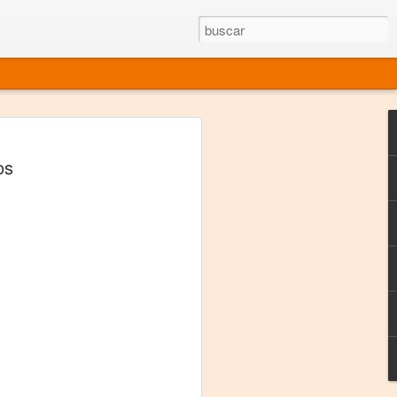
rgo mexicano vivo
os
sentado en el mundo
s en 34 países (Cuatro continentes)
rgia "Emilio Carballido" 2014.
izaciones de Derechos Humanos.
Medio, Las Nueve Musas
rnacional
vo más representado en el mundo.