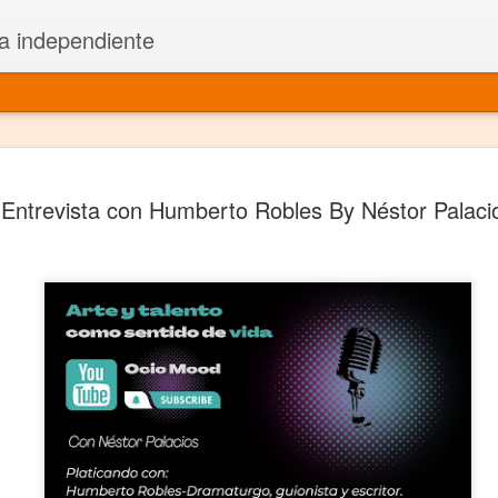
a independiente
El dramatu
JAN
Entrevista con Humberto Robles By Néstor Palaci
1
más repre
Montajes y representacione
Premio Nacional de Dramatu
Colabora con varias organ
Ha escrito para Somos el 
y colabora con ArgosIs Inte
El dramaturgo mexicano vi