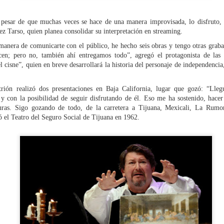
La representación es del grupo
ueves 20 de agosto en Punto Escénico
Javorai Teatro Experimental del
 pesar de que muchas veces se hace de una manera improvisada, lo disfruto, 
Paraguay y la dirección escénica
 de agosto en el Centro Cultural La Escalera
z Tarso, quien planea consolidar su interpretación en streaming.
es responsabilidad de Nadia
Capdevila.
anera de comunicarte con el público, he hecho seis obras y tengo otras grabada
0 de agosto en Kokob
icen; pero no, también ahí entregamos todo”, agregó el protagonista de las
Sinopsis de la obra: “Mujeres de
l cisne”, quien en breve desarrollará la historia del personaje de independenci
Sangre en los Tacones)
Arena” es una obra de teatro
testimonial que reúne las voces
r.
trión realizó dos presentaciones en Baja California, lugar que gozó: “Lle
de madres, hijas y activistas que
 y con la posibilidad de seguir disfrutando de él. Eso me ha sostenido, hace
Solidaridad con Pueblos Mayas en riesgo de
UG
denuncian los feminicidios
uras. Sigo gozando de todo, de la carretera a Tijuana, Mexicali, La Rumo
6
ocurridos en Ciudad Juárez,
hambruna
 el Teatro del Seguro Social de Tijuana en 1962.
México.
AlimentarLaVida
olidaridad con Pueblos Mayas en riesgo de hambruna.
nvía llamamientos al Estado mexicano para urgir:
 Implementación de un Plan de Emergencia Alimentaria hacia
eblos originarios.
 Intervención del Comité Internacional de la Cruz Roja.
«El teatro sigue siendo una invitación a reflexionar,
UG