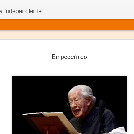
a independiente
El dramatu
JAN
Empedernido
1
más repre
Montajes y representacione
Premio Nacional de Dramatu
Colabora con varias organ
Ha escrito para Somos el 
y colabora con ArgosIs Inte
El dramaturgo mexicano vi