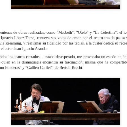
entenas de obras realizadas, como “Macbeth”, “Otelo” y “La Celestina”, el í
gnacio López Tarso, renueva sus votos de amor por el teatro tras la pausa s
vía streaming, y reafirmar su fidelidad por las tablas, a la cuales dedica su re
, el actor Juan Ignacio Aranda.
dos los teatros cerrados… estaba desesperado, me provocaba un estado de áni
or, quien en la dramaturgia encuentra su fascinación, misma que ha comparti
no Banderas” y “Galileo Galilei”, de Bertolt Brecht.
La obra de teatro
Leonardo y la máquina
AUG
AUG
7
6
“MUJERES DE
de volar - León
ARENA” llega a
Jueves 6, 13, 20 y 27 de agosto
Formosa
Domingo 9 y 16 de agosto
El próximo domingo 9 de agosto,
Formosa recibe la obra “Mujeres
Con Nicolás León y Hugo
deArena” representada en 140
Almanza
países, del autor mexicano
Échale la culpa a Hacienda / Tacones Sangrientos -
UG
Humberto Robles.
Dir.
6
Guadalajara