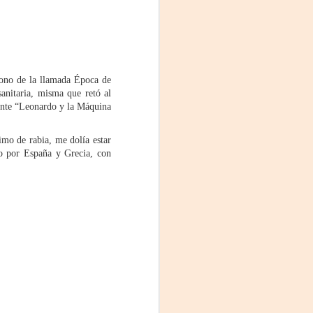
cono de la llamada Época de
anitaria, misma que retó al
ciente “Leonardo y la Máquina
mo de rabia, me dolía estar
do por España y Grecia, con
La noche que jamás
AUG
6
existió - Colonia
Sábado 15 de agosto
Biblioteca Rodó
Una obra de Humberto Robles
dirigida por Andrés Leal Bentancur
Con las actuaciones de Fabiana