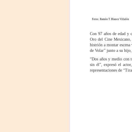
Fotos: Ramón T. Blanco Villalón
Con 97 años de edad y c
Oro del Cine Mexicano, I
histrión a montar escena 
de Volar” junto a su hijo
“Dos años y medio con to
sin él”, expresó el act
representaciones de “Tira
Frida Viva la Vida -
AUG
7
Santa Fe
Viernes 7 de agosto, 19 h.
El universo de Frida Kahlo se
apodera del ciclo Comentadas
La calidez del Gran Salón se
muda al Teatinmersivana fecha
A
muy especial, donde nos