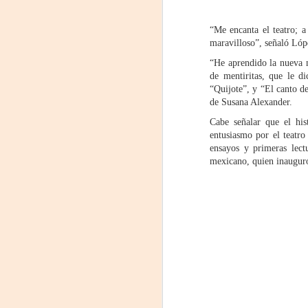
proponemos explorar y revisitar el
J
universo creativo de Frida.
“Me encanta el teatro; a
29
¿Qué va a pasar en este
maravilloso”, señaló Lópe
encuentro?
“He aprendido la nueva m
3
de mentiritas, que le d
Presentación de la obra
“Quijote”, y “El canto de
(
unipersonal Frida Viva la Vida,
de Susana Alexander.
protagonizada por Laura Azcurra,
Di
bajo la dirección de Julia Morgado
Cabe señalar que el his
y dramaturgia de Humberto
entusiasmo por el teatro
A
Robles.
ensayos y primeras lect
mexicano, quien inauguró
#
S
E

pu
📌
A