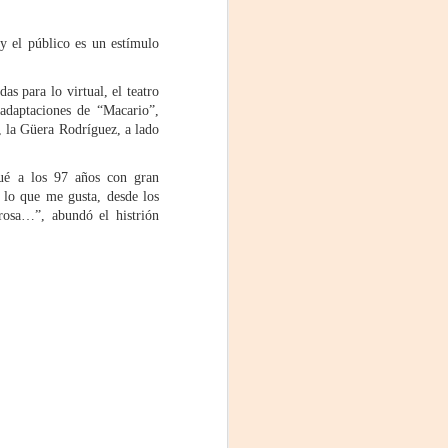
Fine y Laura Barboza
y el público es un estímulo
s para lo virtual, el teatro
 adaptaciones de “Macario”,
a, la Güera Rodríguez, a lado
gué a los 97 años con gran
r lo que me gusta, desde los
rosa…”, abundó el histrión