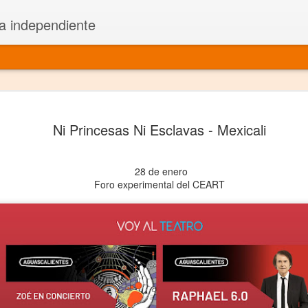
a independiente
El dramatu
JAN
Ni Princesas Ni Esclavas - Mexicali
1
más repre
Montajes y representacione
28 de enero
Premio Nacional de Dramatu
Foro experimental del CEART
Colabora con varias organ
Ha escrito para Somos el 
y colabora con ArgosIs Inte
El dramaturgo mexicano vi