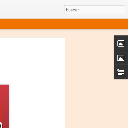
rgo mexicano vivo
sentado en el mundo
s en 34 países (Cuatro continentes)
rgia "Emilio Carballido" 2014.
izaciones de Derechos Humanos.
Medio, Las Nueve Musas
rnacional
vo más representado en el mundo.