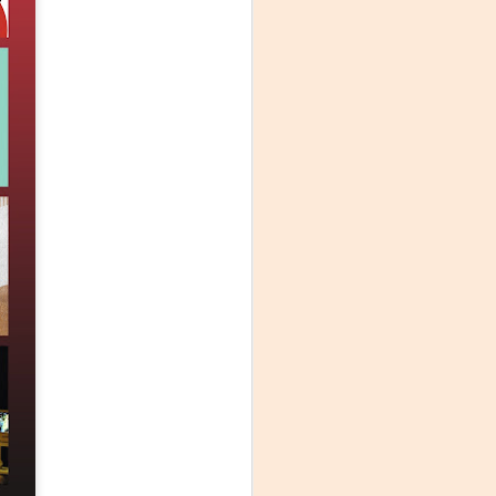
La noche que jamás
AUG
6
existió - Colonia
Sábado 15 de agosto
Biblioteca Rodó
Una obra de Humberto Robles
dirigida por Andrés Leal Bentancur
Con las actuaciones de Fabiana