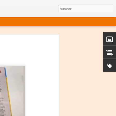
rgo mexicano vivo
sentado en el mundo
s en 34 países (Cuatro continentes)
rgia "Emilio Carballido" 2014.
izaciones de Derechos Humanos.
Medio, Las Nueve Musas
rnacional
vo más representado en el mundo.