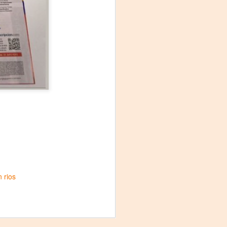
La noche que jamás
AUG
6
existió - Colonia
Sábado 15 de agosto
Biblioteca Rodó
n rios
Una obra de Humberto Robles
dirigida por Andrés Leal Bentancur
Con las actuaciones de Fabiana