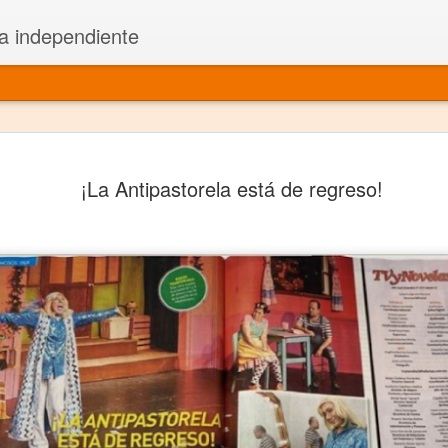
a independiente
El dramatu
JAN
¡La Antipastorela está de regreso!
1
más repre
Montajes y representacione
Premio Nacional de Dramatu
Colabora con varias organ
Ha escrito para Somos el 
y colabora con ArgosIs Inte
El dramaturgo mexicano vi