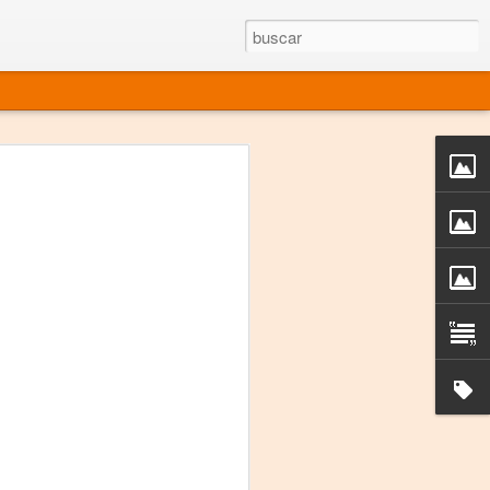
rgo mexicano vivo
sentado en el mundo
s en 34 países (Cuatro continentes)
rgia "Emilio Carballido" 2014.
izaciones de Derechos Humanos.
Medio, Las Nueve Musas
rnacional
vo más representado en el mundo.