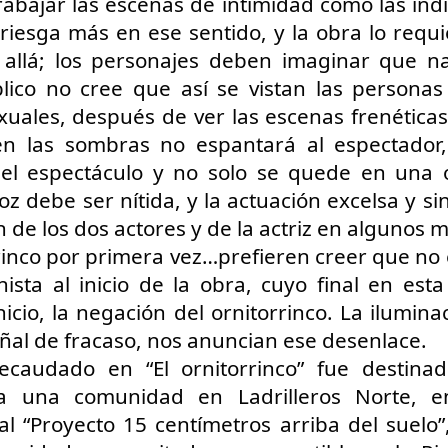
abajar las escenas de intimidad como las indicó
CARTA PÚBLICA: Red de solidaridad con Brenda
UL
21
riesga más en ese sentido, y la obra lo requie
Quevedo
a Jornada
 allá; los personajes deben imaginar que na
lico no cree que así se vistan las personas
ED DE SOLIDARIDAD CON BRENDA QUEVEDO
uales, después de ver las escenas frenéticas 
octora Presidenta Claudia Sheinbaum Pardo;
n las sombras no espantará al espectador,
el espectáculo y no solo se quede en una 
nistras y Ministros de la Suprema Corte de Justicia de la Nación;
z debe ser nítida, y la actuación excelsa y sin
iscal General de la República, Dra. Ernestina Godoy Ramos:
 de los dos actores y de la actriz en algunos
La noche que jamás existió - Montevideo
UL
as personas y organizaciones que suscribimos esta carta nos
rrinco por primera vez…prefieren creer que no e
19
Funciones:
irigimos a ustedes porque consideramos que el caso de Brenda
ista al inicio de la obra, cuyo final en esta
uevedo Cruz representa una de las deudas más graves que el Estado
bado 11 de julio
xicano mantiene con la justicia, los derechos humanos y la verdad.
icio, la negación del ornitorrinco. La iluminac
ñal de fracaso, nos anuncian ese desenlace.
mingos 12 y 19 de julio
ecaudado en “El ornitorrinco” fue destinad
unciones 16, 23 y 30 de mayo
 a una comunidad en Ladrilleros Norte, e
 13, 20 y 27 de junio
l “Proyecto 15 centímetros arriba del suelo”