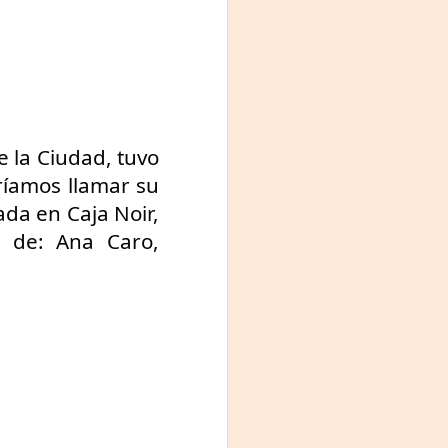
Fine y Laura Barboza
e la Ciudad, tuvo 
ríamos llamar su 
a en Caja Noir, 
s de: Ana Caro, 