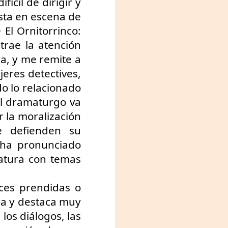
cil de dirigir y 
ta en escena de 
El Ornitorrinco: 
trae la atención 
a, y me remite a 
eres detectives, 
 lo relacionado 
el dramaturgo va 
 la moralización 
 defienden su 
 ha pronunciado 
atura con temas 
ces prendidas o 
a y destaca muy 
os diálogos, las 