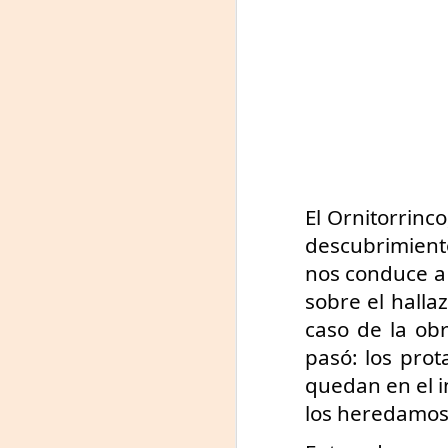
La
p
La
ch
gr
Sa
S
A
El Ornitorrinc
descubrimiento
nos conduce a 
Se
sobre el halla
ob
di
caso de la obr
pasó: los pro
E
li
quedan en el 
co
los heredamos
A