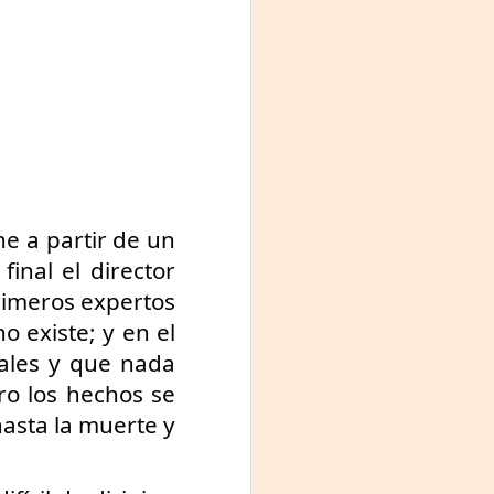
 a partir de un 
nal el director 
rimeros expertos 
 existe; y en el 
ales y que nada 
o los hechos se 
sta la muerte y 