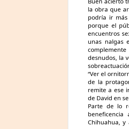
Buen acierto tr
J
la obra que ar
L
podría ir más
porque el púb
R
encuentros sex
D
unas nalgas e
complemente 
Mi
desnudos, la vo
F
sobreactuación
J
L
“Ver el ornito
d
de la protagon
Q
Sá
me
remite a ese in
de David en se
Do
Parte de lo r
F
beneficencia
6,
Chihuahua, y a