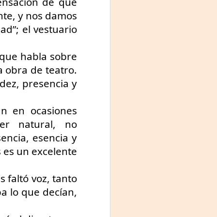
sensación de que 
te, y nos damos 
d”; el vestuario 
que habla sobre 
a obra de teatro. 
dez, presencia y 
n en ocasiones 
r natural, no 
encia, esencia y 
 es un excelente 
 faltó voz, tanto 
 lo que decían, 