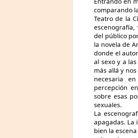
Entrando en mat
comparando las
On
Teatro de la C
escenografía, 
Um
Di
del público po
a
la novela de A
— 
donde el autor
p
su
al sexo y a las
A
más allá y nos 
necesaria en
percepción en
m
𝗛
sobre esas po
sexuales.
La escenograf
apagadas. La i
bien la escena 
A