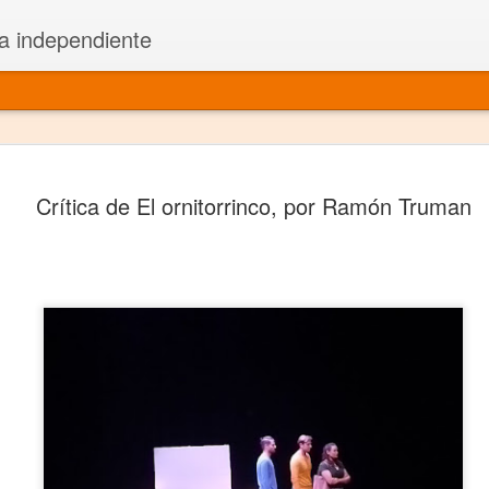
a independiente
El dramatu
JAN
Crítica de El ornitorrinco, por Ramón Truman
1
más repre
Montajes y representacione
Premio Nacional de Dramatu
Colabora con varias organ
Ha escrito para Somos el 
y colabora con ArgosIs Inte
El dramaturgo mexicano vi