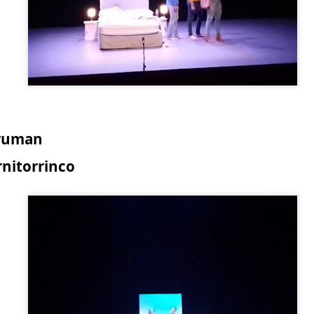
Truman
ornitorrinco
La obra de teatro
Leonardo y la máquina
AUG
AUG
7
6
“MUJERES DE
de volar - León
ARENA” llega a
Jueves 6, 13, 20 y 27 de agosto
Formosa
Domingo 9 y 16 de agosto
El próximo domingo 9 de agosto,
Formosa recibe la obra “Mujeres
Con Nicolás León y Hugo
deArena” representada en 140
Almanza
países, del autor mexicano
Échale la culpa a Hacienda / Tacones Sangrientos -
UG
Humberto Robles.
Dir.
6
Guadalajara