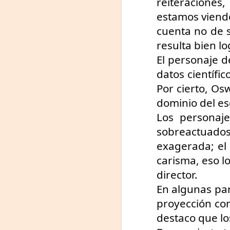
reiteraciones,
estamos viendo
cuenta no de s
Tu
resulta bien lo
am
El personaje d
𝘭
datos científic
F
Por cierto, Osw
L
dominio del es
Los personaje
J
sobreactuado
P
exagerada; el 
carisma, eso l
Nu
in
director.
t
En algunas part
hi
pe
proyección co
destaco que lo