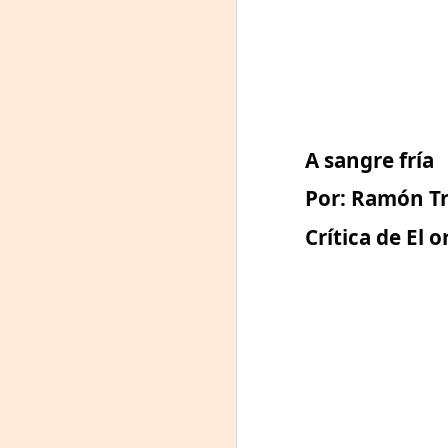
A sangre fría
Por: Ramón 
Crítica de El 
Frida Viva la Vida -
AUG
7
Santa Fe
Viernes 7 de agosto, 19 h.
El universo de Frida Kahlo se
apodera del ciclo Comentadas
La calidez del Gran Salón se
muda al Teatinmersivana fecha
A
muy especial, donde nos