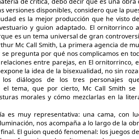
eria de crítica, debo decir que es una obra difí
2
25 de Julho até dia 2 de agosto
 versiones disponibles, considero que la pues
line / gratuito
iudad es la mejor producción que he visto de 
vestuario y guion adaptado. El ornitorrinco a
a Frida Kahlo lúcida, intensa e radiante toma o palco para celebrar o
a dos Mortos em uma festa vibrante, repleta da poesia e da
rque es un tema universal de gran controversi
ncestralidade mexicana. Enquanto prepara um jantar para convidados
rthur Mc Call Smith, La primera agencia de muj
vivos e mortos — a artista revisita sua trajetória, trazendo à cena
 se pregunta por qué nos complicamos en todo
ersonagens marcantes, memórias, paixões e feridas que moldaram
a vida e sua arte.
 relaciones entre parejas, en El ornitorrinco, 
Frida Viva la Vida - Argentina
UG
expone la idea de la bisexualidad, no sin rozar
2
La increíble actriz 𝗟𝗮𝘂𝗿𝗮 𝗔𝘇𝗰𝘂𝗿𝗿𝗮 se pone en la piel de la
 los diálogos de los tres personajes que
icónica Frida Kahlo en 𝙁𝙍𝙄𝘿𝘼 ¡𝙑𝙞𝙫𝙖 𝙡𝙖 𝙫𝙞𝙙𝙖!, el unipersonal
 el tema, que por cierto, Mc Call Smith se
ás representado en el mundo sobre la artista mexicana, de
𝘂𝗺𝗯𝗲𝗿𝘁𝗼 𝗥𝗼𝗯𝗹𝗲𝘀 y la dirección de 𝗝𝘂𝗹𝗶𝗮 𝗠𝗼𝗿𝗴𝗮𝗱𝗼.
sturas morales y cómo mezclarlas en la liter
ía es muy representativa: una cama, con lu
luminación, nos acompaña a lo largo de la obr
final. El guion quedó fenomenal: los juegos de l
Divorciadas - Monterrey
UG