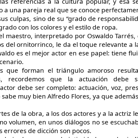
 las referencias a la cultura popular, y esa 
1
𝗘𝗹 𝗱𝗶𝘃𝗼𝗿𝗰𝗶𝗼 𝗽𝘂𝗲𝗱𝗲 𝘀𝗲𝗿 𝗲𝗹 𝗺𝗲𝗷𝗼𝗿 𝗱𝗲 𝗹𝗼𝘀 𝘁𝗿𝗶𝘂𝗻𝗳𝗼𝘀 𝘀𝗶 𝘀𝗲
 a una pareja real que se conoce perfectamen
𝗰𝘂𝗲𝗻𝘁𝗮 𝗰𝗼𝗻 𝗵𝘂𝗺𝗼𝗿.
us culpas, sino de su “grado de responsabilida
 terapia grupal comienza este verano en Foro Blake. ¡Invita a tus
grado con los colores y el estilo de ropa.
igas y disfruten de una noche sin dramas (𝘰 𝘤𝘰𝘯 𝘮𝘶𝘤𝘩𝘰𝘴, 𝘱𝘦𝘳𝘰 𝘥𝘦
el maestro, interpretado por Oswaldo Tarrés, 
𝘴 𝘲𝘶𝘦 𝘥𝘢𝘯 𝘳𝘪𝘴𝘢)!
os del ornitorrinco, le da el toque relevante a l
ECHAS: Sábados 4 y 18 de Julio / 1 de Agosto
aldo es el mejor actor en ese papel: tiene flui
UGAR: Foro Blake (Ensenada #103, Col.
cenario.
s que forman el triángulo amoroso resulta
Crónica: NI PRINCESAS NI ESCLAVAS, LA CRUDA
UL
28
Y HUMORÍSTICA CRÍTICA SOCIAL
s, recordemos que la actuación debe se
or Gustavo H Cancino
actor debe ser completo: actuación, voz, pres
o sabe muy bien Alfredo Flores, ya que además
estros edificios como viejos amigos parecen esperar durante años el
stante preciso para revelar una vocación desconocida. Ésta vez, le
ocó al Museo de San Cristóbal (MUSAC), guardián de la memoria
es de la obra, a los dos actores y a la actriz les
stórica de la ciudad, el cuál vivió uno de esos momentos destinados a
rmanecer en la historia cultural de Los Altos de Chiapas.
mo volumen, en unos diálogos no se escuchaba
s errores de dicción son pocos. 