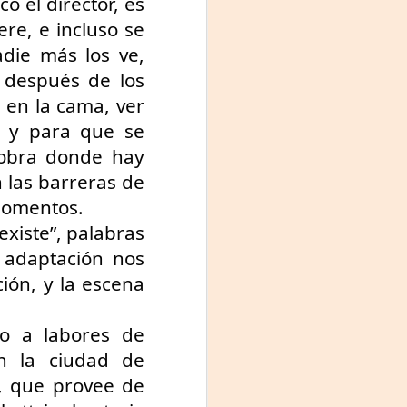
 el director, es 
re, e incluso se 
die más los ve, 
 después de los 
en la cama, ver 
 y para que se 
obra donde hay 
 las barreras de 
 momentos.
xiste”, palabras 
 adaptación nos 
ión, y la escena 
o a labores de 
n la ciudad de 
, que provee de 