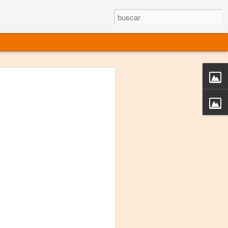
rgo mexicano vivo
sentado en el mundo
s en 34 países (Cuatro continentes)
rgia "Emilio Carballido" 2014.
izaciones de Derechos Humanos.
Medio, Las Nueve Musas
rnacional
vo más representado en el mundo.