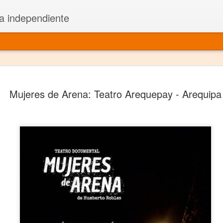
a independiente
El dramatu
JAN
Mujeres de Arena: Teatro Arequepay - Arequipa
1
más repre
Montajes y representacione
Premio Nacional de Dramatu
Colabora con varias organ
Ha escrito para Somos el 
y colabora con ArgosIs Inte
El dramaturgo mexicano vi