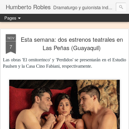
Humberto Robles
Dramaturgo y guionista independiente
Pages
Esta semana: dos estrenos teatrales en
NOV
7
Las Peñas (Guayaquil)
Las obras 'El ornitorrinco' y 'Perdidos' se presentarán en el Estudio
Paulsen y la Casa Cino Fabiani, respectivamente.