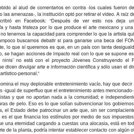
La representación es del grupo
bido al alud de comentarios en contra -los cuales fueron de
ueves 20 de agosto en Punto Escénico
Javorai Teatro Experimental del
 las amenazas-, la institución optó por retirar el video. A raíz d
Paraguay y la dirección escénica
 de agosto en el Centro Cultural La Escalera
scribió en Facebook: “Después de ver esto nos deja una
es responsabilidad de Nadia
a y hasta tristeza por lo que produce el arte mexicano y un
Capdevila.
0 de agosto en Kokob
 tenemos la capacidad para comprender lo que la artista qui
Sinopsis de la obra: “Mujeres de
 tampoco buscamos debatir si para ganarse una beca del FO
Sangre en los Tacones)
Arena” es una obra de teatro
e, lo que sí queremos es que, en un país con tanta desigual
testimonial que reúne las voces
r.
, se hagan acciones de impacto real con lo que se supone es
de madres, hijas y activistas que
 ninis’ no está con el proyecto Jóvenes Construyendo el F
Solidaridad con Pueblos Mayas en riesgo de
UG
denuncian los feminicidios
ue dicen divulgar arte e información científica y sólo usan el d
6
ocurridos en Ciudad Juárez,
hambruna
México.
artístico-personal.”
AlimentarLaVida
omina el muy deplorable entretenimiento vacío, hay que decir
olidaridad con Pueblos Mayas en riesgo de hambruna.
ués -igual de superfluo que el entretenimiento antes mencionado
sistas y que no aportan nada a la comunidad; e independient
nvía llamamientos al Estado mexicano para urgir:
as de pelo. Eso es lo que solían subvencionar los gobiernos 
 Implementación de un Plan de Emergencia Alimentaria hacia
, el Estado debe patrocinar un arte que, sin ser complacient
eblos originarios.
 es el que financia los estímulos por medio de sus impuestos.
e una eternidad cargando a cuestas una alocasia, está en to
 Intervención del Comité Internacional de la Cruz Roja.
«El teatro sigue siendo una invitación a reflexionar,
UG
e de la planta, podría intentar establecer contacto con algún ot