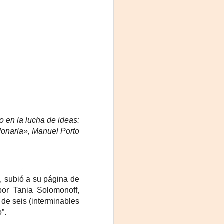
o en la lucha de ideas:
La noche que jamás
AUG
onarla», Manuel Porto
6
existió - Colonia
Sábado 15 de agosto
Biblioteca Rodó
), subió a su página de
Una obra de Humberto Robles
por Tania Solomonoff,
dirigida por Andrés Leal Bentancur
de seis (interminables
”.
Con las actuaciones de Fabiana