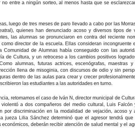
 no entre a ningún sorteo, al menos hasta que se esclarezcan
2
25 de Julho até dia 2 de agosto
line / gratuito
eas, luego de tres meses de paro llevado a cabo por las Morr
a Frida Kahlo lúcida, intensa e radiante toma o palco para celebrar o
eatral), quienes han denunciado acoso y diversos tipos de v
a dos Mortos em uma festa vibrante, repleta da poesia e da
ntes, las alumnas se pronunciaron en contra del reciente no
ncestralidade mexicana. Enquanto prepara um jantar para convidados
como director de la escuela. Ellas consideran incongruente e
vivos e mortos — a artista revisita sua trajetória, trazendo à cena
la Comunidad de Alumnas había conseguido con las autorid
ersonagens marcantes, memórias, paixões e feridas que moldaram
a vida e sua arte.
ía de Cultura, y un retroceso a los cambios positivos lograd
Como alumnas, futuras actrices, escenógrafas, maestras y 
Frida Viva la Vida - Argentina
UG
ección llena de misoginia, con discursos de odio y sin persp
2
La increíble actriz 𝗟𝗮𝘂𝗿𝗮 𝗔𝘇𝗰𝘂𝗿𝗿𝗮 se pone en la piel de la
uras dentro de las aulas para crear y crecer profesionalment
icónica Frida Kahlo en 𝙁𝙍𝙄𝘿𝘼 ¡𝙑𝙞𝙫𝙖 𝙡𝙖 𝙫𝙞𝙙𝙖!, el unipersonal
escribieron las estudiantes a las autoridades en turno.
ás representado en el mundo sobre la artista mexicana, de
𝘂𝗺𝗯𝗲𝗿𝘁𝗼 𝗥𝗼𝗯𝗹𝗲𝘀 y la dirección de 𝗝𝘂𝗹𝗶𝗮 𝗠𝗼𝗿𝗴𝗮𝗱𝗼.
ncia, retomamos el caso de Iván N, director municipal de Cultura
violentó a dos compañeros del medio cultural, Luis Falcón 
on por discriminación en la modalidad de vejación, acoso y
 la jueza Lilia Sánchez determinó que el agresor tendrá que 
s económicos, deberán recibir atención de salud mental y el ag
Divorciadas - Monterrey
UG