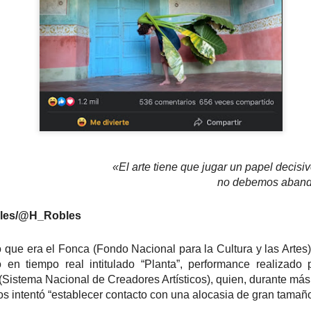
«El arte tiene que jugar un papel decisiv
La obra de teatro
Leonardo y la máquina
AUG
AUG
no debemos aband
7
6
“MUJERES DE
de volar - León
ARENA” llega a
Jueves 6, 13, 20 y 27 de agosto
bles/@H_Robles
Formosa
Domingo 9 y 16 de agosto
El próximo domingo 9 de agosto,
o que era el Fonca (Fondo Nacional para la Cultura y las Artes
Formosa recibe la obra “Mujeres
Con Nicolás León y Hugo
en tiempo real intitulado “Planta”, performance realizado 
deArena” representada en 140
Almanza
istema Nacional de Creadores Artísticos), quien, durante más 
países, del autor mexicano
Échale la culpa a Hacienda / Tacones Sangrientos -
UG
Humberto Robles.
os intentó “establecer contacto con una alocasia de gran tamaño
Dir.
6
Guadalajara