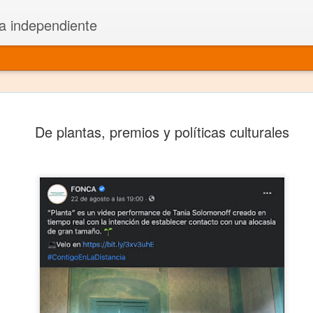
a independiente
El dramatu
JAN
De plantas, premios y políticas culturales
1
más repre
Montajes y representacione
Premio Nacional de Dramatu
Colabora con varias organ
Ha escrito para Somos el 
y colabora con ArgosIs Inte
El dramaturgo mexicano vi