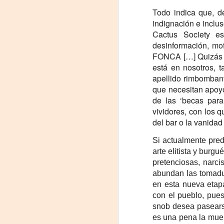
proponemos explorar y revisitar el
Todo indica que, de
J
universo creativo de Frida.
indignación e incluso
29
¿Qué va a pasar en este
Cactus Society e
encuentro?
desinformación, mof
3
FONCA […] Quizás no
Presentación de la obra
está en nosotros,
(
unipersonal Frida Viva la Vida,
apellido rimbombant
protagonizada por Laura Azcurra,
Di
que necesitan apoyo
bajo la dirección de Julia Morgado
y dramaturgia de Humberto
de las ‘becas para
A
Robles.
vividores, con los q
del bar o la vanidad 
#
Si actualmente pred
S
arte elitista y burg
pretenciosas, narci
E
abundan las tomadur

en esta nueva etapa
pu
con el pueblo, pues
snob desea pasears
📌
A
es una pena la muert