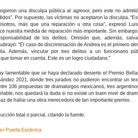
1
𝗘𝗹 𝗱𝗶𝘃𝗼𝗿𝗰𝗶𝗼 𝗽𝘂𝗲𝗱𝗲 𝘀𝗲𝗿 𝗲𝗹 𝗺𝗲𝗷𝗼𝗿 𝗱𝗲 𝗹𝗼𝘀 𝘁𝗿𝗶𝘂𝗻𝗳𝗼𝘀 𝘀𝗶 𝘀𝗲
igieron una disculpa pública al agresor, pero este no admiti
𝗰𝘂𝗲𝗻𝘁𝗮 𝗰𝗼𝗻 𝗵𝘂𝗺𝗼𝗿.
idos”. Por supuesto, las víctimas no aceptaron la disculpa. “E
osotros, más que una reparación u otra cosa”, expresó Luis
 terapia grupal comienza este verano en Foro Blake. ¡Invita a tus
igas y disfruten de una noche sin dramas (𝘰 𝘤𝘰𝘯 𝘮𝘶𝘤𝘩𝘰𝘴, 𝘱𝘦𝘳𝘰 𝘥𝘦
ace nuestra medida de reparación más importante. Sin embargo,
𝘴 𝘲𝘶𝘦 𝘥𝘢𝘯 𝘳𝘪𝘴𝘢)!
sponsabilidad de los delitos. Omisión que, además, salva
 subrayó: “El caso de discriminación de Andrea es el primero d
ECHAS: Sábados 4 y 18 de Julio / 1 de Agosto
la. Además, vincular por tres delitos a un funcionario pú
que tomar en cuenta. Este es un logro ciudadano.”
UGAR: Foro Blake (Ensenada #103, Col.
Crónica: NI PRINCESAS NI ESCLAVAS, LA CRUDA
UL
muy lamentable que se haya declarado desierto el Premio Bellas
28
Y HUMORÍSTICA CRÍTICA SOCIAL
ández 2021, donde tres jurados no pudieron encontrar un tex
or Gustavo H Cancino
ntre 106 propuestas de dramaturgos mexicanos, tres argentin
elable, nos quedará la duda si no existe un buen nivel de dram
estros edificios como viejos amigos parecen esperar durante años el
apaz de hallar una obra merecedora de tan importante premio.
stante preciso para revelar una vocación desconocida. Ésta vez, le
ocó al Museo de San Cristóbal (MUSAC), guardián de la memoria
stórica de la ciudad, el cuál vivió uno de esos momentos destinados a
cción total o parcial, citando la fuente.
rmanecer en la historia cultural de Los Altos de Chiapas.
en Puerta Escénica