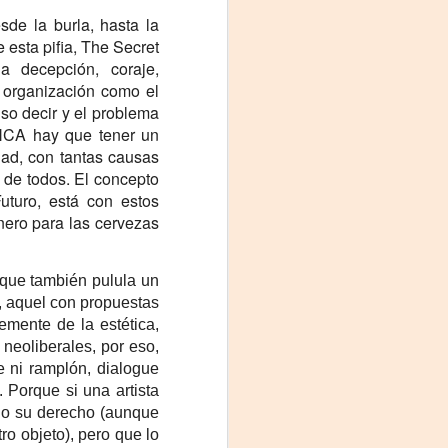
Fine y Laura Barboza
sde la burla, hasta la
e esta pifia, The Secret
 decepción, coraje,
a organización como el
so decir y el problema
NCA hay que tener un
dad, con tantas causas
 de todos. El concepto
uturo, está con estos
inero para las cervezas
 que también pulula un
-, aquel con propuestas
emente de la estética,
neoliberales, por eso,
e ni ramplón, dialogue
 Porque si una artista
do su derecho (aunque
ro objeto), pero que lo