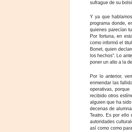
sufrague de su bolsil
La
p
Y ya que hablamos 
La
programa donde, en
ch
quienes parecían tu
gr
Por fortuna, en es
Sa
como informó el tit
S
Bonet, quien declar
los hechos”. Lo ant
A
poner un alto a la 
Por lo anterior, 
enmendar las fallid
Se
ob
operativas, porque
di
recibido otros estí
alguien que ha sido
E
decenas de alumnas,
li
Teatro. Es por ello
co
autoridades cultural
así como como para
A