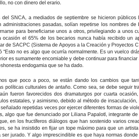
5
encontrarnos, escucharnos»
lo, no con dinero del erario.
ura Azcurra regresa a Rosario con «Frida, ¡viva la vida!», que se
resentará en el Teatro de Lavardén como parte del ciclo Comentadas.
del SNCA, a mediados de septiembre se hicieron públicos l
 función dará comienzo a las 19 y, a su término, se desarrollará una
 administraciones pasadas, solían repetirse los nombres de 
arla que profundizará en la obra y figura de Kahlo. Las entradas son
rnarse para beneficiarse unos a otros, privilegiando a unos c
atuitas, con cupo limitado.
ta ocasión el 65% de los becarios nunca había recibido un ap
nta Fe Cultura. En diciembre de 2024, Laura Azcurra llegó al Gran
ular de SACPC (Sistema de Apoyos a la Creación y Proyectos Cu
alón de Plataforma Lavardén convertida en Frida Kahlo.
ó “Esto no es algo que ocurría normalmente. Es un vuelco drás
erior es sumamente encomiable y debe continuar para financiar 
Para desandar el universo creativo de Frida Kahlo, el
UG
deshonesta endogamia que se ha dado.
4
ciclo “Comentadas” pasa del Gran Salón al Teatro de
Plataforma Lavardén
vemos que poco a poco, se están dando los cambios que tan
as políticas culturales de antaño. Como sea, se debe seguir tr
rá este viernes a las 19, con entrada gratuita, y la presentación de la
ra teatral "Frida ¡Viva la vida!", unipersonal de Humberto Robles,
 aún fueron favorecidos dos dramaturgos por cuarta ocasió
rigido por Julia Morgado e interpretado por Laura Azcurra
mulos estatales, y asimismo, debido al método de insaculación,
 señalado repetidas veces por ejercer diferentes formas de vio
l Ciudadano. “Hay vidas que no caben en un marco ni se agotan en un
 algo que fue denunciado por Liliana Papalotl, integrante de
bro. Vidas que son vendaval, color, refugio y trinchera. Vidas que, aún
 que, en los fructíferos diálogos que han sostenido varios cre
n el paso de los siglos, nos siguen hablando al oído.
es, se ha insistido en fijar un tope máximo para que un artist
 ser jurado. Y algo imprescindible es que haya normas donde 
Frida Kahlo Viva la Vida - São Paulo
UG