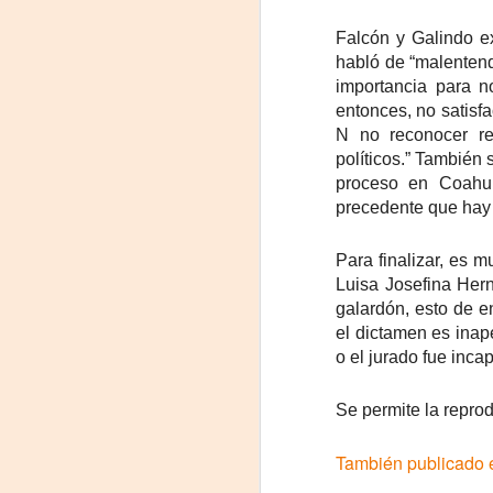
Falcón y Galindo ex
habló de “malentend
importancia para n
Tu
am
entonces, no satisf
𝘭
N no reconocer re
políticos.” También
F
proceso en Coahui
precedente que hay 
L
J
Para finalizar, es 
Luisa Josefina Hern
P
galardón, esto de e
el dictamen es inap
Nu
o el jurado fue inc
in
t
hi
Se permite la reprodu
pe
También publicado 