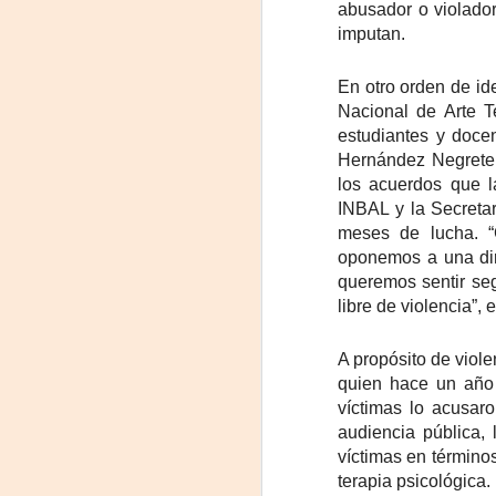
abusador o violador
imputan.
On
En otro orden de id
Um
Nacional de Arte T
Di
estudiantes y doce
a
Hernández Negrete 
— 
los acuerdos que 
p
su
INBAL y la Secretar
meses de lucha. “
A
oponemos a una dir
queremos sentir seg
libre de violencia”, 
m
𝗛
A propósito de viole
quien hace un año 
víctimas lo acusar
audiencia pública,
víctimas en término
terapia psicológica.
A