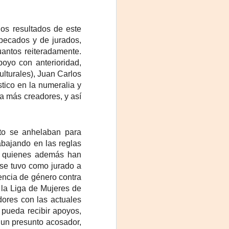
os resultados de este
becados y de jurados,
uantos reiteradamente.
oyo con anterioridad,
lturales), Juan Carlos
tico en la numeralia y
a más creadores, y así
to se anhelaban para
abajando en las reglas
n, quienes además han
 se tuvo como jurado a
lencia de género contra
 la Liga de Mujeres de
adores con las actuales
a pueda recibir apoyos,
un presunto acosador,