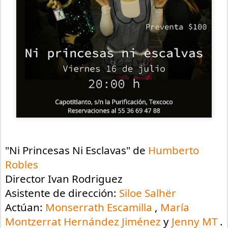
"Ni Princesas Ni Esclavas" de 
Humberto 
Robles
Director Ivan Rodriguez 
Asistente de dirección: 
Siloe Salhër
Actúan: 
Monserrath Escamilla
 , 
María 
Montzerrat Hernández Jiménez
 y 
Jenny MT
 .