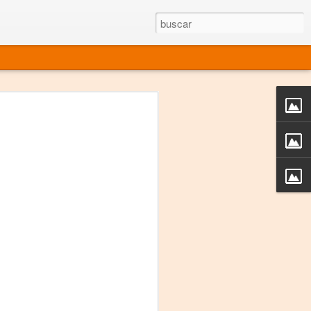
rgo mexicano vivo
sentado en el mundo
s en 34 países (Cuatro continentes)
rgia "Emilio Carballido" 2014.
izaciones de Derechos Humanos.
Medio, Las Nueve Musas
rnacional
vo más representado en el mundo.