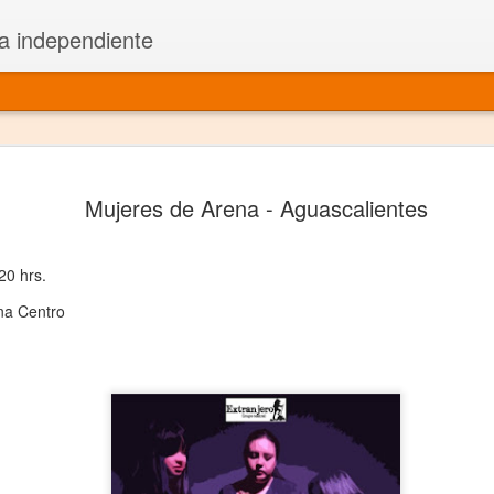
a independiente
El dramatu
JAN
Mujeres de Arena - Aguascalientes
1
más repre
Montajes y representacione
 20 hrs.
Premio Nacional de Dramatu
ona Centro
Colabora con varias organ
Ha escrito para Somos el 
y colabora con ArgosIs Inte
El dramaturgo mexicano vi