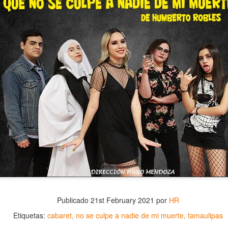
5
encontrarnos, escucharnos»
ura Azcurra regresa a Rosario con «Frida, ¡viva la vida!», que se
resentará en el Teatro de Lavardén como parte del ciclo Comentadas.
 función dará comienzo a las 19 y, a su término, se desarrollará una
arla que profundizará en la obra y figura de Kahlo. Las entradas son
atuitas, con cupo limitado.
nta Fe Cultura. En diciembre de 2024, Laura Azcurra llegó al Gran
alón de Plataforma Lavardén convertida en Frida Kahlo.
Para desandar el universo creativo de Frida Kahlo, el
UG
4
ciclo “Comentadas” pasa del Gran Salón al Teatro de
Plataforma Lavardén
rá este viernes a las 19, con entrada gratuita, y la presentación de la
ra teatral "Frida ¡Viva la vida!", unipersonal de Humberto Robles,
rigido por Julia Morgado e interpretado por Laura Azcurra
l Ciudadano. “Hay vidas que no caben en un marco ni se agotan en un
bro. Vidas que son vendaval, color, refugio y trinchera. Vidas que, aún
Publicado
21st February 2021
por
HR
n el paso de los siglos, nos siguen hablando al oído.
Etiquetas:
cabaret
no se culpe a nadie de mi muerte
tamaulipas
Frida Kahlo Viva la Vida - São Paulo
UG