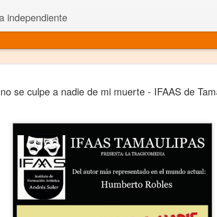
a independiente
El dramatu
JAN
no se culpe a nadie de mi muerte - IFAAS de Tam
1
más repre
Montajes y representacione
Premio Nacional de Dramatu
Colabora con varias organ
Ha escrito para Somos el 
y colabora con ArgosIs Inte
El dramaturgo mexicano vi