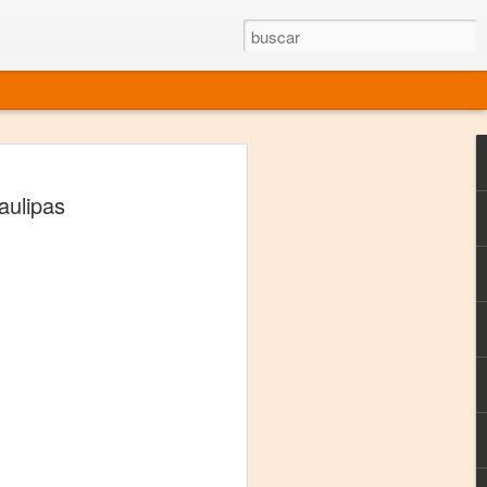
rgo mexicano vivo
aulipas
sentado en el mundo
s en 34 países (Cuatro continentes)
rgia "Emilio Carballido" 2014.
izaciones de Derechos Humanos.
Medio, Las Nueve Musas
rnacional
vo más representado en el mundo.