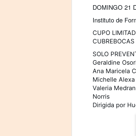
DOMINGO 21 D
J
29
Instituto de For
3
CUPO LIMITA
CUBREBOCAS 
(
Di
SOLO PREVENT
A
Geraldine Osor
Ana Maricela 
#
Michelle Alexa
Valeria Medra
S
Norris
E
Dirigida por 

pu
📌
A