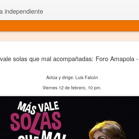
a independiente
El dramatu
JAN
vale solas que mal acompañadas: Foro Amapola - S
1
más repre
Montajes y representacione
Actúa y dirige: Luis Falcón
Premio Nacional de Dramatu
Viernes 12 de febrero, 10 pm.
Colabora con varias organ
Ha escrito para Somos el 
y colabora con ArgosIs Inte
El dramaturgo mexicano vi