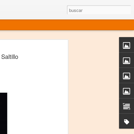
rgo mexicano vivo
altillo
sentado en el mundo
s en 34 países (Cuatro continentes)
rgia "Emilio Carballido" 2014.
izaciones de Derechos Humanos.
Medio, Las Nueve Musas
rnacional
vo más representado en el mundo.