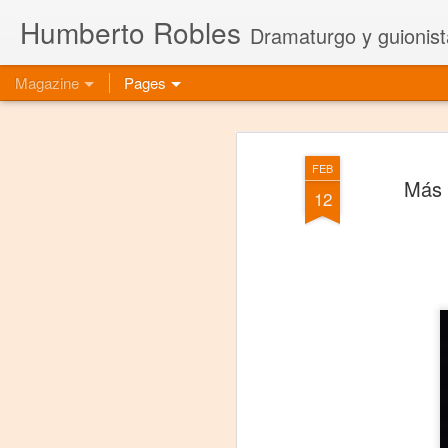
Humberto Robles
Dramaturgo y guionist
Magazine
Pages
FEB
Más 
12