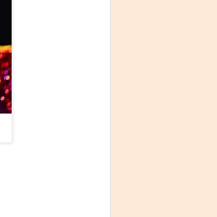
La noche que jamás
AUG
6
existió - Colonia
Sábado 15 de agosto
Biblioteca Rodó
Una obra de Humberto Robles
dirigida por Andrés Leal Bentancur
Con las actuaciones de Fabiana