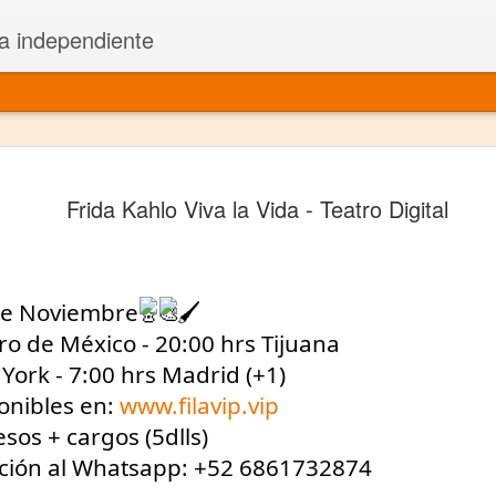
a independiente
El dramatu
JAN
Frida Kahlo Viva la Vida - Teatro Digital
1
más repre
Montajes y representacione
Premio Nacional de Dramatu
de Noviembre
Colabora con varias organ
ro de México - 20:00 hrs Tijuana
York - 7:00 hrs Madrid (+1)
Ha escrito para Somos el 
onibles en:
www.filavip.vip
y colabora con ArgosIs Inte
sos + cargos (5dlls)
ción al Whatsapp: +52 6861732874
El dramaturgo mexicano vi