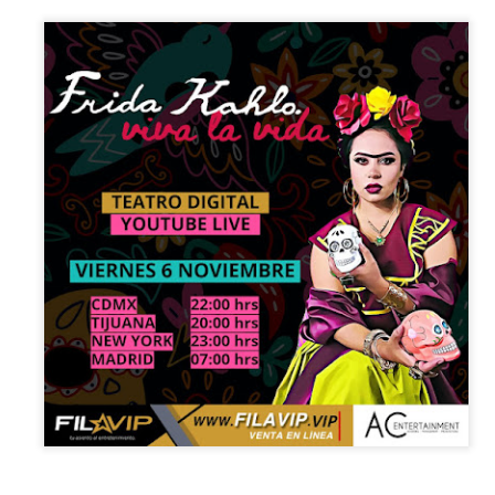
La obra de teatro
Leonardo y la máquina
AUG
AUG
7
6
“MUJERES DE
de volar - León
ARENA” llega a
Jueves 6, 13, 20 y 27 de agosto
Formosa
Domingo 9 y 16 de agosto
El próximo domingo 9 de agosto,
Formosa recibe la obra “Mujeres
Con Nicolás León y Hugo
deArena” representada en 140
Almanza
países, del autor mexicano
Échale la culpa a Hacienda / Tacones Sangrientos -
UG
Humberto Robles.
Dir.
6
Guadalajara