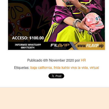
5
encontrarnos, escucharnos»
ura Azcurra regresa a Rosario con «Frida, ¡viva la vida!», que se
resentará en el Teatro de Lavardén como parte del ciclo Comentadas.
 función dará comienzo a las 19 y, a su término, se desarrollará una
arla que profundizará en la obra y figura de Kahlo. Las entradas son
atuitas, con cupo limitado.
nta Fe Cultura. En diciembre de 2024, Laura Azcurra llegó al Gran
alón de Plataforma Lavardén convertida en Frida Kahlo.
Para desandar el universo creativo de Frida Kahlo, el
UG
4
ciclo “Comentadas” pasa del Gran Salón al Teatro de
Publicado
6th November 2020
por
HR
Plataforma Lavardén
Etiquetas:
baja california
frida kahlo viva la vida
virtual
rá este viernes a las 19, con entrada gratuita, y la presentación de la
ra teatral "Frida ¡Viva la vida!", unipersonal de Humberto Robles,
rigido por Julia Morgado e interpretado por Laura Azcurra
l Ciudadano. “Hay vidas que no caben en un marco ni se agotan en un
bro. Vidas que son vendaval, color, refugio y trinchera. Vidas que, aún
n el paso de los siglos, nos siguen hablando al oído.
Frida Kahlo Viva la Vida - São Paulo
UG