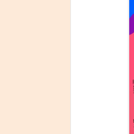
"MUJERES DE
AUG
8
ARENA" LLEGA A
FORMOSA CON UNA
PROPUESTA DE
TEATRO
TESTIMONIAL Y
DENUNCIA
La reconocida obra del dramaturgo
A
mexicano Humberto Robles