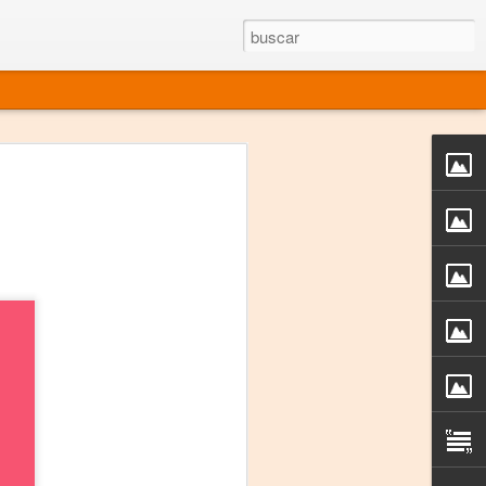
rgo mexicano vivo
sentado en el mundo
s en 34 países (Cuatro continentes)
rgia "Emilio Carballido" 2014.
izaciones de Derechos Humanos.
Medio, Las Nueve Musas
rnacional
vo más representado en el mundo.