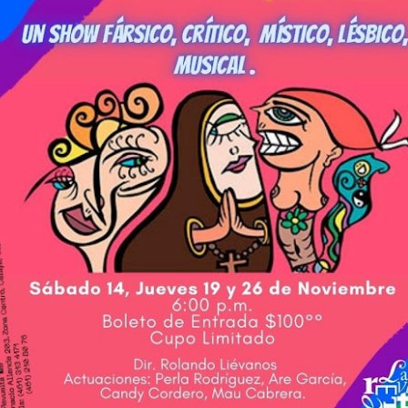
La obra de teatro
Leonardo y la máquina
AUG
AUG
8
8
“MUJERES DE
de volar - León
ARENA” llega a
Jueves 6, 13, 20 y 27 de agosto
Formosa
Domingo 9 y 16 de agosto
El próximo domingo 9 de agosto,
Formosa recibe la obra “Mujeres
Con Nicolás León y Hugo
deArena” representada en 140
Almanza
países, del autor mexicano
Échale la culpa a Hacienda / Tacones Sangrientos -
UG
Humberto Robles.
Dir.
8
Guadalajara