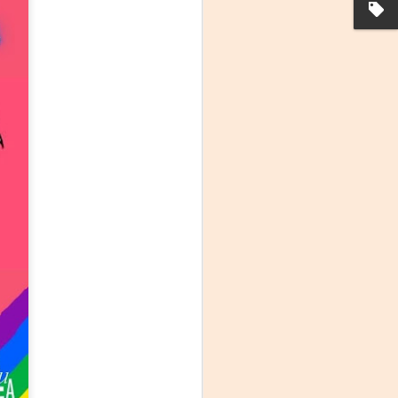
La noche que jamás
AUG
8
existió - Colonia
Sábado 15 de agosto
Biblioteca Rodó
Una obra de Humberto Robles
dirigida por Andrés Leal Bentancur
Con las actuaciones de Fabiana