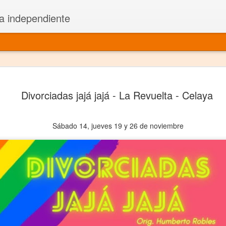
a independiente
El dramatu
JAN
Divorciadas jajá jajá - La Revuelta - Celaya
1
más repre
Montajes y representacione
Sábado 14, jueves 19 y 26 de noviembre
Premio Nacional de Dramatu
Colabora con varias organ
Ha escrito para Somos el 
y colabora con ArgosIs Inte
El dramaturgo mexicano vi