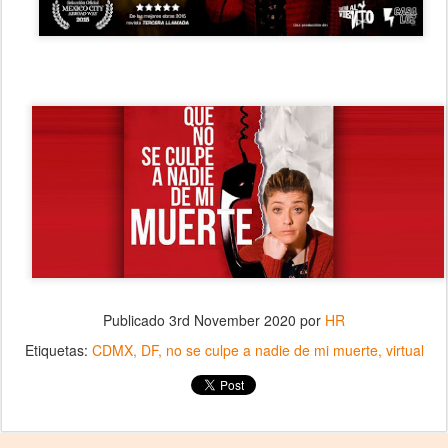
Publicado
3rd November 2020
por
HR
Etiquetas:
CDMX
DF
no se culpe a nadie de mi muerte
virtual