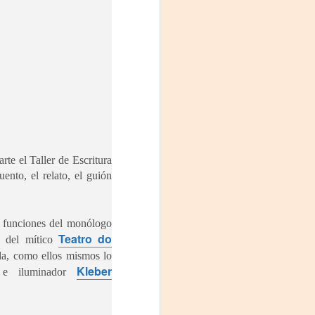
arte el Taller de Escritura
uento, el relato, el guión
s funciones del monólogo
Teatro do
s del mítico
uda, como ellos mismos lo
Kleber
ta e iluminador