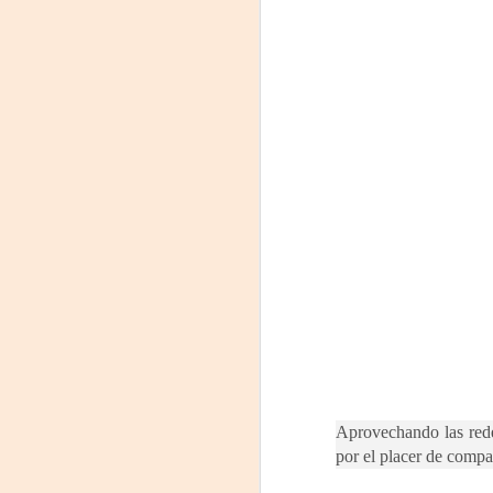
comienzo a las 19 y, a su término,
se desarrollará una charla que
B
profundizará en la obra y figura de
Kahlo. Las entradas son gratuitas,
U
con cupo limitado.
C
Santa Fe Cultura. En diciembre de
2024, Laura Azcurra llegó al Gran
Salón de Plataforma Lavardén
convertida en Frida Kahlo.
A
J
29
3
(
Aprovechando las redes
Di
por el placer de compar
A