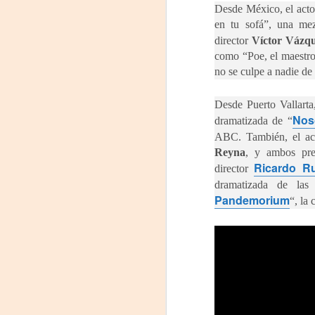
Desde México, el actor
#
en tu sofá”, una mez
director
Víctor Vázq
S
como “Poe, el maestro
no se culpe a nadie de
E

Desde Puerto Vallart
pu
Nos
dramatizada de “
ABC. También, el ac
📌
A
Reyna
, y ambos prep
Ricardo R
director
dramatizada de las 
On
Pandemorium
“, la 
Um
Di
a
— 
p
su
A