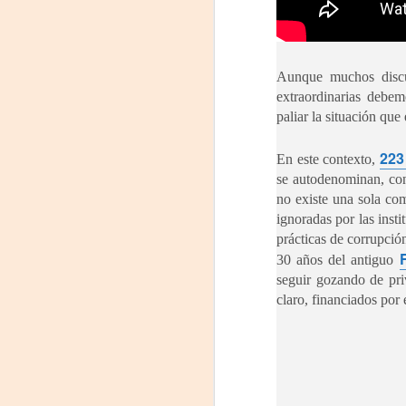
J
L
d
Q
Sá
me
Aunque muchos discut
Do
extraordinarias debem
paliar la situación que
F
223
En este contexto,
6,
se autodenominan, con
no existe una sola com
P
J
ignoradas por las inst
U
prácticas de corrupción
17
30 años del antiguo
C
seguir gozando de pri
Cu
claro, financiados por 
Ma
D
E
E
T
3