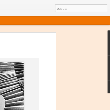
rgo mexicano vivo
sentado en el mundo
s en 34 países (Cuatro continentes)
rgia "Emilio Carballido" 2014.
izaciones de Derechos Humanos.
Medio, Las Nueve Musas
rnacional
vo más representado en el mundo.