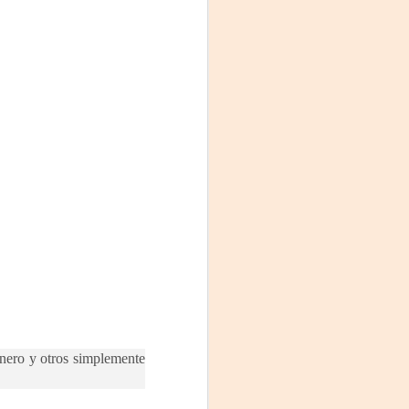
proponemos explorar y revisitar el
universo creativo de Frida.
¿Qué va a pasar en este
encuentro?
Presentación de la obra
unipersonal Frida Viva la Vida,
protagonizada por Laura Azcurra,
bajo la dirección de Julia Morgado
y dramaturgia de Humberto
Robles.
inero y otros simplemente