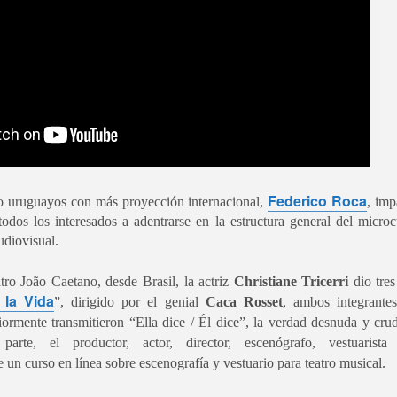
2
La increíble actriz 𝗟𝗮𝘂𝗿𝗮 𝗔𝘇𝗰𝘂𝗿𝗿𝗮 se pone en la piel de la
icónica Frida Kahlo en 𝙁𝙍𝙄𝘿𝘼 ¡𝙑𝙞𝙫𝙖 𝙡𝙖 𝙫𝙞𝙙𝙖!, el unipersonal
ás representado en el mundo sobre la artista mexicana, de
𝘂𝗺𝗯𝗲𝗿𝘁𝗼 𝗥𝗼𝗯𝗹𝗲𝘀 y la dirección de 𝗝𝘂𝗹𝗶𝗮 𝗠𝗼𝗿𝗴𝗮𝗱𝗼.
Divorciadas - Monterrey
UG
Federico Roca
o uruguayos con más proyección internacional,
, imp
1
𝗘𝗹 𝗱𝗶𝘃𝗼𝗿𝗰𝗶𝗼 𝗽𝘂𝗲𝗱𝗲 𝘀𝗲𝗿 𝗲𝗹 𝗺𝗲𝗷𝗼𝗿 𝗱𝗲 𝗹𝗼𝘀 𝘁𝗿𝗶𝘂𝗻𝗳𝗼𝘀 𝘀𝗶 𝘀𝗲
todos los interesados a adentrarse en la estructura general del microc
𝗰𝘂𝗲𝗻𝘁𝗮 𝗰𝗼𝗻 𝗵𝘂𝗺𝗼𝗿.
udiovisual.
 terapia grupal comienza este verano en Foro Blake. ¡Invita a tus
tro João Caetano, desde Brasil, la actriz
Christiane Tricerri
dio tre
igas y disfruten de una noche sin dramas (𝘰 𝘤𝘰𝘯 𝘮𝘶𝘤𝘩𝘰𝘴, 𝘱𝘦𝘳𝘰 𝘥𝘦
 la Vida
𝘴 𝘲𝘶𝘦 𝘥𝘢𝘯 𝘳𝘪𝘴𝘢)!
”, dirigido por el genial
Caca Rosset
, ambos integrante
riormente transmitieron “Ella dice / Él dice”, la verdad desnuda y cr
ECHAS: Sábados 4 y 18 de Julio / 1 de Agosto
parte, el productor, actor, director, escenógrafo, vestuaris
 un curso en línea sobre escenografía y vestuario para teatro musical.
UGAR: Foro Blake (Ensenada #103, Col.
Crónica: NI PRINCESAS NI ESCLAVAS, LA CRUDA
UL