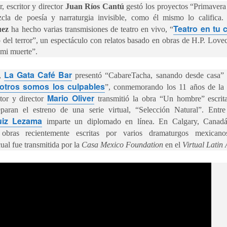
3
hambruna
, escritor y director
Juan Ríos Cantú
gestó los proyectos “Primavera
AlimentarLaVida
cla de poesía y narraturgia invisible, como él mismo lo califica.
Teatro en tu 
uez
ha hecho varias transmisiones de teatro en vivo, “
olidaridad con Pueblos Mayas en riesgo de hambruna.
 del terror”, un espectáculo con relatos basado en obras de H.P. Lov
 mi muerte”.
nvía llamamientos al Estado mexicano para urgir:
 Implementación de un Plan de Emergencia Alimentaria hacia
La Gata Café Bar
a,
presentó “CabareTacha, sanando desde casa” y 
eblos originarios.
otros somos los culpables
”, conmemorando los 11 años de la 
Mario Oliver
tor y director
transmitió la obra “Un hombre” escri
 Intervención del Comité Internacional de la Cruz Roja.
Frida Kahlo Viva la Vida - São Paulo
UG
aran el estreno de una serie virtual, “Selección Natural”. Entre
2
25 de Julho até dia 2 de agosto
uiz Lezama
imparte un diplomado en línea. En Calgary, Canadá,
obras recientemente escritas por varios dramaturgos mexicano
line / gratuito
cual fue transmitida por la
Casa Mexico Foundation
en el
Virtual Latin
a Frida Kahlo lúcida, intensa e radiante toma o palco para celebrar o
a dos Mortos em uma festa vibrante, repleta da poesia e da
ncestralidade mexicana. Enquanto prepara um jantar para convidados
vivos e mortos — a artista revisita sua trajetória, trazendo à cena
ersonagens marcantes, memórias, paixões e feridas que moldaram
a vida e sua arte.
Frida Viva la Vida - Argentina
UG