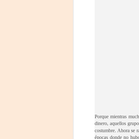
F
J
D
Di
O
L
ve
Co
Te
c
J
Un
ar
Pr
Fu
Porque mientras mucho
C
dinero, aquellos grupo
D
costumbre. Ahora se ra
épocas donde no hubo 