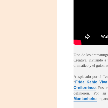
m
𝗛
A
Uno de los dramaturg
Creativa, invitando a 
dramático y el guion a
Tu
Auspiciado por el Tea
am
Frida Kahlo Viva
𝘭
“
Ornitorrinco
. Poste
F
definieron. Por su 
Montanheiro
imparte
L
J