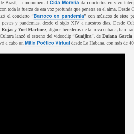
Cida Moreria
sde Brasil, la monumental
da conciertos en vivo inte
28
Y HUMORÍSTICA CRÍTICA SOCIAL
, con toda la fuerza de esa voz profunda que penetra en el alma. Desde 
or Gustavo H Cancino
Barroco en pandemia
ó el concierto “
” con músicos de siete pa
e pestes y pandemias, desde el siglo XIV a nuestros días. Desde Cu
estros edificios como viejos amigos parecen esperar durante años el
l Rojas
y
Yoel Martínez
, dignos herederos de la trova cubana, han tra
stante preciso para revelar una vocación desconocida. Ésta vez, le
 Cultura lanzó el estreno del videoclip “
Guaijira
”, de
Daiana García
ocó al Museo de San Cristóbal (MUSAC), guardián de la memoria
Mitin Poético Virtual
stórica de la ciudad, el cuál vivió uno de esos momentos destinados a
evó a cabo un
desde La Habana, con más de 40 
rmanecer en la historia cultural de Los Altos de Chiapas.
CARTA PÚBLICA: Red de solidaridad con Brenda
UL
21
Quevedo
a Jornada
ED DE SOLIDARIDAD CON BRENDA QUEVEDO
octora Presidenta Claudia Sheinbaum Pardo;
nistras y Ministros de la Suprema Corte de Justicia de la Nación;
iscal General de la República, Dra. Ernestina Godoy Ramos: