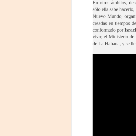
En otros ámbitos, de
sólo ella sabe hacerlo
P
Nuevo Mundo, organiz
creadas en tiempos d
Nu
conformado por
Israe
in
vivo; el Ministerio de
t
hi
de La Habana, y se ll
pe
J
L
R
D
Mi
F