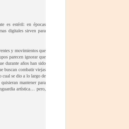
te es estéril: en épocas
mas digitales sirven para
frentes y movimientos que
upos parecen ignorar que
 que durante años han sido
que buscan combatir viejas
o cual se dio a lo largo de
 quisieran mantener para
nguardia artística… pero,