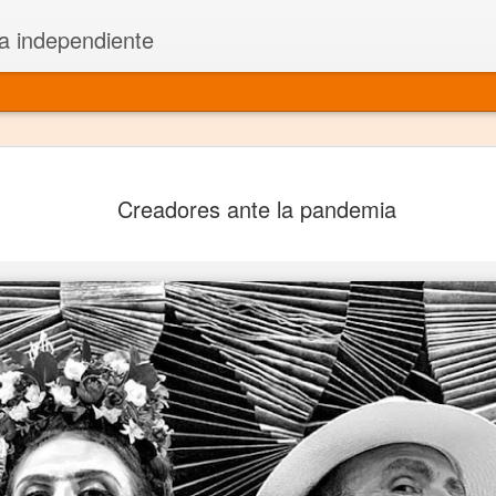
a independiente
El dramatu
JAN
Creadores ante la pandemia
1
más repre
Montajes y representacione
Premio Nacional de Dramatu
Colabora con varias organ
Ha escrito para Somos el 
y colabora con ArgosIs Inte
El dramaturgo mexicano vi