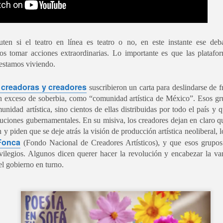
La noche que jamás existió - Montevideo
UL
as personas y organizaciones que suscribimos esta carta nos
19
Funciones:
irigimos a ustedes porque consideramos que el caso de Brenda
uevedo Cruz representa una de las deudas más graves que el Estado
bado 11 de julio
xicano mantiene con la justicia, los derechos humanos y la verdad.
en si el teatro en línea es teatro o no, en este instante ese deba
mingos 12 y 19 de julio
os tomar acciones extraordinarias. Lo importante es que las platafor
 estamos viviendo.
unciones 16, 23 y 30 de mayo
 creadoras y creadores
suscribieron un carta para deslindarse de 
 13, 20 y 27 de junio
 exceso de soberbia, como “comunidad artística de México”. Esos gr
unidad artística, sino cientos de ellas distribuidas por todo el país y
RÓXIMO ESTRENO MAYO 2026
Ni Princesas Ni Esclavas - San Cristóbal de las
UL
ituciones gubernamentales. En su misiva, los creadores dejan en claro 
18
Casas
na obra de Humberto Robles dirigida por Andrés Leal Bentancur
 y piden que se deje atrás la visión de producción artística neoliberal, l
 y 18 de julio
Fonca
(Fondo Nacional de Creadores Artísticos), y que esos grupos
on las actuaciones de Fabiana Fine y Laura Barboza
vilegios. Algunos dicen querer hacer la revolución y encabezar la va
xtitali Expresion AC presenta :
el gobierno en turno.
quillaje y peinados del genio Fabián Tuboni
irección: Susana Morán
scenografía y ambientación sonora Andrés Leal Bentancur
scrita por Humberto Robles
écnico de sonido Gastón Veloso
era Temporada