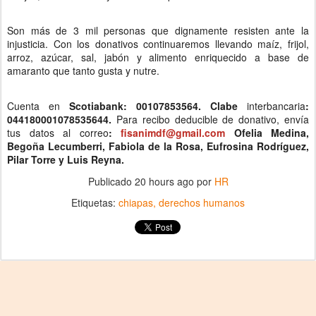
Son más de 3 mil personas que dignamente resisten ante la
injusticia. Con los donativos continuaremos llevando maíz, frijol,
arroz, azúcar, sal, jabón y alimento enriquecido a base de
amaranto que tanto gusta y nutre.
Cuenta en
Scotiabank: 00107853564.
Clabe
interbancaria
:
044180001078535644.
Para recibo deducible de donativo, envía
tus datos al correo
:
fisanimdf@gmail.com
Ofelia Medina,
Begoña Lecumberri, Fabiola de la Rosa, Eufrosina Rodríguez,
Pilar Torre y Luis Reyna.
Publicado
20 hours ago
por
HR
Etiquetas:
chiapas
derechos humanos